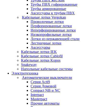
Трубы ПВХ жесткие
Трубы ПВХ гофрированные
Трубы армированные
Аксессуары к трубам ПВХ
Кабельные лотки Vergokan
Проволочные лотки
Перфорированные лотки
Неперфорированные лотки
Низкопрофильные лотки
Лотки из нержавеющей стали
Лестничные лотки
Аксессуары
Кабельные лотки IEK
Кабельные лотки Cablofil
Кабельные лотки Kopos
Snakeway
Напольные кабельные системы
Электротехника
Автоматические выключатели
Серия Acti9
Серия Домовой
Compact NB и NC
Interpact
Masterpact
Прочие автоматы