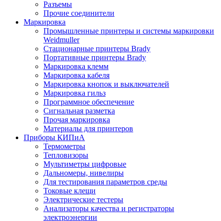
Разъемы
Прочие соединители
Маркировка
Промышленные принтеры и системы маркировки
Weidmuller
Стационарные принтеры Brady
Портативные принтеры Brady
Маркировка клемм
Маркировка кабеля
Маркировка кнопок и выключателей
Маркировка гильз
Программное обеспечение
Сигнальная разметка
Прочая маркировка
Материалы для принтеров
Приборы КИПиА
Термометры
Тепловизоры
Мультиметры цифровые
Дальномеры, нивелиры
Для тестирования параметров среды
Токовые клещи
Электрические тестеры
Анализаторы качества и регистраторы
электроэнергии