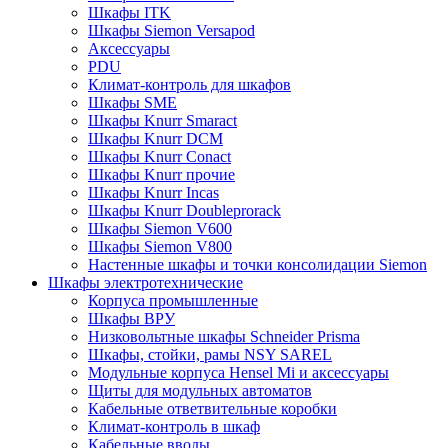
Шкафы ITK
Шкафы Siemon Versapod
Аксессуары
PDU
Климат-контроль для шкафов
Шкафы SME
Шкафы Knurr Smaract
Шкафы Knurr DCM
Шкафы Knurr Conact
Шкафы Knurr прочие
Шкафы Knurr Incas
Шкафы Knurr Doubleprorack
Шкафы Siemon V600
Шкафы Siemon V800
Настенные шкафы и точки консолидации Siemon
Шкафы электротехнические
Корпуса промышленные
Шкафы ВРУ
Низковольтные шкафы Schneider Prisma
Шкафы, стойки, рамы NSY SAREL
Модульные корпуса Hensel Mi и аксессуары
Щиты для модульных автоматов
Кабельные ответвительные коробки
Климат-контроль в шкаф
Кабельные вводы