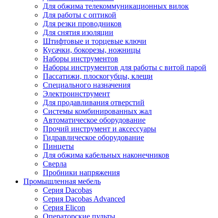
Для обжима телекоммуникационных вилок
Для работы с оптикой
Для резки проводников
Для снятия изоляции
Штифтовые и торцевые ключи
Кусачки, бокорезы, ножницы
Наборы инструментов
Наборы инструментов для работы с витой парой
Пассатижи, плоскогубцы, клещи
Специального назначения
Электроинструмент
Для продавливания отверстий
Системы комбинированных жал
Автоматическое оборудование
Прочий инструмент и аксессуары
Гидравлическое оборудование
Пинцеты
Для обжима кабельных наконечников
Сверла
Пробники напряжения
Промышленная мебель
Серия Dacobas
Серия Dacobas Advanced
Серия Elicon
Операторские пульты