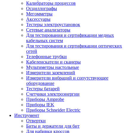
Калибраторы процессов
Осциллографы
Мегомметры
Аксессуары
Тестеры электроустановок
Сетевые анализаторы
Для тестирования и сертификации медных
кабельных систем
Для тестирования и сертификации оптических
сетей
Телефонные трубки
Кабелеискатели и сканеры
Мультиметры настольные
Измерители заземлений
Измерители вибраций и сопутствующее
оборудование
Тестеры батарей
Счетчики электроэнергии
Приборы Amprobe
Приборы IEK
Приборы Schneider Electric
Инструмент
Отвертки
Биты и держатели для бит
Для набивки кроссов