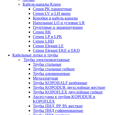
Кабель-каналы Kopos
Серия PK парапетные
Серия LV и LH мини
Коробки в кабель-каналы
Напольные LO и угловые LR
Грунтовые и экранирующие
Серии RK
Серии LP и LPK
Серии LHD
Серии Elegant LE
Серии Elegant EKE и EKD
Кабельные лотки и трубы
Трубы электромонтажные
Трубы стальные
Трубы стальные гибкие
Трубы алюминиевые
Металлорукав
Трубы KOPOHALF разборные
Трубы KOPODUR двухслойные жесткие
Трубы KOPOFLEX двуслойные гибкие
Аксессуары к трубам KOPODUR и
KOPOFLEX
Трубы ПНД, РР, РА жесткие
Трубы ПНД гофрированные