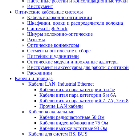
Настенные розетки и консолидационные точки
Инструмент
Оптические кабельные системы
Кабель волоконно-оптический
Шкафчики, полки и распределители волокна
Система LightStack
Шнуры волоконно-оптические
Разъемы
Оптические коннекторы
Сегменты оптические в сборе
Пигтейлы и удлинители
Оптические модули и проходные адаптеры
Инструмент и аксессуары для работы с оптикой
Расходники
Кабели и провода
Кабели LAN, Industrial Ethernet
Кабели витая пара категории 5 и 5е
Кабели витая пара категории 6 и 6A
Кабели витая пара категорий 7, 7А, 7е и 8
Прочие LAN кабели
Кабели коаксиальные
Кабели радиочастотные 50 Ом
Кабели видеонаблюдение 75 Ом
Кабели высокочастотные 93 Ом
Кабели для систем RS, BUS