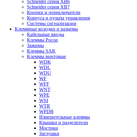
Schneider серия XB6
Schneider серия XB7
Кнопки и переключатели
Корпуса и пульты управления
Системы сигнализации
Клеммные колодки и разъемы
Кабельные вводы
Клеммы Pocon
Зажимы
Клеммы SAK
Клеммы винтовые
WDK
WDL
WDU
WF
WFF
WNT
WPE
WSI
WTR
WPDB
Измерительные клеммы
Крышки и разделители
Мостики
Заглушки