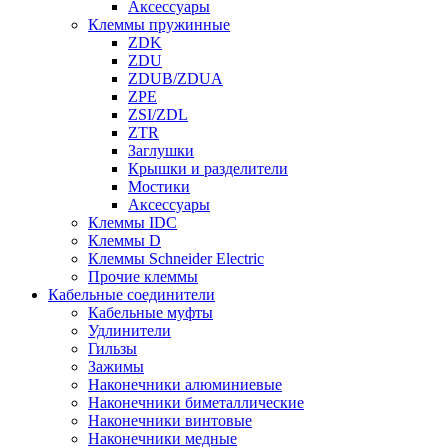
Аксессуары
Клеммы пружинные
ZDK
ZDU
ZDUB/ZDUA
ZPE
ZSI/ZDL
ZTR
Заглушки
Крышки и разделители
Мостики
Аксессуары
Клеммы IDC
Клеммы D
Клеммы Schneider Electric
Прочие клеммы
Кабельные соединители
Кабельные муфты
Удлинители
Гильзы
Зажимы
Наконечники алюминиевые
Наконечники биметаллические
Наконечники винтовые
Наконечники медные