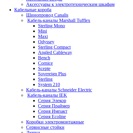
Аксессуары к электротехническим шкафам
Кабельные короба
Шинопровод Canalis
Кабель-каналы Marshall Tufflex
Sterling Mono
Mini
Maxi
Odyssey
Sterling Compact
Angled Cableway
Bench
Cornice
Scepte
Sovereign Plus
Sterling
System 210
Кабель-каналы Schneider Electric
Кабель-каналы IEK
Серия Элекор
Серия Праймер
Серия Импакт
Серия Ecoline
Коробки электромонтажные
Сервисные стойки
Лючки