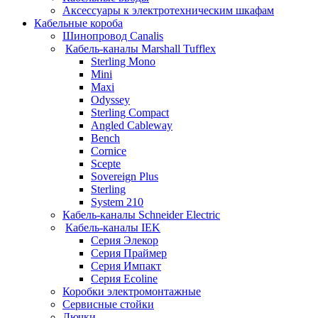
Аксессуары к электротехническим шкафам
Кабельные короба
Шинопровод Canalis
Кабель-каналы Marshall Tufflex
Sterling Mono
Mini
Maxi
Odyssey
Sterling Compact
Angled Cableway
Bench
Cornice
Scepte
Sovereign Plus
Sterling
System 210
Кабель-каналы Schneider Electric
Кабель-каналы IEK
Серия Элекор
Серия Праймер
Серия Импакт
Серия Ecoline
Коробки электромонтажные
Сервисные стойки
Лючки