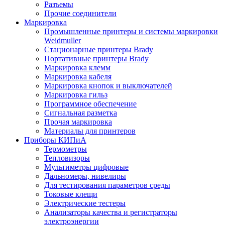
Разъемы
Прочие соединители
Маркировка
Промышленные принтеры и системы маркировки
Weidmuller
Стационарные принтеры Brady
Портативные принтеры Brady
Маркировка клемм
Маркировка кабеля
Маркировка кнопок и выключателей
Маркировка гильз
Программное обеспечение
Сигнальная разметка
Прочая маркировка
Материалы для принтеров
Приборы КИПиА
Термометры
Тепловизоры
Мультиметры цифровые
Дальномеры, нивелиры
Для тестирования параметров среды
Токовые клещи
Электрические тестеры
Анализаторы качества и регистраторы
электроэнергии