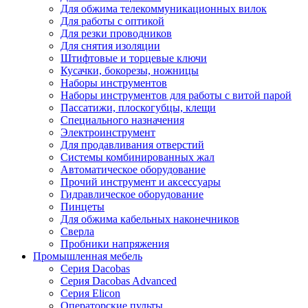
Для обжима телекоммуникационных вилок
Для работы с оптикой
Для резки проводников
Для снятия изоляции
Штифтовые и торцевые ключи
Кусачки, бокорезы, ножницы
Наборы инструментов
Наборы инструментов для работы с витой парой
Пассатижи, плоскогубцы, клещи
Специального назначения
Электроинструмент
Для продавливания отверстий
Системы комбинированных жал
Автоматическое оборудование
Прочий инструмент и аксессуары
Гидравлическое оборудование
Пинцеты
Для обжима кабельных наконечников
Сверла
Пробники напряжения
Промышленная мебель
Серия Dacobas
Серия Dacobas Advanced
Серия Elicon
Операторские пульты