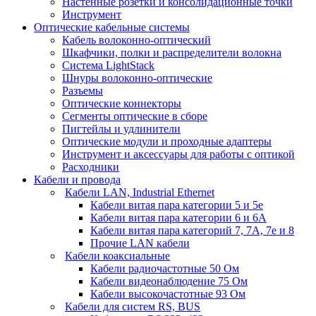
Настенные розетки и консолидационные точки
Инструмент
Оптические кабельные системы
Кабель волоконно-оптический
Шкафчики, полки и распределители волокна
Система LightStack
Шнуры волоконно-оптические
Разъемы
Оптические коннекторы
Сегменты оптические в сборе
Пигтейлы и удлинители
Оптические модули и проходные адаптеры
Инструмент и аксессуары для работы с оптикой
Расходники
Кабели и провода
Кабели LAN, Industrial Ethernet
Кабели витая пара категории 5 и 5е
Кабели витая пара категории 6 и 6A
Кабели витая пара категорий 7, 7А, 7е и 8
Прочие LAN кабели
Кабели коаксиальные
Кабели радиочастотные 50 Ом
Кабели видеонаблюдение 75 Ом
Кабели высокочастотные 93 Ом
Кабели для систем RS, BUS