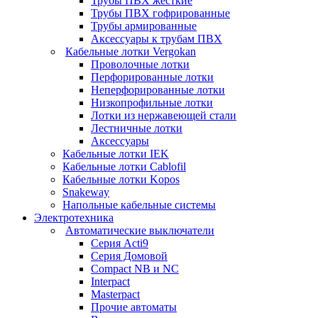
Трубы ПВХ жесткие
Трубы ПВХ гофрированные
Трубы армированные
Аксессуары к трубам ПВХ
Кабельные лотки Vergokan
Проволочные лотки
Перфорированные лотки
Неперфорированные лотки
Низкопрофильные лотки
Лотки из нержавеющей стали
Лестничные лотки
Аксессуары
Кабельные лотки IEK
Кабельные лотки Cablofil
Кабельные лотки Kopos
Snakeway
Напольные кабельные системы
Электротехника
Автоматические выключатели
Серия Acti9
Серия Домовой
Compact NB и NC
Interpact
Masterpact
Прочие автоматы