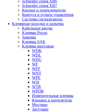
Schneider серия XB6
Schneider серия XB7
Кнопки и переключатели
Корпуса и пульты управления
Системы сигнализации
Клеммные колодки и разъемы
Кабельные вводы
Клеммы Pocon
Зажимы
Клеммы SAK
Клеммы винтовые
WDK
WDL
WDU
WF
WFF
WNT
WPE
WSI
WTR
WPDB
Измерительные клеммы
Крышки и разделители
Мостики
Заглушки