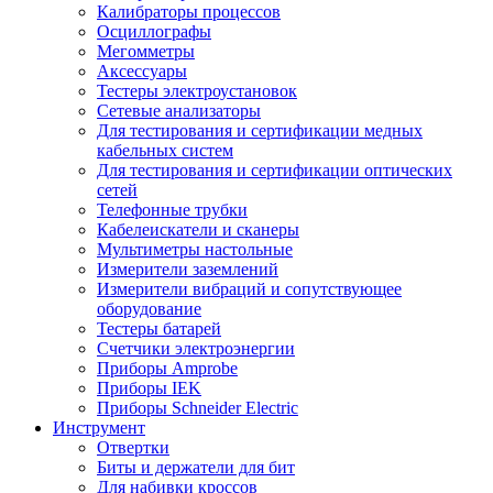
Калибраторы процессов
Осциллографы
Мегомметры
Аксессуары
Тестеры электроустановок
Сетевые анализаторы
Для тестирования и сертификации медных
кабельных систем
Для тестирования и сертификации оптических
сетей
Телефонные трубки
Кабелеискатели и сканеры
Мультиметры настольные
Измерители заземлений
Измерители вибраций и сопутствующее
оборудование
Тестеры батарей
Счетчики электроэнергии
Приборы Amprobe
Приборы IEK
Приборы Schneider Electric
Инструмент
Отвертки
Биты и держатели для бит
Для набивки кроссов