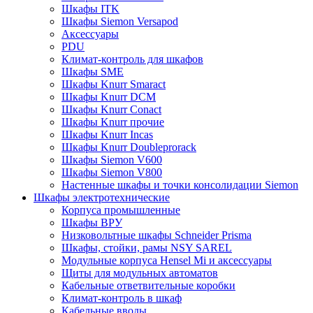
Шкафы ITK
Шкафы Siemon Versapod
Аксессуары
PDU
Климат-контроль для шкафов
Шкафы SME
Шкафы Knurr Smaract
Шкафы Knurr DCM
Шкафы Knurr Conact
Шкафы Knurr прочие
Шкафы Knurr Incas
Шкафы Knurr Doubleprorack
Шкафы Siemon V600
Шкафы Siemon V800
Настенные шкафы и точки консолидации Siemon
Шкафы электротехнические
Корпуса промышленные
Шкафы ВРУ
Низковольтные шкафы Schneider Prisma
Шкафы, стойки, рамы NSY SAREL
Модульные корпуса Hensel Mi и аксессуары
Щиты для модульных автоматов
Кабельные ответвительные коробки
Климат-контроль в шкаф
Кабельные вводы