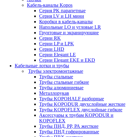
Кабель-каналы Kopos
Серия PK парапетные
Серия LV и LH мини
Коробки в кабель-каналы
Напольные LO и угловые LR
Грунтовые и экранирующие
Серии RK
Серии LP и LPK
Серии LHD
Серии Elegant LE
Серии Elegant EKE и EKD
Кабельные лотки и трубы
Трубы электромонтажные
Трубы стальные
Трубы стальные гибкие
Трубы алюминиевые
Металлорукав
Трубы KOPOHALF разборные
Трубы KOPODUR двухслойные жесткие
Трубы KOPOFLEX двуслойные гибкие
Аксессуары к трубам KOPODUR и
KOPOFLEX
Трубы ПНД, РР, РА жесткие
Трубы ПНД гофрированные