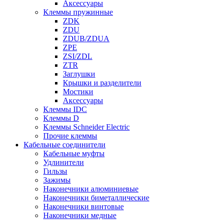
Аксессуары
Клеммы пружинные
ZDK
ZDU
ZDUB/ZDUA
ZPE
ZSI/ZDL
ZTR
Заглушки
Крышки и разделители
Мостики
Аксессуары
Клеммы IDC
Клеммы D
Клеммы Schneider Electric
Прочие клеммы
Кабельные соединители
Кабельные муфты
Удлинители
Гильзы
Зажимы
Наконечники алюминиевые
Наконечники биметаллические
Наконечники винтовые
Наконечники медные