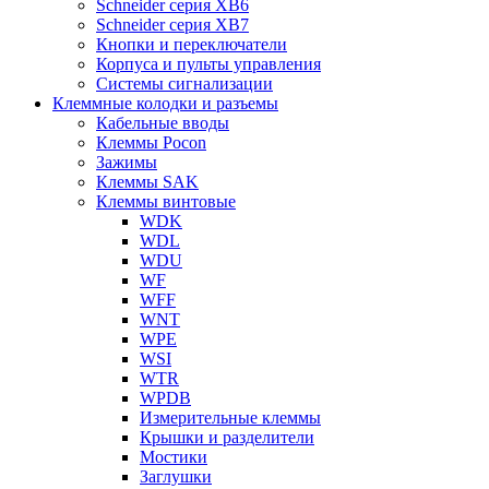
Schneider серия XB6
Schneider серия XB7
Кнопки и переключатели
Корпуса и пульты управления
Системы сигнализации
Клеммные колодки и разъемы
Кабельные вводы
Клеммы Pocon
Зажимы
Клеммы SAK
Клеммы винтовые
WDK
WDL
WDU
WF
WFF
WNT
WPE
WSI
WTR
WPDB
Измерительные клеммы
Крышки и разделители
Мостики
Заглушки