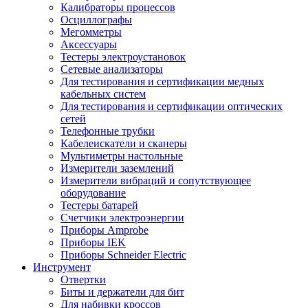
Калибраторы процессов
Осциллографы
Мегомметры
Аксессуары
Тестеры электроустановок
Сетевые анализаторы
Для тестирования и сертификации медных
кабельных систем
Для тестирования и сертификации оптических
сетей
Телефонные трубки
Кабелеискатели и сканеры
Мультиметры настольные
Измерители заземлений
Измерители вибраций и сопутствующее
оборудование
Тестеры батарей
Счетчики электроэнергии
Приборы Amprobe
Приборы IEK
Приборы Schneider Electric
Инструмент
Отвертки
Биты и держатели для бит
Для набивки кроссов