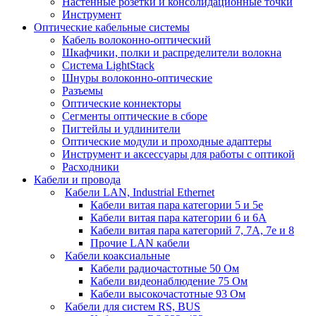
Настенные розетки и консолидационные точки
Инструмент
Оптические кабельные системы
Кабель волоконно-оптический
Шкафчики, полки и распределители волокна
Система LightStack
Шнуры волоконно-оптические
Разъемы
Оптические коннекторы
Сегменты оптические в сборе
Пигтейлы и удлинители
Оптические модули и проходные адаптеры
Инструмент и аксессуары для работы с оптикой
Расходники
Кабели и провода
Кабели LAN, Industrial Ethernet
Кабели витая пара категории 5 и 5е
Кабели витая пара категории 6 и 6A
Кабели витая пара категорий 7, 7А, 7е и 8
Прочие LAN кабели
Кабели коаксиальные
Кабели радиочастотные 50 Ом
Кабели видеонаблюдение 75 Ом
Кабели высокочастотные 93 Ом
Кабели для систем RS, BUS