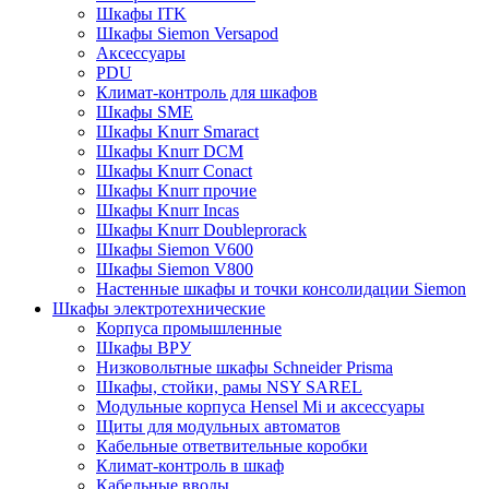
Шкафы ITK
Шкафы Siemon Versapod
Аксессуары
PDU
Климат-контроль для шкафов
Шкафы SME
Шкафы Knurr Smaract
Шкафы Knurr DCM
Шкафы Knurr Conact
Шкафы Knurr прочие
Шкафы Knurr Incas
Шкафы Knurr Doubleprorack
Шкафы Siemon V600
Шкафы Siemon V800
Настенные шкафы и точки консолидации Siemon
Шкафы электротехнические
Корпуса промышленные
Шкафы ВРУ
Низковольтные шкафы Schneider Prisma
Шкафы, стойки, рамы NSY SAREL
Модульные корпуса Hensel Mi и аксессуары
Щиты для модульных автоматов
Кабельные ответвительные коробки
Климат-контроль в шкаф
Кабельные вводы