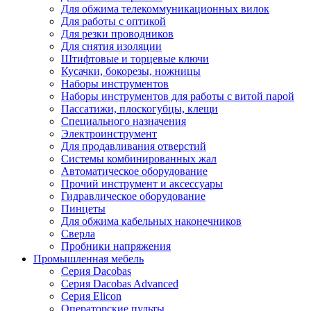
Для обжима телекоммуникационных вилок
Для работы с оптикой
Для резки проводников
Для снятия изоляции
Штифтовые и торцевые ключи
Кусачки, бокорезы, ножницы
Наборы инструментов
Наборы инструментов для работы с витой парой
Пассатижи, плоскогубцы, клещи
Специального назначения
Электроинструмент
Для продавливания отверстий
Системы комбинированных жал
Автоматическое оборудование
Прочий инструмент и аксессуары
Гидравлическое оборудование
Пинцеты
Для обжима кабельных наконечников
Сверла
Пробники напряжения
Промышленная мебель
Серия Dacobas
Серия Dacobas Advanced
Серия Elicon
Операторские пульты