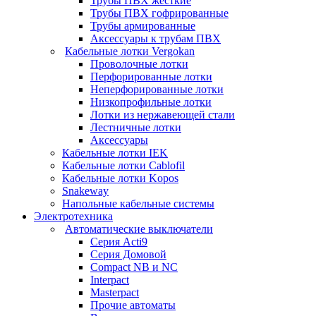
Трубы ПВХ жесткие
Трубы ПВХ гофрированные
Трубы армированные
Аксессуары к трубам ПВХ
Кабельные лотки Vergokan
Проволочные лотки
Перфорированные лотки
Неперфорированные лотки
Низкопрофильные лотки
Лотки из нержавеющей стали
Лестничные лотки
Аксессуары
Кабельные лотки IEK
Кабельные лотки Cablofil
Кабельные лотки Kopos
Snakeway
Напольные кабельные системы
Электротехника
Автоматические выключатели
Серия Acti9
Серия Домовой
Compact NB и NC
Interpact
Masterpact
Прочие автоматы