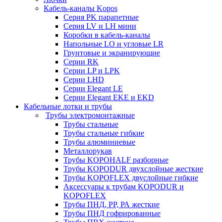
Кабель-каналы Kopos
Серия PK парапетные
Серия LV и LH мини
Коробки в кабель-каналы
Напольные LO и угловые LR
Грунтовые и экранирующие
Серии RK
Серии LP и LPK
Серии LHD
Серии Elegant LE
Серии Elegant EKE и EKD
Кабельные лотки и трубы
Трубы электромонтажные
Трубы стальные
Трубы стальные гибкие
Трубы алюминиевые
Металлорукав
Трубы KOPOHALF разборные
Трубы KOPODUR двухслойные жесткие
Трубы KOPOFLEX двуслойные гибкие
Аксессуары к трубам KOPODUR и
KOPOFLEX
Трубы ПНД, РР, РА жесткие
Трубы ПНД гофрированные