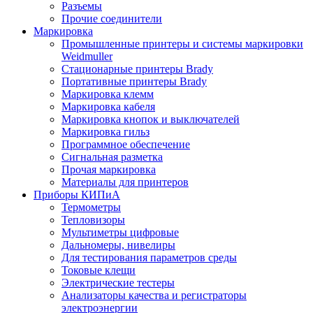
Разъемы
Прочие соединители
Маркировка
Промышленные принтеры и системы маркировки
Weidmuller
Стационарные принтеры Brady
Портативные принтеры Brady
Маркировка клемм
Маркировка кабеля
Маркировка кнопок и выключателей
Маркировка гильз
Программное обеспечение
Сигнальная разметка
Прочая маркировка
Материалы для принтеров
Приборы КИПиА
Термометры
Тепловизоры
Мультиметры цифровые
Дальномеры, нивелиры
Для тестирования параметров среды
Токовые клещи
Электрические тестеры
Анализаторы качества и регистраторы
электроэнергии