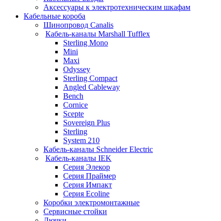
Аксессуары к электротехническим шкафам
Кабельные короба
Шинопровод Canalis
Кабель-каналы Marshall Tufflex
Sterling Mono
Mini
Maxi
Odyssey
Sterling Compact
Angled Cableway
Bench
Cornice
Scepte
Sovereign Plus
Sterling
System 210
Кабель-каналы Schneider Electric
Кабель-каналы IEK
Серия Элекор
Серия Праймер
Серия Импакт
Серия Ecoline
Коробки электромонтажные
Сервисные стойки
Лючки