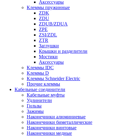
Аксессуары
Клеммы пружинные
ZDK
ZDU
ZDUB/ZDUA
ZPE
ZSI/ZDL
ZTR
Заглушки
Крышки и разделители
Мостики
Аксессуары
Клеммы IDC
Клеммы D
Клеммы Schneider Electric
Прочие клеммы
Кабельные соединители
Кабельные муфты
Удлинители
Гильзы
Зажимы
Наконечники алюминиевые
Наконечники биметаллические
Наконечники винтовые
Наконечники медные