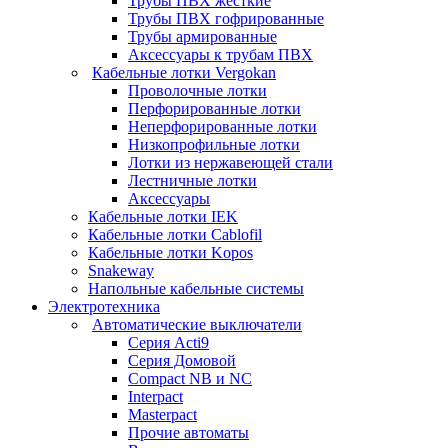
Трубы ПВХ жесткие
Трубы ПВХ гофрированные
Трубы армированные
Аксессуары к трубам ПВХ
Кабельные лотки Vergokan
Проволочные лотки
Перфорированные лотки
Неперфорированные лотки
Низкопрофильные лотки
Лотки из нержавеющей стали
Лестничные лотки
Аксессуары
Кабельные лотки IEK
Кабельные лотки Cablofil
Кабельные лотки Kopos
Snakeway
Напольные кабельные системы
Электротехника
Автоматические выключатели
Серия Acti9
Серия Домовой
Compact NB и NC
Interpact
Masterpact
Прочие автоматы