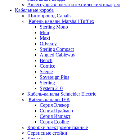
Аксессуары к электротехническим шкафам
Кабельные короба
Шинопровод Canalis
Кабель-каналы Marshall Tufflex
Sterling Mono
Mini
Maxi
Odyssey
Sterling Compact
Angled Cableway
Bench
Cornice
Scepte
Sovereign Plus
Sterling
System 210
Кабель-каналы Schneider Electric
Кабель-каналы IEK
Серия Элекор
Серия Праймер
Серия Импакт
Серия Ecoline
Коробки электромонтажные
Сервисные стойки
Лючки