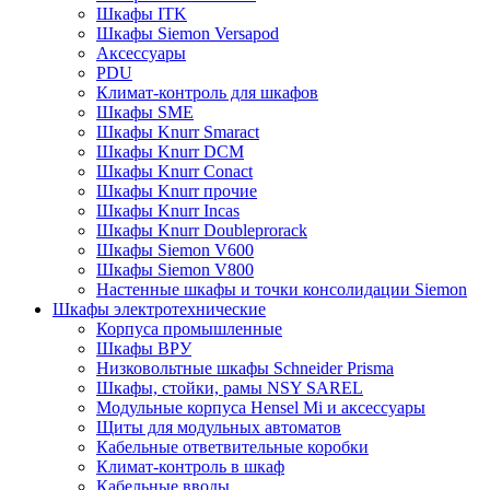
Шкафы ITK
Шкафы Siemon Versapod
Аксессуары
PDU
Климат-контроль для шкафов
Шкафы SME
Шкафы Knurr Smaract
Шкафы Knurr DCM
Шкафы Knurr Conact
Шкафы Knurr прочие
Шкафы Knurr Incas
Шкафы Knurr Doubleprorack
Шкафы Siemon V600
Шкафы Siemon V800
Настенные шкафы и точки консолидации Siemon
Шкафы электротехнические
Корпуса промышленные
Шкафы ВРУ
Низковольтные шкафы Schneider Prisma
Шкафы, стойки, рамы NSY SAREL
Модульные корпуса Hensel Mi и аксессуары
Щиты для модульных автоматов
Кабельные ответвительные коробки
Климат-контроль в шкаф
Кабельные вводы