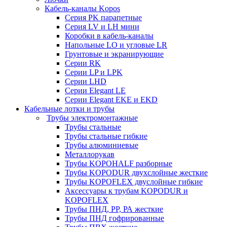
Кабель-каналы Kopos
Серия PK парапетные
Серия LV и LH мини
Коробки в кабель-каналы
Напольные LO и угловые LR
Грунтовые и экранирующие
Серии RK
Серии LP и LPK
Серии LHD
Серии Elegant LE
Серии Elegant EKE и EKD
Кабельные лотки и трубы
Трубы электромонтажные
Трубы стальные
Трубы стальные гибкие
Трубы алюминиевые
Металлорукав
Трубы KOPOHALF разборные
Трубы KOPODUR двухслойные жесткие
Трубы KOPOFLEX двуслойные гибкие
Аксессуары к трубам KOPODUR и
KOPOFLEX
Трубы ПНД, РР, РА жесткие
Трубы ПНД гофрированные