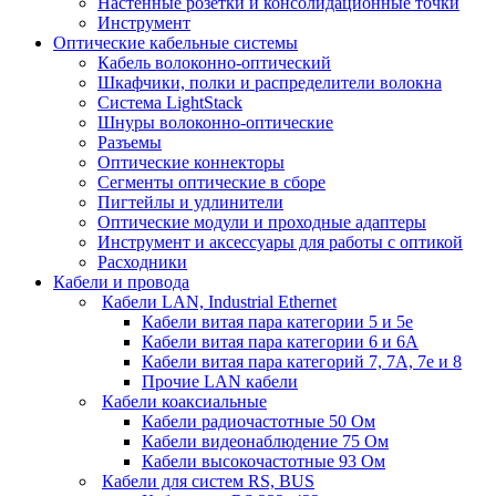
Настенные розетки и консолидационные точки
Инструмент
Оптические кабельные системы
Кабель волоконно-оптический
Шкафчики, полки и распределители волокна
Система LightStack
Шнуры волоконно-оптические
Разъемы
Оптические коннекторы
Сегменты оптические в сборе
Пигтейлы и удлинители
Оптические модули и проходные адаптеры
Инструмент и аксессуары для работы с оптикой
Расходники
Кабели и провода
Кабели LAN, Industrial Ethernet
Кабели витая пара категории 5 и 5е
Кабели витая пара категории 6 и 6A
Кабели витая пара категорий 7, 7А, 7е и 8
Прочие LAN кабели
Кабели коаксиальные
Кабели радиочастотные 50 Ом
Кабели видеонаблюдение 75 Ом
Кабели высокочастотные 93 Ом
Кабели для систем RS, BUS