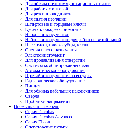
Для обжима телекоммуникационных вилок
Для работы с оптикой
Для резки проводников
Для снятия изоляции
Штифтовые и торцевые ключи
Кусачки, бокорезы, ножницы
Наборы инструментов
Наборы инструментов для работы с витой парой
Пассатижи, плоскогубцы, клещи
Специального назначения
Электроинструмент
Для продавливания отверстий
Системы комбинированных жал
Автоматическое оборудование
Прочий инструмент и аксессуары
Гидравлическое оборудование
Пинцеты
Для обжима кабельных наконечников
Сверла
Пробники напряжения
Промышленная мебель
Серия Dacobas
Серия Dacobas Advanced
Серия Elicon
Операторские пульты