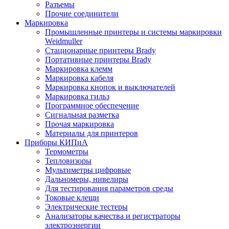
Разъемы
Прочие соединители
Маркировка
Промышленные принтеры и системы маркировки
Weidmuller
Стационарные принтеры Brady
Портативные принтеры Brady
Маркировка клемм
Маркировка кабеля
Маркировка кнопок и выключателей
Маркировка гильз
Программное обеспечение
Сигнальная разметка
Прочая маркировка
Материалы для принтеров
Приборы КИПиА
Термометры
Тепловизоры
Мультиметры цифровые
Дальномеры, нивелиры
Для тестирования параметров среды
Токовые клещи
Электрические тестеры
Анализаторы качества и регистраторы
электроэнергии