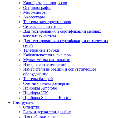
Калибраторы процессов
Осциллографы
Мегомметры
Аксессуары
Тестеры электроустановок
Сетевые анализаторы
Для тестирования и сертификации медных
кабельных систем
Для тестирования и сертификации оптических
сетей
Телефонные трубки
Кабелеискатели и сканеры
Мультиметры настольные
Измерители заземлений
Измерители вибраций и сопутствующее
оборудование
Тестеры батарей
Счетчики электроэнергии
Приборы Amprobe
Приборы IEK
Приборы Schneider Electric
Инструмент
Отвертки
Биты и держатели для бит
Для набивки кроссов