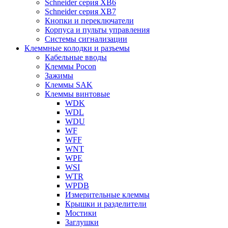
Schneider серия XB6
Schneider серия XB7
Кнопки и переключатели
Корпуса и пульты управления
Системы сигнализации
Клеммные колодки и разъемы
Кабельные вводы
Клеммы Pocon
Зажимы
Клеммы SAK
Клеммы винтовые
WDK
WDL
WDU
WF
WFF
WNT
WPE
WSI
WTR
WPDB
Измерительные клеммы
Крышки и разделители
Мостики
Заглушки