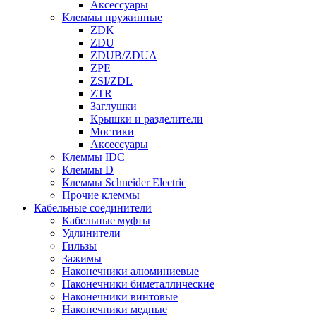
Аксессуары
Клеммы пружинные
ZDK
ZDU
ZDUB/ZDUA
ZPE
ZSI/ZDL
ZTR
Заглушки
Крышки и разделители
Мостики
Аксессуары
Клеммы IDC
Клеммы D
Клеммы Schneider Electric
Прочие клеммы
Кабельные соединители
Кабельные муфты
Удлинители
Гильзы
Зажимы
Наконечники алюминиевые
Наконечники биметаллические
Наконечники винтовые
Наконечники медные