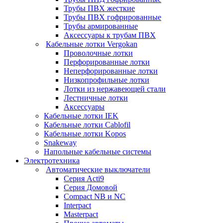
Трубы ПВХ жесткие
Трубы ПВХ гофрированные
Трубы армированные
Аксессуары к трубам ПВХ
Кабельные лотки Vergokan
Проволочные лотки
Перфорированные лотки
Неперфорированные лотки
Низкопрофильные лотки
Лотки из нержавеющей стали
Лестничные лотки
Аксессуары
Кабельные лотки IEK
Кабельные лотки Cablofil
Кабельные лотки Kopos
Snakeway
Напольные кабельные системы
Электротехника
Автоматические выключатели
Серия Acti9
Серия Домовой
Compact NB и NC
Interpact
Masterpact