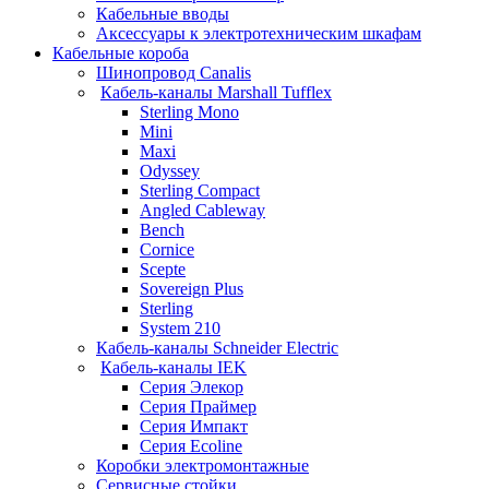
Кабельные вводы
Аксессуары к электротехническим шкафам
Кабельные короба
Шинопровод Canalis
Кабель-каналы Marshall Tufflex
Sterling Mono
Mini
Maxi
Odyssey
Sterling Compact
Angled Cableway
Bench
Cornice
Scepte
Sovereign Plus
Sterling
System 210
Кабель-каналы Schneider Electric
Кабель-каналы IEK
Серия Элекор
Серия Праймер
Серия Импакт
Серия Ecoline
Коробки электромонтажные
Сервисные стойки