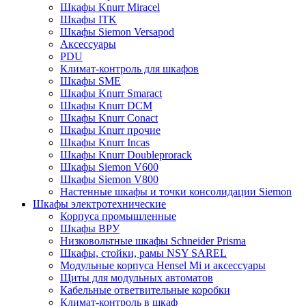
Шкафы Knurr Miracel
Шкафы ITK
Шкафы Siemon Versapod
Аксессуары
PDU
Климат-контроль для шкафов
Шкафы SME
Шкафы Knurr Smaract
Шкафы Knurr DCM
Шкафы Knurr Conact
Шкафы Knurr прочие
Шкафы Knurr Incas
Шкафы Knurr Doubleprorack
Шкафы Siemon V600
Шкафы Siemon V800
Настенные шкафы и точки консолидации Siemon
Шкафы электротехнические
Корпуса промышленные
Шкафы ВРУ
Низковольтные шкафы Schneider Prisma
Шкафы, стойки, рамы NSY SAREL
Модульные корпуса Hensel Mi и аксессуары
Щиты для модульных автоматов
Кабельные ответвительные коробки
Климат-контроль в шкаф