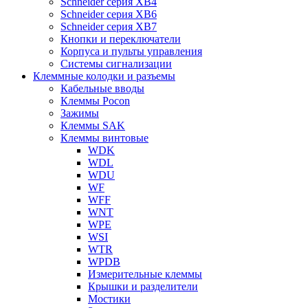
Schneider серия XB4
Schneider серия XB6
Schneider серия XB7
Кнопки и переключатели
Корпуса и пульты управления
Системы сигнализации
Клеммные колодки и разъемы
Кабельные вводы
Клеммы Pocon
Зажимы
Клеммы SAK
Клеммы винтовые
WDK
WDL
WDU
WF
WFF
WNT
WPE
WSI
WTR
WPDB
Измерительные клеммы
Крышки и разделители
Мостики