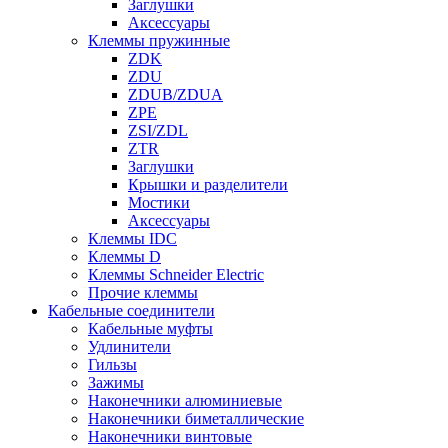
Заглушки
Аксессуары
Клеммы пружинные
ZDK
ZDU
ZDUB/ZDUA
ZPE
ZSI/ZDL
ZTR
Заглушки
Крышки и разделители
Мостики
Аксессуары
Клеммы IDC
Клеммы D
Клеммы Schneider Electric
Прочие клеммы
Кабельные соединители
Кабельные муфты
Удлинители
Гильзы
Зажимы
Наконечники алюминиевые
Наконечники биметаллические
Наконечники винтовые