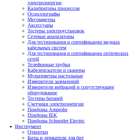
электроэнергии
Калибраторы процессов
Осциллографы
Мегомметры
Аксессуары
Тестеры электроустановок
Сетевые анализаторы
Для тестирования и сертификации медных
кабельных систем
Для тестирования и сертификации оптических
сетей
Телефонные трубки
Кабелеискатели и сканеры
Мультиметры настольные
Измерители заземлений
Измерители вибраций и сопутствующее
оборудование
Тестеры батарей
Счетчики электроэнергии
Приборы Amprobe
Приборы IEK
Приборы Schneider Electric
Инструмент
Отвертки
Биты и держатели для бит