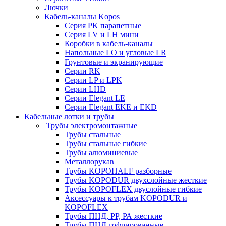
Лючки
Кабель-каналы Kopos
Серия PK парапетные
Серия LV и LH мини
Коробки в кабель-каналы
Напольные LO и угловые LR
Грунтовые и экранирующие
Серии RK
Серии LP и LPK
Серии LHD
Серии Elegant LE
Серии Elegant EKE и EKD
Кабельные лотки и трубы
Трубы электромонтажные
Трубы стальные
Трубы стальные гибкие
Трубы алюминиевые
Металлорукав
Трубы KOPOHALF разборные
Трубы KOPODUR двухслойные жесткие
Трубы KOPOFLEX двуслойные гибкие
Аксессуары к трубам KOPODUR и
KOPOFLEX
Трубы ПНД, РР, РА жесткие
Трубы ПНД гофрированные