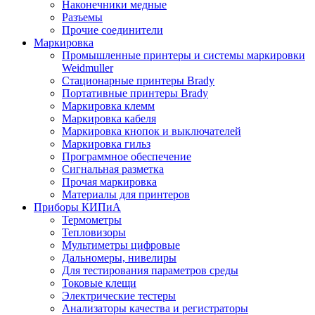
Наконечники медные
Разъемы
Прочие соединители
Маркировка
Промышленные принтеры и системы маркировки
Weidmuller
Стационарные принтеры Brady
Портативные принтеры Brady
Маркировка клемм
Маркировка кабеля
Маркировка кнопок и выключателей
Маркировка гильз
Программное обеспечение
Сигнальная разметка
Прочая маркировка
Материалы для принтеров
Приборы КИПиА
Термометры
Тепловизоры
Мультиметры цифровые
Дальномеры, нивелиры
Для тестирования параметров среды
Токовые клещи
Электрические тестеры
Анализаторы качества и регистраторы