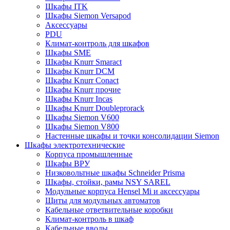
Шкафы ITK
Шкафы Siemon Versapod
Аксессуары
PDU
Климат-контроль для шкафов
Шкафы SME
Шкафы Knurr Smaract
Шкафы Knurr DCM
Шкафы Knurr Conact
Шкафы Knurr прочие
Шкафы Knurr Incas
Шкафы Knurr Doubleprorack
Шкафы Siemon V600
Шкафы Siemon V800
Настенные шкафы и точки консолидации Siemon
Шкафы электротехнические
Корпуса промышленные
Шкафы ВРУ
Низковольтные шкафы Schneider Prisma
Шкафы, стойки, рамы NSY SAREL
Модульные корпуса Hensel Mi и аксессуары
Щиты для модульных автоматов
Кабельные ответвительные коробки
Климат-контроль в шкаф
Кабельные вводы