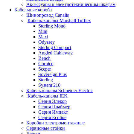
Аксессуары к электротехническим шкафам
Кабельные короба
Шинопровод Canalis
Кабель-каналы Marshall Tufflex
Sterling Mono
Mini
Maxi
Odyssey
Sterling Compact
Angled Cableway
Bench
Cornice
Scepte
Sovereign Plus
Sterling
System 210
Кабель-каналы Schneider Electric
Кабель-каналы IEK
Серия Элекор
Серия Праймер
Серия Импакт
Серия Ecoline
Коробки электромонтажные
Сервисные стойки
Лючки