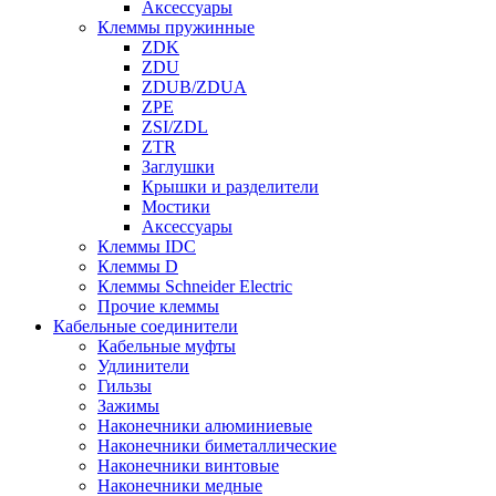
Аксессуары
Клеммы пружинные
ZDK
ZDU
ZDUB/ZDUA
ZPE
ZSI/ZDL
ZTR
Заглушки
Крышки и разделители
Мостики
Аксессуары
Клеммы IDC
Клеммы D
Клеммы Schneider Electric
Прочие клеммы
Кабельные соединители
Кабельные муфты
Удлинители
Гильзы
Зажимы
Наконечники алюминиевые
Наконечники биметаллические
Наконечники винтовые
Наконечники медные