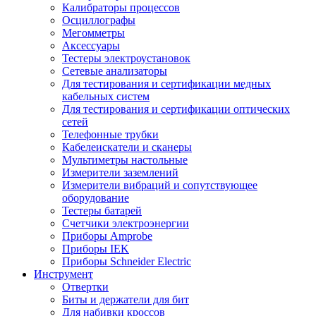
Калибраторы процессов
Осциллографы
Мегомметры
Аксессуары
Тестеры электроустановок
Сетевые анализаторы
Для тестирования и сертификации медных
кабельных систем
Для тестирования и сертификации оптических
сетей
Телефонные трубки
Кабелеискатели и сканеры
Мультиметры настольные
Измерители заземлений
Измерители вибраций и сопутствующее
оборудование
Тестеры батарей
Счетчики электроэнергии
Приборы Amprobe
Приборы IEK
Приборы Schneider Electric
Инструмент
Отвертки
Биты и держатели для бит
Для набивки кроссов