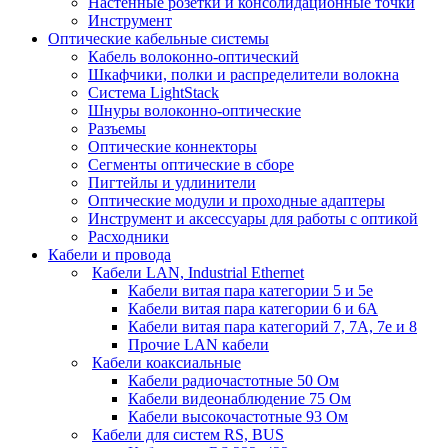
Настенные розетки и консолидационные точки
Инструмент
Оптические кабельные системы
Кабель волоконно-оптический
Шкафчики, полки и распределители волокна
Система LightStack
Шнуры волоконно-оптические
Разъемы
Оптические коннекторы
Сегменты оптические в сборе
Пигтейлы и удлинители
Оптические модули и проходные адаптеры
Инструмент и аксессуары для работы с оптикой
Расходники
Кабели и провода
Кабели LAN, Industrial Ethernet
Кабели витая пара категории 5 и 5е
Кабели витая пара категории 6 и 6A
Кабели витая пара категорий 7, 7А, 7е и 8
Прочие LAN кабели
Кабели коаксиальные
Кабели радиочастотные 50 Ом
Кабели видеонаблюдение 75 Ом
Кабели высокочастотные 93 Ом
Кабели для систем RS, BUS