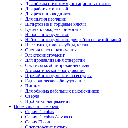
Для обжима телекоммуникационных вилок
Для работы с оптикой
Для резки проводников
Для снятия изоляции
Штифтовые и торцевые ключи
Кусачки, бокорезы, ножницы
Наборы инструментов
Наборы инструментов для работы с витой парой
Пассатижи, плоскогубцы, клещи
Специального назначения
Электроинструмент
Для продавливания отверстий
Системы комбинированных жал
Автоматическое оборудование
Прочий инструмент и аксессуары
Гидравлическое оборудование
Пинцеты
Для обжима кабельных наконечников
Сверла
Пробники напряжения
Промышленная мебель
Серия Dacobas
Серия Dacobas Advanced
Серия Elicon
Операторские пульты