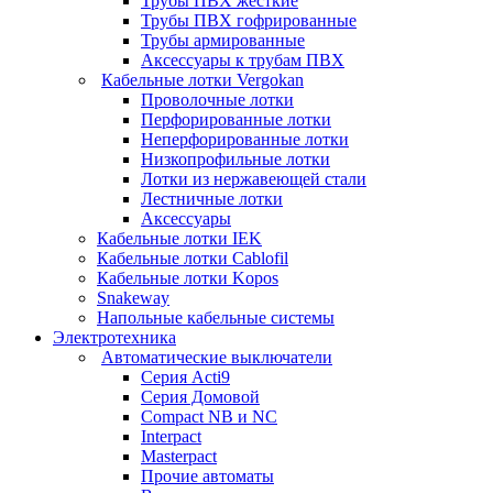
Трубы ПВХ жесткие
Трубы ПВХ гофрированные
Трубы армированные
Аксессуары к трубам ПВХ
Кабельные лотки Vergokan
Проволочные лотки
Перфорированные лотки
Неперфорированные лотки
Низкопрофильные лотки
Лотки из нержавеющей стали
Лестничные лотки
Аксессуары
Кабельные лотки IEK
Кабельные лотки Cablofil
Кабельные лотки Kopos
Snakeway
Напольные кабельные системы
Электротехника
Автоматические выключатели
Серия Acti9
Серия Домовой
Compact NB и NC
Interpact
Masterpact
Прочие автоматы