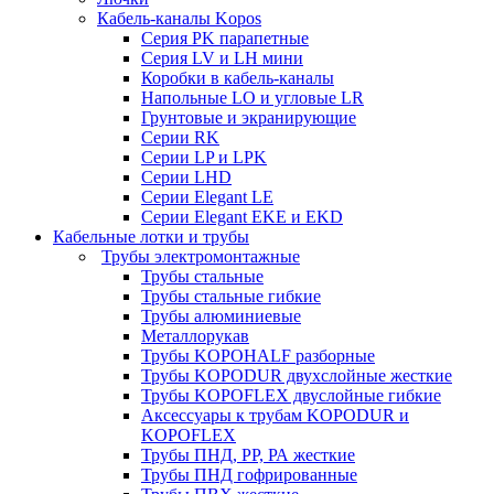
Кабель-каналы Kopos
Серия PK парапетные
Серия LV и LH мини
Коробки в кабель-каналы
Напольные LO и угловые LR
Грунтовые и экранирующие
Серии RK
Серии LP и LPK
Серии LHD
Серии Elegant LE
Серии Elegant EKE и EKD
Кабельные лотки и трубы
Трубы электромонтажные
Трубы стальные
Трубы стальные гибкие
Трубы алюминиевые
Металлорукав
Трубы KOPOHALF разборные
Трубы KOPODUR двухслойные жесткие
Трубы KOPOFLEX двуслойные гибкие
Аксессуары к трубам KOPODUR и
KOPOFLEX
Трубы ПНД, РР, РА жесткие
Трубы ПНД гофрированные