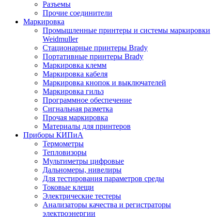
Разъемы
Прочие соединители
Маркировка
Промышленные принтеры и системы маркировки
Weidmuller
Стационарные принтеры Brady
Портативные принтеры Brady
Маркировка клемм
Маркировка кабеля
Маркировка кнопок и выключателей
Маркировка гильз
Программное обеспечение
Сигнальная разметка
Прочая маркировка
Материалы для принтеров
Приборы КИПиА
Термометры
Тепловизоры
Мультиметры цифровые
Дальномеры, нивелиры
Для тестирования параметров среды
Токовые клещи
Электрические тестеры
Анализаторы качества и регистраторы
электроэнергии