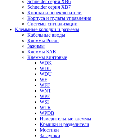
Schneider серия XB6
Schneider серия XB7
Кнопки и переключатели
Корпуса и пульты управления
Системы сигнализации
Клеммные колодки и разъемы
Кабельные вводы
Клеммы Pocon
Зажимы
Клеммы SAK
Клеммы винтовые
WDK
WDL
WDU
WF
WFF
WNT
WPE
WSI
WTR
WPDB
Измерительные клеммы
Крышки и разделители
Мостики
Заглушки