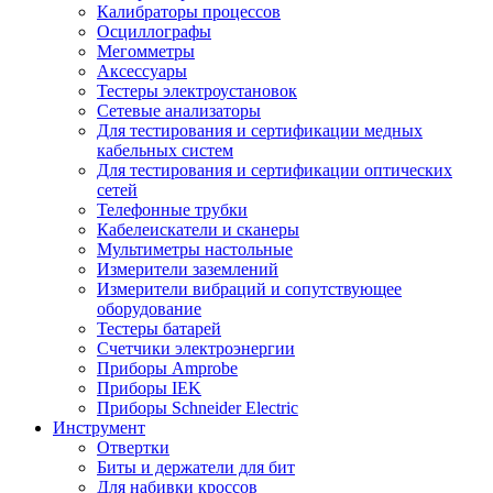
Калибраторы процессов
Осциллографы
Мегомметры
Аксессуары
Тестеры электроустановок
Сетевые анализаторы
Для тестирования и сертификации медных
кабельных систем
Для тестирования и сертификации оптических
сетей
Телефонные трубки
Кабелеискатели и сканеры
Мультиметры настольные
Измерители заземлений
Измерители вибраций и сопутствующее
оборудование
Тестеры батарей
Счетчики электроэнергии
Приборы Amprobe
Приборы IEK
Приборы Schneider Electric
Инструмент
Отвертки
Биты и держатели для бит
Для набивки кроссов