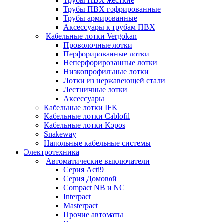
Трубы ПВХ жесткие
Трубы ПВХ гофрированные
Трубы армированные
Аксессуары к трубам ПВХ
Кабельные лотки Vergokan
Проволочные лотки
Перфорированные лотки
Неперфорированные лотки
Низкопрофильные лотки
Лотки из нержавеющей стали
Лестничные лотки
Аксессуары
Кабельные лотки IEK
Кабельные лотки Cablofil
Кабельные лотки Kopos
Snakeway
Напольные кабельные системы
Электротехника
Автоматические выключатели
Серия Acti9
Серия Домовой
Compact NB и NC
Interpact
Masterpact
Прочие автоматы