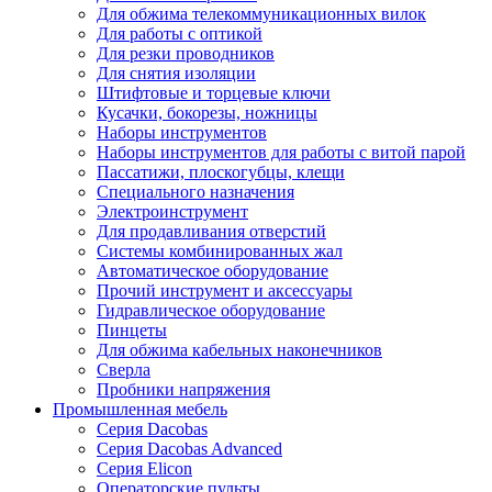
Для обжима телекоммуникационных вилок
Для работы с оптикой
Для резки проводников
Для снятия изоляции
Штифтовые и торцевые ключи
Кусачки, бокорезы, ножницы
Наборы инструментов
Наборы инструментов для работы с витой парой
Пассатижи, плоскогубцы, клещи
Специального назначения
Электроинструмент
Для продавливания отверстий
Системы комбинированных жал
Автоматическое оборудование
Прочий инструмент и аксессуары
Гидравлическое оборудование
Пинцеты
Для обжима кабельных наконечников
Сверла
Пробники напряжения
Промышленная мебель
Серия Dacobas
Серия Dacobas Advanced
Серия Elicon
Операторские пульты