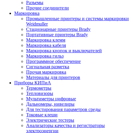
Разъемы
Прочие соединители
Маркировка
Промышленные принтеры и системы маркировки
Weidmuller
Стационарные принтеры Brady
Портативные принтеры Brady
Маркировка клемм
Маркировка кабеля
Маркировка кнопок и выключателей
Маркировка гильз
Программное обеспечение
Сигнальная разметка
Прочая маркировка
Материалы для принтеров
Приборы КИПиА
Термометры
Тепловизоры
Мультиметры цифровые
Дальномеры, нивелиры
Для тестирования параметров среды
Токовые клещи
Электрические тестеры
Анализаторы качества и регистраторы
электроэнергии