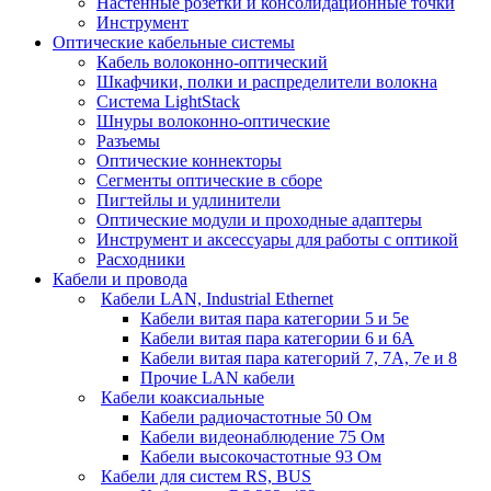
Настенные розетки и консолидационные точки
Инструмент
Оптические кабельные системы
Кабель волоконно-оптический
Шкафчики, полки и распределители волокна
Система LightStack
Шнуры волоконно-оптические
Разъемы
Оптические коннекторы
Сегменты оптические в сборе
Пигтейлы и удлинители
Оптические модули и проходные адаптеры
Инструмент и аксессуары для работы с оптикой
Расходники
Кабели и провода
Кабели LAN, Industrial Ethernet
Кабели витая пара категории 5 и 5е
Кабели витая пара категории 6 и 6A
Кабели витая пара категорий 7, 7А, 7е и 8
Прочие LAN кабели
Кабели коаксиальные
Кабели радиочастотные 50 Ом
Кабели видеонаблюдение 75 Ом
Кабели высокочастотные 93 Ом
Кабели для систем RS, BUS