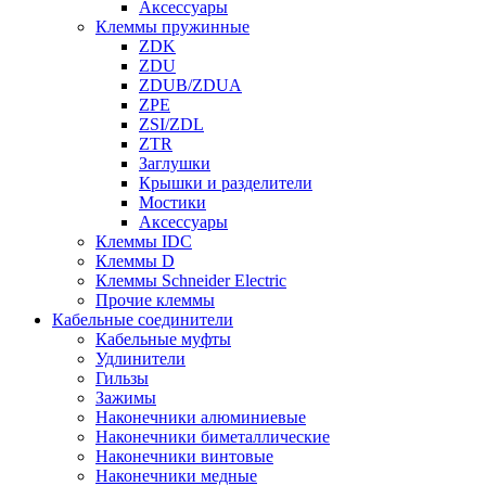
Аксессуары
Клеммы пружинные
ZDK
ZDU
ZDUB/ZDUA
ZPE
ZSI/ZDL
ZTR
Заглушки
Крышки и разделители
Мостики
Аксессуары
Клеммы IDC
Клеммы D
Клеммы Schneider Electric
Прочие клеммы
Кабельные соединители
Кабельные муфты
Удлинители
Гильзы
Зажимы
Наконечники алюминиевые
Наконечники биметаллические
Наконечники винтовые
Наконечники медные