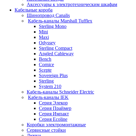
Аксессуары к электротехническим шкафам
Кабельные короба
Шинопровод Canalis
Кабель-каналы Marshall Tufflex
Sterling Mono
Mini
Maxi
Odyssey
Sterling Compact
Angled Cableway
Bench
Cornice
Scepte
Sovereign Plus
Sterling
System 210
Кабель-каналы Schneider Electric
Кабель-каналы IEK
Серия Элекор
Серия Праймер
Серия Импакт
Серия Ecoline
Коробки электромонтажные
Сервисные стойки
Лючки