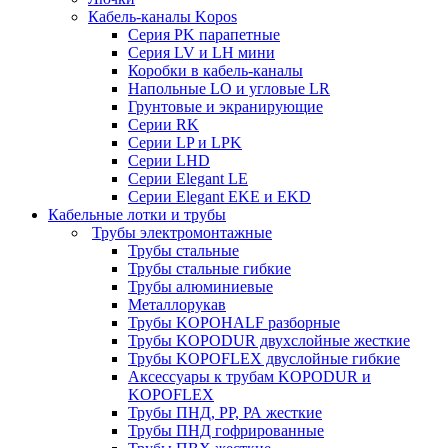
Кабель-каналы Kopos
Серия PK парапетные
Серия LV и LH мини
Коробки в кабель-каналы
Напольные LO и угловые LR
Грунтовые и экранирующие
Серии RK
Серии LP и LPK
Серии LHD
Серии Elegant LE
Серии Elegant EKE и EKD
Кабельные лотки и трубы
Трубы электромонтажные
Трубы стальные
Трубы стальные гибкие
Трубы алюминиевые
Металлорукав
Трубы KOPOHALF разборные
Трубы KOPODUR двухслойные жесткие
Трубы KOPOFLEX двуслойные гибкие
Аксессуары к трубам KOPODUR и
KOPOFLEX
Трубы ПНД, РР, РА жесткие
Трубы ПНД гофрированные