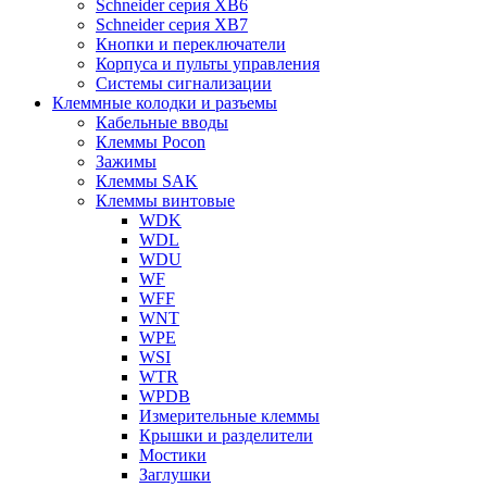
Schneider серия XB6
Schneider серия XB7
Кнопки и переключатели
Корпуса и пульты управления
Системы сигнализации
Клеммные колодки и разъемы
Кабельные вводы
Клеммы Pocon
Зажимы
Клеммы SAK
Клеммы винтовые
WDK
WDL
WDU
WF
WFF
WNT
WPE
WSI
WTR
WPDB
Измерительные клеммы
Крышки и разделители
Мостики
Заглушки