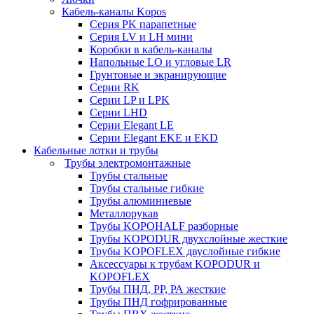
Кабель-каналы Kopos
Серия PK парапетные
Серия LV и LH мини
Коробки в кабель-каналы
Напольные LO и угловые LR
Грунтовые и экранирующие
Серии RK
Серии LP и LPK
Серии LHD
Серии Elegant LE
Серии Elegant EKE и EKD
Кабельные лотки и трубы
Трубы электромонтажные
Трубы стальные
Трубы стальные гибкие
Трубы алюминиевые
Металлорукав
Трубы KOPOHALF разборные
Трубы KOPODUR двухслойные жесткие
Трубы KOPOFLEX двуслойные гибкие
Аксессуары к трубам KOPODUR и
KOPOFLEX
Трубы ПНД, РР, РА жесткие
Трубы ПНД гофрированные