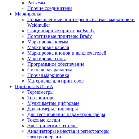
Разъемы
Прочие соединители
Маркировка
Промышленные принтеры и системы маркировки
Weidmuller
Стационарные принтеры Brady
Портативные принтеры Brady
Маркировка клемм
Маркировка кабеля
Маркировка кнопок и выключателей
Маркировка гильз
Программное обеспечение
Сигнальная разметка
Прочая маркировка
Материалы для принтеров
Приборы КИПиА
Термометры
Тепловизоры
Мультиметры цифровые
Дальномеры, нивелиры
Для тестирования параметров среды
Токовые клещи
Электрические тестеры
Анализаторы качества и регистраторы
электроэнергии