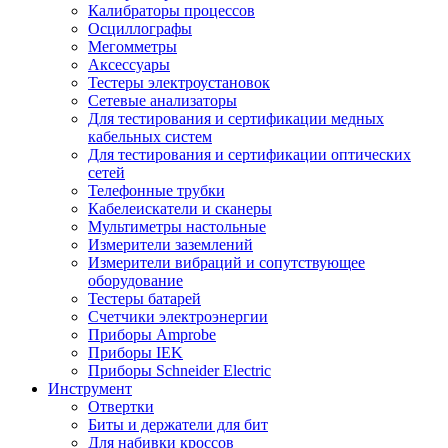
Калибраторы процессов
Осциллографы
Мегомметры
Аксессуары
Тестеры электроустановок
Сетевые анализаторы
Для тестирования и сертификации медных
кабельных систем
Для тестирования и сертификации оптических
сетей
Телефонные трубки
Кабелеискатели и сканеры
Мультиметры настольные
Измерители заземлений
Измерители вибраций и сопутствующее
оборудование
Тестеры батарей
Счетчики электроэнергии
Приборы Amprobe
Приборы IEK
Приборы Schneider Electric
Инструмент
Отвертки
Биты и держатели для бит
Для набивки кроссов