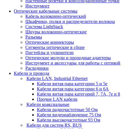
Настенные розетки и консолидационные точки
Инструмент
Оптические кабельные системы
Кабель волоконно-оптический
Шкафчики, полки и распределители волокна
Система LightStack
Шнуры волоконно-оптические
Разъемы
Оптические коннекторы
Сегменты оптические в сборе
Пигтейлы и удлинители
Оптические модули и проходные адаптеры
Инструмент и аксессуары для работы с оптикой
Расходники
Кабели и провода
Кабели LAN, Industrial Ethernet
Кабели витая пара категории 5 и 5е
Кабели витая пара категории 6 и 6A
Кабели витая пара категорий 7, 7А, 7е и 8
Прочие LAN кабели
Кабели коаксиальные
Кабели радиочастотные 50 Ом
Кабели видеонаблюдение 75 Ом
Кабели высокочастотные 93 Ом
Кабели для систем RS, BUS