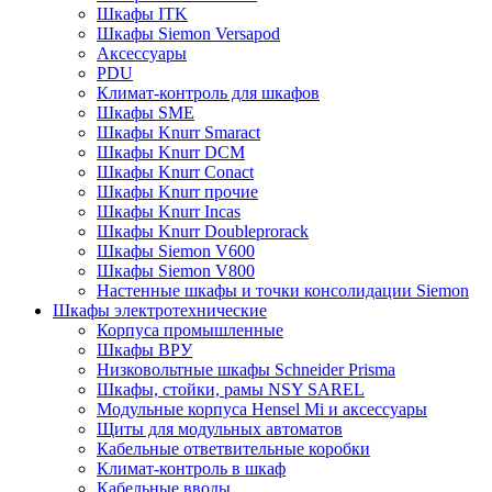
Шкафы ITK
Шкафы Siemon Versapod
Аксессуары
PDU
Климат-контроль для шкафов
Шкафы SME
Шкафы Knurr Smaract
Шкафы Knurr DCM
Шкафы Knurr Conact
Шкафы Knurr прочие
Шкафы Knurr Incas
Шкафы Knurr Doubleprorack
Шкафы Siemon V600
Шкафы Siemon V800
Настенные шкафы и точки консолидации Siemon
Шкафы электротехнические
Корпуса промышленные
Шкафы ВРУ
Низковольтные шкафы Schneider Prisma
Шкафы, стойки, рамы NSY SAREL
Модульные корпуса Hensel Mi и аксессуары
Щиты для модульных автоматов
Кабельные ответвительные коробки
Климат-контроль в шкаф
Кабельные вводы