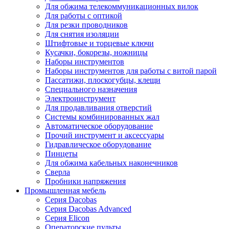
Для обжима телекоммуникационных вилок
Для работы с оптикой
Для резки проводников
Для снятия изоляции
Штифтовые и торцевые ключи
Кусачки, бокорезы, ножницы
Наборы инструментов
Наборы инструментов для работы с витой парой
Пассатижи, плоскогубцы, клещи
Специального назначения
Электроинструмент
Для продавливания отверстий
Системы комбинированных жал
Автоматическое оборудование
Прочий инструмент и аксессуары
Гидравлическое оборудование
Пинцеты
Для обжима кабельных наконечников
Сверла
Пробники напряжения
Промышленная мебель
Серия Dacobas
Серия Dacobas Advanced
Серия Elicon
Операторские пульты