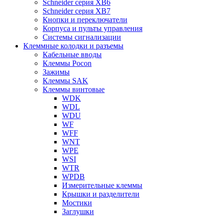
Schneider серия XB6
Schneider серия XB7
Кнопки и переключатели
Корпуса и пульты управления
Системы сигнализации
Клеммные колодки и разъемы
Кабельные вводы
Клеммы Pocon
Зажимы
Клеммы SAK
Клеммы винтовые
WDK
WDL
WDU
WF
WFF
WNT
WPE
WSI
WTR
WPDB
Измерительные клеммы
Крышки и разделители
Мостики
Заглушки