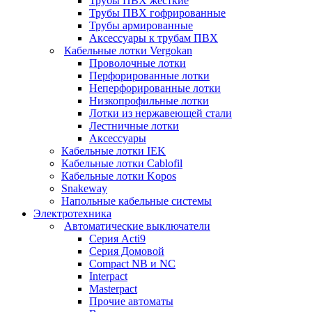
Трубы ПВХ жесткие
Трубы ПВХ гофрированные
Трубы армированные
Аксессуары к трубам ПВХ
Кабельные лотки Vergokan
Проволочные лотки
Перфорированные лотки
Неперфорированные лотки
Низкопрофильные лотки
Лотки из нержавеющей стали
Лестничные лотки
Аксессуары
Кабельные лотки IEK
Кабельные лотки Cablofil
Кабельные лотки Kopos
Snakeway
Напольные кабельные системы
Электротехника
Автоматические выключатели
Серия Acti9
Серия Домовой
Compact NB и NC
Interpact
Masterpact
Прочие автоматы