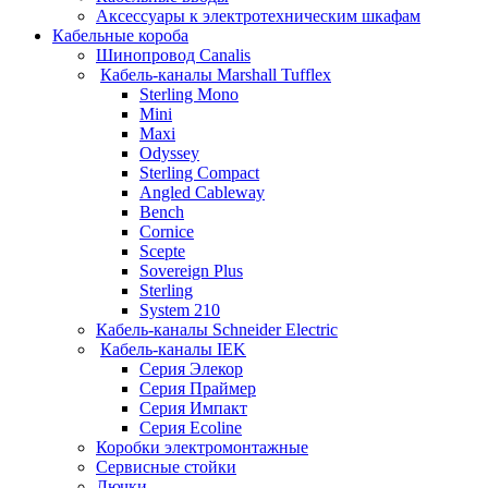
Аксессуары к электротехническим шкафам
Кабельные короба
Шинопровод Canalis
Кабель-каналы Marshall Tufflex
Sterling Mono
Mini
Maxi
Odyssey
Sterling Compact
Angled Cableway
Bench
Cornice
Scepte
Sovereign Plus
Sterling
System 210
Кабель-каналы Schneider Electric
Кабель-каналы IEK
Серия Элекор
Серия Праймер
Серия Импакт
Серия Ecoline
Коробки электромонтажные
Сервисные стойки
Лючки