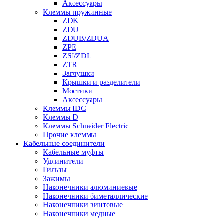
Аксессуары
Клеммы пружинные
ZDK
ZDU
ZDUB/ZDUA
ZPE
ZSI/ZDL
ZTR
Заглушки
Крышки и разделители
Мостики
Аксессуары
Клеммы IDC
Клеммы D
Клеммы Schneider Electric
Прочие клеммы
Кабельные соединители
Кабельные муфты
Удлинители
Гильзы
Зажимы
Наконечники алюминиевые
Наконечники биметаллические
Наконечники винтовые
Наконечники медные