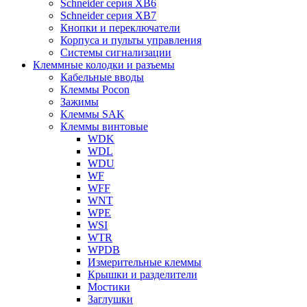
Schneider серия XB6
Schneider серия XB7
Кнопки и переключатели
Корпуса и пульты управления
Системы сигнализации
Клеммные колодки и разъемы
Кабельные вводы
Клеммы Pocon
Зажимы
Клеммы SAK
Клеммы винтовые
WDK
WDL
WDU
WF
WFF
WNT
WPE
WSI
WTR
WPDB
Измерительные клеммы
Крышки и разделители
Мостики
Заглушки