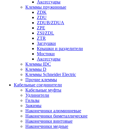
Аксессуары
Клеммы пружинные
ZDK
ZDU
ZDUB/ZDUA
ZPE
ZSI/ZDL
ZTR
Заглушки
Крышки и разделители
Мостики
Аксессуары
Клеммы IDC
Клеммы D
Клеммы Schneider Electric
Прочие клеммы
Кабельные соединители
Кабельные муфты
Удлинители
Гильзы
Зажимы
Наконечники алюминиевые
Наконечники биметаллические
Наконечники винтовые
Наконечники медные