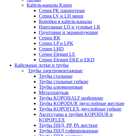
Кабель-каналы Kopos
Серия PK парапетные
Серия LV и LH мини
Коробки в кабель-каналы
Напольные LO и угловые LR
Грунтовые и экранирующие
Серии RK
Серии LP и LPK
Серии LHD
Серии Elegant LE
Серии Elegant EKE и EKD
Кабельные лотки и трубы
Трубы электромонтажные
Трубы стальные
Трубы стальные гибкие
Трубы алюминиевые
Металлорукав
Трубы KOPOHALF разборные
Трубы KOPODUR двухслойные жесткие
Трубы KOPOFLEX двуслойные гибкие
Аксессуары к трубам KOPODUR и
KOPOFLEX
Трубы ПНД, РР, РА жесткие
Трубы ПНД гофрированные