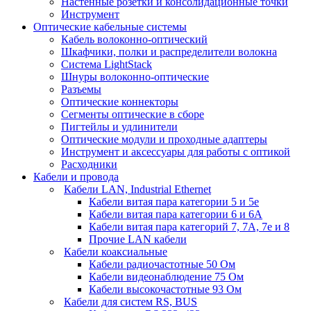
Настенные розетки и консолидационные точки
Инструмент
Оптические кабельные системы
Кабель волоконно-оптический
Шкафчики, полки и распределители волокна
Система LightStack
Шнуры волоконно-оптические
Разъемы
Оптические коннекторы
Сегменты оптические в сборе
Пигтейлы и удлинители
Оптические модули и проходные адаптеры
Инструмент и аксессуары для работы с оптикой
Расходники
Кабели и провода
Кабели LAN, Industrial Ethernet
Кабели витая пара категории 5 и 5е
Кабели витая пара категории 6 и 6A
Кабели витая пара категорий 7, 7А, 7е и 8
Прочие LAN кабели
Кабели коаксиальные
Кабели радиочастотные 50 Ом
Кабели видеонаблюдение 75 Ом
Кабели высокочастотные 93 Ом
Кабели для систем RS, BUS