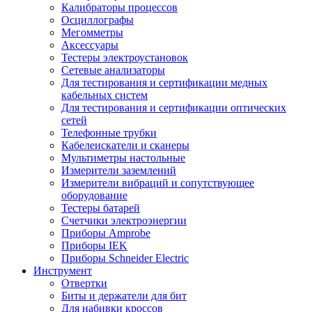
Калибраторы процессов
Осциллографы
Мегомметры
Аксессуары
Тестеры электроустановок
Сетевые анализаторы
Для тестирования и сертификации медных
кабельных систем
Для тестирования и сертификации оптических
сетей
Телефонные трубки
Кабелеискатели и сканеры
Мультиметры настольные
Измерители заземлений
Измерители вибраций и сопутствующее
оборудование
Тестеры батарей
Счетчики электроэнергии
Приборы Amprobe
Приборы IEK
Приборы Schneider Electric
Инструмент
Отвертки
Биты и держатели для бит
Для набивки кроссов