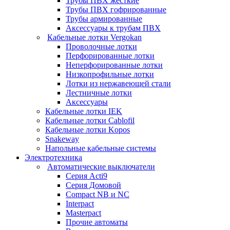
Трубы ПВХ жесткие
Трубы ПВХ гофрированные
Трубы армированные
Аксессуары к трубам ПВХ
Кабельные лотки Vergokan
Проволочные лотки
Перфорированные лотки
Неперфорированные лотки
Низкопрофильные лотки
Лотки из нержавеющей стали
Лестничные лотки
Аксессуары
Кабельные лотки IEK
Кабельные лотки Cablofil
Кабельные лотки Kopos
Snakeway
Напольные кабельные системы
Электротехника
Автоматические выключатели
Серия Acti9
Серия Домовой
Compact NB и NC
Interpact
Masterpact
Прочие автоматы