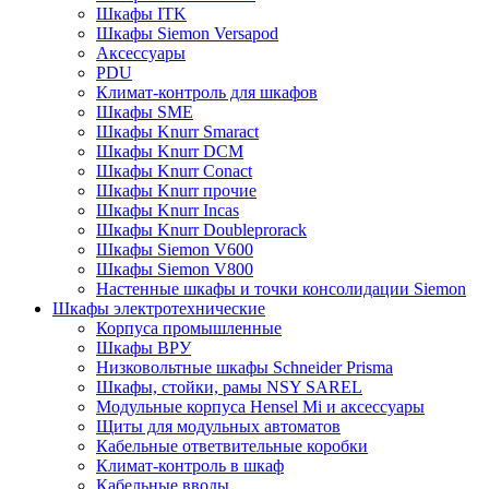
Шкафы ITK
Шкафы Siemon Versapod
Аксессуары
PDU
Климат-контроль для шкафов
Шкафы SME
Шкафы Knurr Smaract
Шкафы Knurr DCM
Шкафы Knurr Conact
Шкафы Knurr прочие
Шкафы Knurr Incas
Шкафы Knurr Doubleprorack
Шкафы Siemon V600
Шкафы Siemon V800
Настенные шкафы и точки консолидации Siemon
Шкафы электротехнические
Корпуса промышленные
Шкафы ВРУ
Низковольтные шкафы Schneider Prisma
Шкафы, стойки, рамы NSY SAREL
Модульные корпуса Hensel Mi и аксессуары
Щиты для модульных автоматов
Кабельные ответвительные коробки
Климат-контроль в шкаф
Кабельные вводы