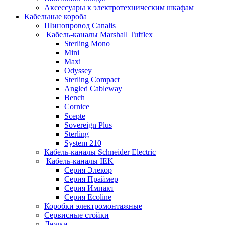
Аксессуары к электротехническим шкафам
Кабельные короба
Шинопровод Canalis
Кабель-каналы Marshall Tufflex
Sterling Mono
Mini
Maxi
Odyssey
Sterling Compact
Angled Cableway
Bench
Cornice
Scepte
Sovereign Plus
Sterling
System 210
Кабель-каналы Schneider Electric
Кабель-каналы IEK
Серия Элекор
Серия Праймер
Серия Импакт
Серия Ecoline
Коробки электромонтажные
Сервисные стойки
Лючки