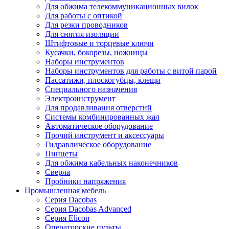
Для обжима телекоммуникационных вилок
Для работы с оптикой
Для резки проводников
Для снятия изоляции
Штифтовые и торцевые ключи
Кусачки, бокорезы, ножницы
Наборы инструментов
Наборы инструментов для работы с витой парой
Пассатижи, плоскогубцы, клещи
Специального назначения
Электроинструмент
Для продавливания отверстий
Системы комбинированных жал
Автоматическое оборудование
Прочий инструмент и аксессуары
Гидравлическое оборудование
Пинцеты
Для обжима кабельных наконечников
Сверла
Пробники напряжения
Промышленная мебель
Серия Dacobas
Серия Dacobas Advanced
Серия Elicon
Операторские пульты