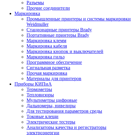
Разъемы
Прочие соединители
Маркировка
Промышленные принтеры и системы маркировки
Weidmuller
Стационарные принтеры Brady
Портативные принтеры Brady
Маркировка клемм
Маркировка кабеля
Маркировка кнопок и выключателей
Маркировка гильз
Программное обеспечение
Сигнальная разметка
Прочая маркировка
Материалы для принтеров
Приборы КИПиА
Термометры
Тепловизоры
Мультиметры цифровые
Дальномеры, нивелиры
Для тестирования параметров среды
Токовые клещи
Электрические тестеры
Анализаторы качества и регистраторы
электроэнергии