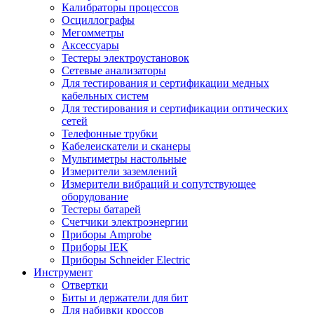
Калибраторы процессов
Осциллографы
Мегомметры
Аксессуары
Тестеры электроустановок
Сетевые анализаторы
Для тестирования и сертификации медных
кабельных систем
Для тестирования и сертификации оптических
сетей
Телефонные трубки
Кабелеискатели и сканеры
Мультиметры настольные
Измерители заземлений
Измерители вибраций и сопутствующее
оборудование
Тестеры батарей
Счетчики электроэнергии
Приборы Amprobe
Приборы IEK
Приборы Schneider Electric
Инструмент
Отвертки
Биты и держатели для бит
Для набивки кроссов