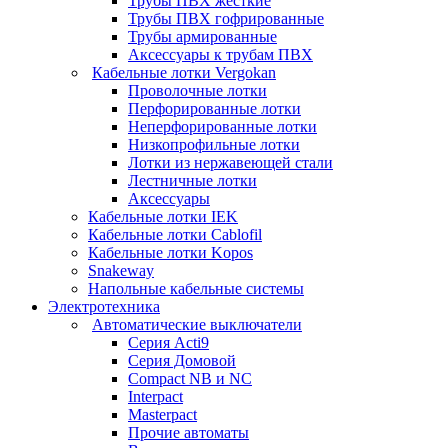
Трубы ПВХ жесткие
Трубы ПВХ гофрированные
Трубы армированные
Аксессуары к трубам ПВХ
Кабельные лотки Vergokan
Проволочные лотки
Перфорированные лотки
Неперфорированные лотки
Низкопрофильные лотки
Лотки из нержавеющей стали
Лестничные лотки
Аксессуары
Кабельные лотки IEK
Кабельные лотки Cablofil
Кабельные лотки Kopos
Snakeway
Напольные кабельные системы
Электротехника
Автоматические выключатели
Серия Acti9
Серия Домовой
Compact NB и NC
Interpact
Masterpact
Прочие автоматы