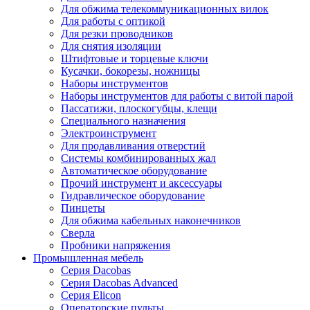
Для обжима телекоммуникационных вилок
Для работы с оптикой
Для резки проводников
Для снятия изоляции
Штифтовые и торцевые ключи
Кусачки, бокорезы, ножницы
Наборы инструментов
Наборы инструментов для работы с витой парой
Пассатижи, плоскогубцы, клещи
Специального назначения
Электроинструмент
Для продавливания отверстий
Системы комбинированных жал
Автоматическое оборудование
Прочий инструмент и аксессуары
Гидравлическое оборудование
Пинцеты
Для обжима кабельных наконечников
Сверла
Пробники напряжения
Промышленная мебель
Серия Dacobas
Серия Dacobas Advanced
Серия Elicon
Операторские пульты