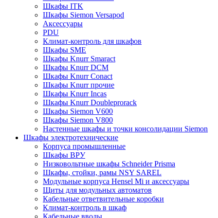
Шкафы ITK
Шкафы Siemon Versapod
Аксессуары
PDU
Климат-контроль для шкафов
Шкафы SME
Шкафы Knurr Smaract
Шкафы Knurr DCM
Шкафы Knurr Conact
Шкафы Knurr прочие
Шкафы Knurr Incas
Шкафы Knurr Doubleprorack
Шкафы Siemon V600
Шкафы Siemon V800
Настенные шкафы и точки консолидации Siemon
Шкафы электротехнические
Корпуса промышленные
Шкафы ВРУ
Низковольтные шкафы Schneider Prisma
Шкафы, стойки, рамы NSY SAREL
Модульные корпуса Hensel Mi и аксессуары
Щиты для модульных автоматов
Кабельные ответвительные коробки
Климат-контроль в шкаф
Кабельные вводы