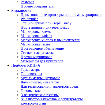
Разъемы
Прочие соединители
Маркировка
Промышленные принтеры и системы маркировки
Weidmuller
Стационарные принтеры Brady
Портативные принтеры Brady
Маркировка клемм
Маркировка кабеля
Маркировка кнопок и выключателей
Маркировка гильз
Программное обеспечение
Сигнальная разметка
Прочая маркировка
Материалы для принтеров
Приборы КИПиА
Термометры
Тепловизоры
Мультиметры цифровые
Дальномеры, нивелиры
Для тестирования параметров среды
Токовые клещи
Электрические тестеры
Анализаторы качества и регистраторы
электроэнергии