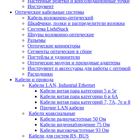
Настенные розетки и консолидационные точки
Инструмент
Оптические кабельные системы
Кабель волоконно-оптический
Шкафчики, полки и распределители волокна
Система LightStack
Шнуры волоконно-оптические
Разъемы
Оптические коннекторы
Сегменты оптические в сборе
Пигтейлы и удлинители
Оптические модули и проходные адаптеры
Инструмент и аксессуары для работы с оптикой
Расходники
Кабели и провода
Кабели LAN, Industrial Ethernet
Кабели витая пара категории 5 и 5е
Кабели витая пара категории 6 и 6A
Кабели витая пара категорий 7, 7А, 7е и 8
Прочие LAN кабели
Кабели коаксиальные
Кабели радиочастотные 50 Ом
Кабели видеонаблюдение 75 Ом
Кабели высокочастотные 93 Ом
Кабели для систем RS, BUS