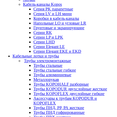
Кабель-каналы Kopos
Серия PK парапетные
Серия LV и LH мини
Коробки в кабель-каналы
Напольные LO и угловые LR
Грунтовые и экранирующие
Серии RK
Серии LP и LPK
Серии LHD
Серии Elegant LE
Серии Elegant EKE и EKD
Кабельные лотки и трубы
Трубы электромонтажные
Трубы стальные
Трубы стальные гибкие
Трубы алюминиевые
Металлорукав
Трубы KOPOHALF разборные
Трубы KOPODUR двухслойные жесткие
Трубы KOPOFLEX двуслойные гибкие
Аксессуары к трубам KOPODUR и
KOPOFLEX
Трубы ПНД, РР, РА жесткие
Трубы ПНД гофрированные