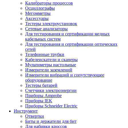
Калибраторы процессов
Осциллографы
Мегомметры
Аксессуары
Тестеры электроустановок
Сетевые анализаторы
Для тестирования и сертификации медных
кабельных систем
Для тестирования и сертификации оптических
сетей
Телефонные трубки
Кабелеискатели и сканеры
Мультиметры настольные
Измерители заземлений
Измерители вибраций и сопутствующее
оборудование
Тестеры батарей
Счетчики электроэнергии
Приборы Amprobe
Приборы IEK
Приборы Schneider Electric
Инструмент
Отвертки
Биты и держатели для бит
Для набивки кроссов