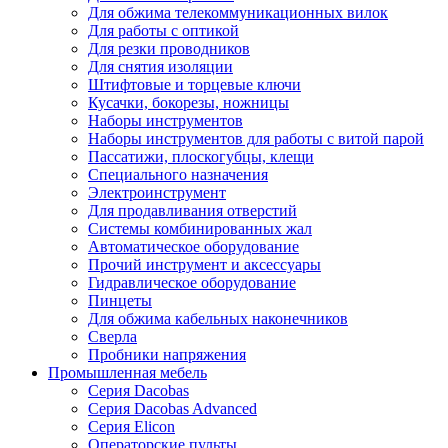
Для обжима телекоммуникационных вилок
Для работы с оптикой
Для резки проводников
Для снятия изоляции
Штифтовые и торцевые ключи
Кусачки, бокорезы, ножницы
Наборы инструментов
Наборы инструментов для работы с витой парой
Пассатижи, плоскогубцы, клещи
Специального назначения
Электроинструмент
Для продавливания отверстий
Системы комбинированных жал
Автоматическое оборудование
Прочий инструмент и аксессуары
Гидравлическое оборудование
Пинцеты
Для обжима кабельных наконечников
Сверла
Пробники напряжения
Промышленная мебель
Серия Dacobas
Серия Dacobas Advanced
Серия Elicon
Операторские пульты