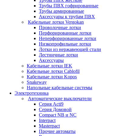
Трубы ПВХ жесткие
Трубы ПВХ гофрированные
Трубы армированные
Аксессуары к трубам ПВХ
Кабельные лотки Vergokan
Проволочные лотки
Перфорированные лотки
Неперфорированные лотки
Низкопрофильные лотки
Лотки из нержавеющей стали
Лестничные лотки
Аксессуары
Кабельные лотки IEK
Кабельные лотки Cablofil
Кабельные лотки Kopos
Snakeway
Напольные кабельные системы
Электротехника
Автоматические выключатели
Серия Acti9
Серия Домовой
Compact NB и NC
Interpact
Masterpact
Прочие автоматы