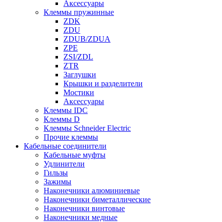
Аксессуары
Клеммы пружинные
ZDK
ZDU
ZDUB/ZDUA
ZPE
ZSI/ZDL
ZTR
Заглушки
Крышки и разделители
Мостики
Аксессуары
Клеммы IDC
Клеммы D
Клеммы Schneider Electric
Прочие клеммы
Кабельные соединители
Кабельные муфты
Удлинители
Гильзы
Зажимы
Наконечники алюминиевые
Наконечники биметаллические
Наконечники винтовые
Наконечники медные