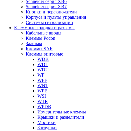
Schneider серия XB6
Schneider серия XB7
Кнопки и переключатели
Корпуса и пульты управления
Системы сигнализации
Клеммные колодки и разъемы
Кабельные вводы
Клеммы Pocon
Зажимы
Клеммы SAK
Клеммы винтовые
WDK
WDL
WDU
WF
WFF
WNT
WPE
WSI
WTR
WPDB
Измерительные клеммы
Крышки и разделители
Мостики
Заглушки