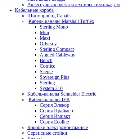
Аксессуары к электротехническим шкафам
Кабельные короба
Шинопровод Canalis
Кабель-каналы Marshall Tufflex
Sterling Mono
Mini
Maxi
Odyssey
Sterling Compact
Angled Cableway
Bench
Cornice
Scepte
Sovereign Plus
Sterling
System 210
Кабель-каналы Schneider Electric
Кабель-каналы IEK
Серия Элекор
Серия Праймер
Серия Импакт
Серия Ecoline
Коробки электромонтажные
Сервисные стойки
Лючки