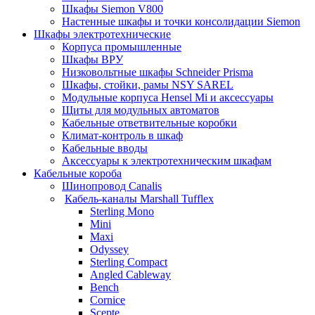
Шкафы Siemon V800
Настенные шкафы и точки консолидации Siemon
Шкафы электротехнические
Корпуса промышленные
Шкафы ВРУ
Низковольтные шкафы Schneider Prisma
Шкафы, стойки, рамы NSY SAREL
Модульные корпуса Hensel Mi и аксессуары
Щиты для модульных автоматов
Кабельные ответвительные коробки
Климат-контроль в шкаф
Кабельные вводы
Аксессуары к электротехническим шкафам
Кабельные короба
Шинопровод Canalis
Кабель-каналы Marshall Tufflex
Sterling Mono
Mini
Maxi
Odyssey
Sterling Compact
Angled Cableway
Bench
Cornice
Scepte