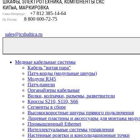
ШКАФЫ, ЭЛЕКТРОТЕХНИКА, КОМПОНЕНТЫ СКС
КИП
и
А, МАРКИРОВКА
+7 812 385-14-64
Санкт-Петербург:
8 800 600-72-75
По России:
sales@icsbaltica.ru
Медные кабельные системы
Кабель "витая пара"
Патч-корды (модульные шнуры)
Модули RJ45
Патч-панели
Органайзеры кабельные
Вилки, колпачки, разъемы, разветвители
Кроссы S210, S110, S66
Сегменты в сборе
Высокоскоростные шнуры прямого подключения
Лицевые пластины и аксессуары для монтажа моду
Промышленный Ethernet
Интеллектуальные системы управления
Настенные розетки и консолидационные точки