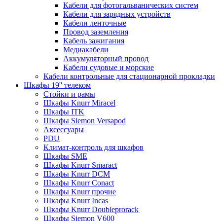
Кабели для фотогальванических систем
Кабели для зарядных устройств
Кабели ленточные
Провод заземления
Кабель зажигания
Медиакабели
Аккумуляторный провод
Кабели судовые и морские
Кабели контрольные для стационарной прокладки
Шкафы 19'' телеком
Стойки и рамы
Шкафы Knurr Miracel
Шкафы ITK
Шкафы Siemon Versapod
Аксессуары
PDU
Климат-контроль для шкафов
Шкафы SME
Шкафы Knurr Smaract
Шкафы Knurr DCM
Шкафы Knurr Conact
Шкафы Knurr прочие
Шкафы Knurr Incas
Шкафы Knurr Doubleprorack
Шкафы Siemon V600