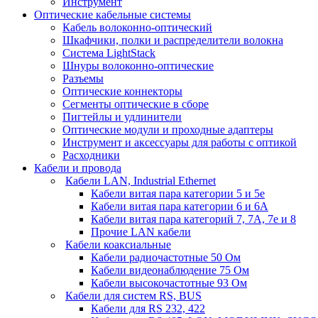
Инструмент
Оптические кабельные системы
Кабель волоконно-оптический
Шкафчики, полки и распределители волокна
Система LightStack
Шнуры волоконно-оптические
Разъемы
Оптические коннекторы
Сегменты оптические в сборе
Пигтейлы и удлинители
Оптические модули и проходные адаптеры
Инструмент и аксессуары для работы с оптикой
Расходники
Кабели и провода
Кабели LAN, Industrial Ethernet
Кабели витая пара категории 5 и 5е
Кабели витая пара категории 6 и 6A
Кабели витая пара категорий 7, 7А, 7е и 8
Прочие LAN кабели
Кабели коаксиальные
Кабели радиочастотные 50 Ом
Кабели видеонаблюдение 75 Ом
Кабели высокочастотные 93 Ом
Кабели для систем RS, BUS
Кабели для RS 232, 422