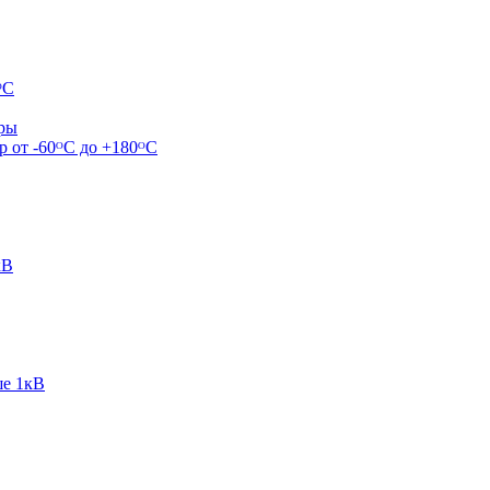
ᴼС
ары
р от -60ᴼC до +180ᴼС
кВ
ше 1кВ