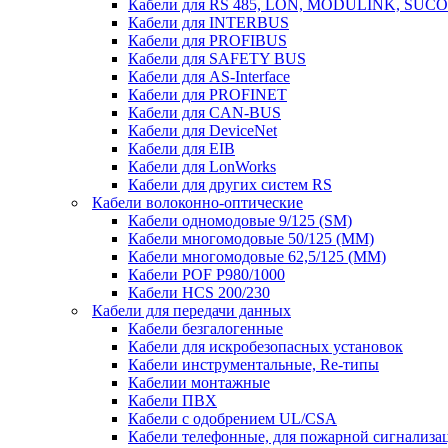
Кабели для RS 485, LON, MODULINK, SUCO
Кабели для INTERBUS
Кабели для PROFIBUS
Кабели для SAFETY BUS
Кабели для AS-Interface
Кабели для PROFINET
Кабели для CAN-BUS
Кабели для DeviceNet
Кабели для EIB
Кабели для LonWorks
Кабели для других систем RS
Кабели волоконно-оптические
Кабели одномодовые 9/125 (SM)
Кабели многомодовые 50/125 (ММ)
Кабели многомодовые 62,5/125 (ММ)
Кабели POF P980/1000
Кабели HCS 200/230
Кабели для передачи данных
Кабели безгалогенные
Кабели для искробезопасных установок
Кабели инструментальные, Re-типы
Кабелии монтажные
Кабели ПВХ
Кабели с одобрением UL/CSA
Кабели телефонные, для пожарной сигнализа