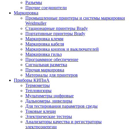
Разъемы
Прочие соединители
Маркировка
Промышленные принтеры и системы маркировки
Weidmuller
Стационарные принтеры Brady
Портативные принтеры Brady
Маркировка клемм
Маркировка кабеля
Маркировка кнопок и выключателей
Маркировка гильз
Программное обеспечение
Сигнальная разметка
Прочая маркировка
Материалы для принтеров
Приборы КИПиА
Термометры
Тепловизоры
Мультиметры цифровые
Дальномеры, нивелиры
Для тестирования параметров среды
Токовые клещи
Электрические тестеры
Анализаторы качества и регистраторы
электроэнергии