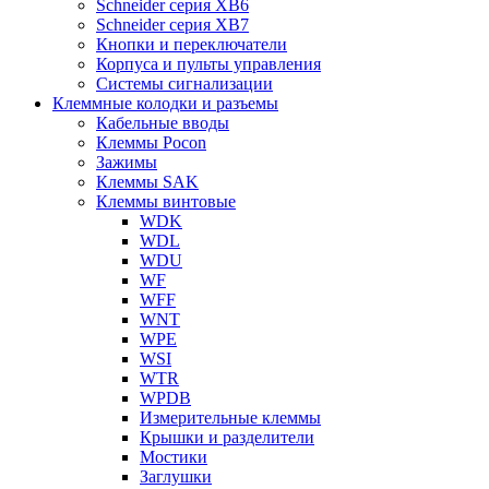
Schneider серия XB6
Schneider серия XB7
Кнопки и переключатели
Корпуса и пульты управления
Системы сигнализации
Клеммные колодки и разъемы
Кабельные вводы
Клеммы Pocon
Зажимы
Клеммы SAK
Клеммы винтовые
WDK
WDL
WDU
WF
WFF
WNT
WPE
WSI
WTR
WPDB
Измерительные клеммы
Крышки и разделители
Мостики
Заглушки