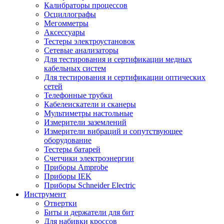
Калибраторы процессов
Осциллографы
Мегомметры
Аксессуары
Тестеры электроустановок
Сетевые анализаторы
Для тестирования и сертификации медных
кабельных систем
Для тестирования и сертификации оптических
сетей
Телефонные трубки
Кабелеискатели и сканеры
Мультиметры настольные
Измерители заземлений
Измерители вибраций и сопутствующее
оборудование
Тестеры батарей
Счетчики электроэнергии
Приборы Amprobe
Приборы IEK
Приборы Schneider Electric
Инструмент
Отвертки
Биты и держатели для бит
Для набивки кроссов