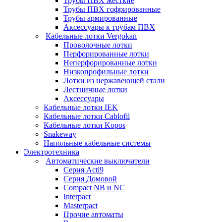
Трубы ПВХ жесткие
Трубы ПВХ гофрированные
Трубы армированные
Аксессуары к трубам ПВХ
Кабельные лотки Vergokan
Проволочные лотки
Перфорированные лотки
Неперфорированные лотки
Низкопрофильные лотки
Лотки из нержавеющей стали
Лестничные лотки
Аксессуары
Кабельные лотки IEK
Кабельные лотки Cablofil
Кабельные лотки Kopos
Snakeway
Напольные кабельные системы
Электротехника
Автоматические выключатели
Серия Acti9
Серия Домовой
Compact NB и NC
Interpact
Masterpact
Прочие автоматы