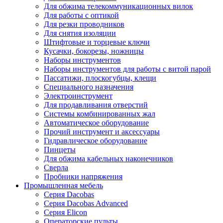
Для обжима телекоммуникационных вилок
Для работы с оптикой
Для резки проводников
Для снятия изоляции
Штифтовые и торцевые ключи
Кусачки, бокорезы, ножницы
Наборы инструментов
Наборы инструментов для работы с витой парой
Пассатижи, плоскогубцы, клещи
Специального назначения
Электроинструмент
Для продавливания отверстий
Системы комбинированных жал
Автоматическое оборудование
Прочий инструмент и аксессуары
Гидравлическое оборудование
Пинцеты
Для обжима кабельных наконечников
Сверла
Пробники напряжения
Промышленная мебель
Серия Dacobas
Серия Dacobas Advanced
Серия Elicon
Операторские пульты