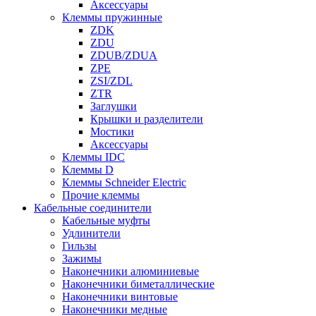
Аксессуары
Клеммы пружинные
ZDK
ZDU
ZDUB/ZDUA
ZPE
ZSI/ZDL
ZTR
Заглушки
Крышки и разделители
Мостики
Аксессуары
Клеммы IDC
Клеммы D
Клеммы Schneider Electric
Прочие клеммы
Кабельные соединители
Кабельные муфты
Удлинители
Гильзы
Зажимы
Наконечники алюминиевые
Наконечники биметаллические
Наконечники винтовые
Наконечники медные