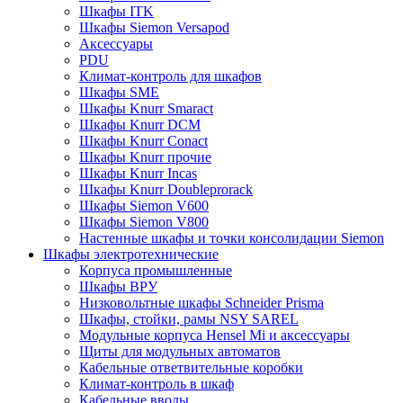
Шкафы ITK
Шкафы Siemon Versapod
Аксессуары
PDU
Климат-контроль для шкафов
Шкафы SME
Шкафы Knurr Smaract
Шкафы Knurr DCM
Шкафы Knurr Conact
Шкафы Knurr прочие
Шкафы Knurr Incas
Шкафы Knurr Doubleprorack
Шкафы Siemon V600
Шкафы Siemon V800
Настенные шкафы и точки консолидации Siemon
Шкафы электротехнические
Корпуса промышленные
Шкафы ВРУ
Низковольтные шкафы Schneider Prisma
Шкафы, стойки, рамы NSY SAREL
Модульные корпуса Hensel Mi и аксессуары
Щиты для модульных автоматов
Кабельные ответвительные коробки
Климат-контроль в шкаф
Кабельные вводы