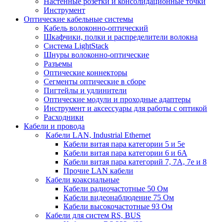
Настенные розетки и консолидационные точки
Инструмент
Оптические кабельные системы
Кабель волоконно-оптический
Шкафчики, полки и распределители волокна
Система LightStack
Шнуры волоконно-оптические
Разъемы
Оптические коннекторы
Сегменты оптические в сборе
Пигтейлы и удлинители
Оптические модули и проходные адаптеры
Инструмент и аксессуары для работы с оптикой
Расходники
Кабели и провода
Кабели LAN, Industrial Ethernet
Кабели витая пара категории 5 и 5е
Кабели витая пара категории 6 и 6A
Кабели витая пара категорий 7, 7А, 7е и 8
Прочие LAN кабели
Кабели коаксиальные
Кабели радиочастотные 50 Ом
Кабели видеонаблюдение 75 Ом
Кабели высокочастотные 93 Ом
Кабели для систем RS, BUS