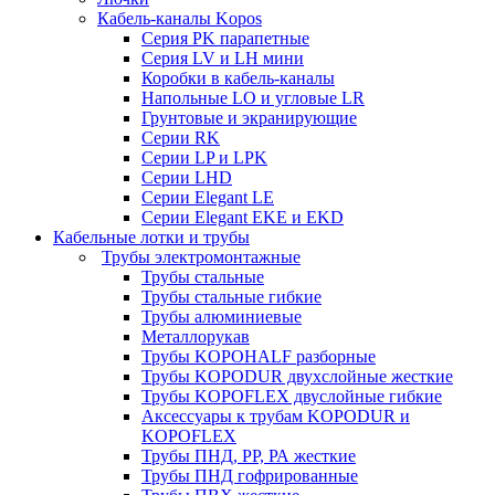
Кабель-каналы Kopos
Серия PK парапетные
Серия LV и LH мини
Коробки в кабель-каналы
Напольные LO и угловые LR
Грунтовые и экранирующие
Серии RK
Серии LP и LPK
Серии LHD
Серии Elegant LE
Серии Elegant EKE и EKD
Кабельные лотки и трубы
Трубы электромонтажные
Трубы стальные
Трубы стальные гибкие
Трубы алюминиевые
Металлорукав
Трубы KOPOHALF разборные
Трубы KOPODUR двухслойные жесткие
Трубы KOPOFLEX двуслойные гибкие
Аксессуары к трубам KOPODUR и
KOPOFLEX
Трубы ПНД, РР, РА жесткие
Трубы ПНД гофрированные