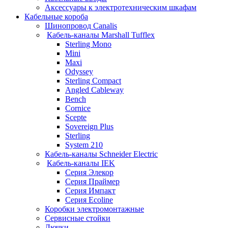
Аксессуары к электротехническим шкафам
Кабельные короба
Шинопровод Canalis
Кабель-каналы Marshall Tufflex
Sterling Mono
Mini
Maxi
Odyssey
Sterling Compact
Angled Cableway
Bench
Cornice
Scepte
Sovereign Plus
Sterling
System 210
Кабель-каналы Schneider Electric
Кабель-каналы IEK
Серия Элекор
Серия Праймер
Серия Импакт
Серия Ecoline
Коробки электромонтажные
Сервисные стойки
Лючки