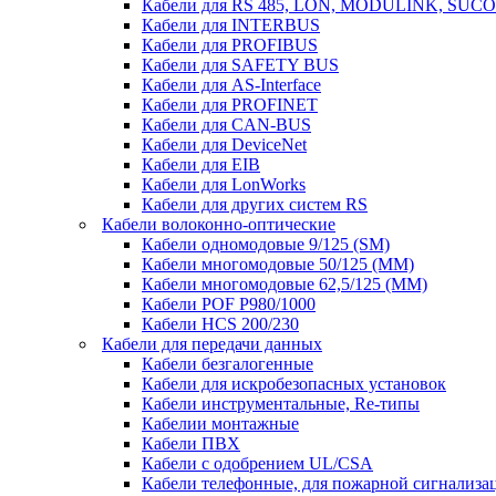
Кабели для RS 485, LON, MODULINK, SUCO
Кабели для INTERBUS
Кабели для PROFIBUS
Кабели для SAFETY BUS
Кабели для AS-Interface
Кабели для PROFINET
Кабели для CAN-BUS
Кабели для DeviceNet
Кабели для EIB
Кабели для LonWorks
Кабели для других систем RS
Кабели волоконно-оптические
Кабели одномодовые 9/125 (SM)
Кабели многомодовые 50/125 (ММ)
Кабели многомодовые 62,5/125 (ММ)
Кабели POF P980/1000
Кабели HCS 200/230
Кабели для передачи данных
Кабели безгалогенные
Кабели для искробезопасных установок
Кабели инструментальные, Re-типы
Кабелии монтажные
Кабели ПВХ
Кабели с одобрением UL/CSA
Кабели телефонные, для пожарной сигнализа