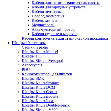
Кабели для фотогальванических систем
Кабели для зарядных устройств
Кабели ленточные
Провод заземления
Кабель зажигания
Медиакабели
Аккумуляторный провод
Кабели судовые и морские
Кабели контрольные для стационарной прокладки
Шкафы 19'' телеком
Стойки и рамы
Шкафы Knurr Miracel
Шкафы ITK
Шкафы Siemon Versapod
Аксессуары
PDU
Климат-контроль для шкафов
Шкафы SME
Шкафы Knurr Smaract
Шкафы Knurr DCM
Шкафы Knurr Conact
Шкафы Knurr прочие
Шкафы Knurr Incas
Шкафы Knurr Doubleprorack
Шкафы Siemon V600