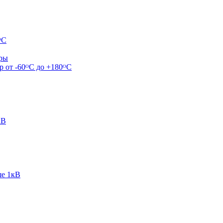
ᴼС
ары
р от -60ᴼC до +180ᴼС
кВ
ше 1кВ