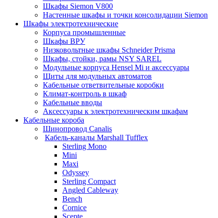
Шкафы Siemon V800
Настенные шкафы и точки консолидации Siemon
Шкафы электротехнические
Корпуса промышленные
Шкафы ВРУ
Низковольтные шкафы Schneider Prisma
Шкафы, стойки, рамы NSY SAREL
Модульные корпуса Hensel Mi и аксессуары
Щиты для модульных автоматов
Кабельные ответвительные коробки
Климат-контроль в шкаф
Кабельные вводы
Аксессуары к электротехническим шкафам
Кабельные короба
Шинопровод Canalis
Кабель-каналы Marshall Tufflex
Sterling Mono
Mini
Maxi
Odyssey
Sterling Compact
Angled Cableway
Bench
Cornice
Scepte