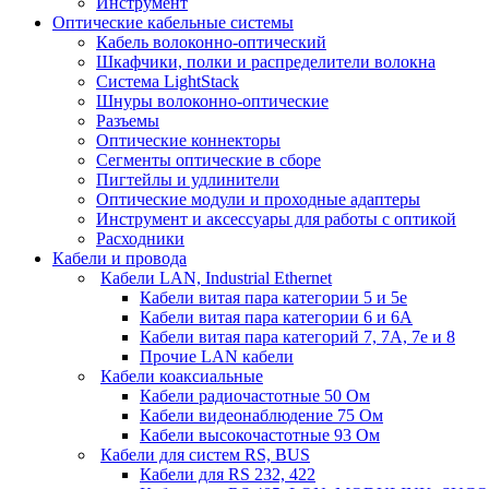
Инструмент
Оптические кабельные системы
Кабель волоконно-оптический
Шкафчики, полки и распределители волокна
Система LightStack
Шнуры волоконно-оптические
Разъемы
Оптические коннекторы
Сегменты оптические в сборе
Пигтейлы и удлинители
Оптические модули и проходные адаптеры
Инструмент и аксессуары для работы с оптикой
Расходники
Кабели и провода
Кабели LAN, Industrial Ethernet
Кабели витая пара категории 5 и 5е
Кабели витая пара категории 6 и 6A
Кабели витая пара категорий 7, 7А, 7е и 8
Прочие LAN кабели
Кабели коаксиальные
Кабели радиочастотные 50 Ом
Кабели видеонаблюдение 75 Ом
Кабели высокочастотные 93 Ом
Кабели для систем RS, BUS
Кабели для RS 232, 422