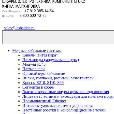
ШКАФЫ, ЭЛЕКТРОТЕХНИКА, КОМПОНЕНТЫ СКС
КИП
и
А, МАРКИРОВКА
+7 812 385-14-64
Санкт-Петербург:
8 800 600-72-75
По России:
sales@icsbaltica.ru
Медные кабельные системы
Кабель "витая пара"
Патч-корды (модульные шнуры)
Модули RJ45
Патч-панели
Органайзеры кабельные
Вилки, колпачки, разъемы, разветвители
Кроссы S210, S110, S66
Сегменты в сборе
Высокоскоростные шнуры прямого подключения
Лицевые пластины и аксессуары для монтажа моду
Промышленный Ethernet
Интеллектуальные системы управления
Настенные розетки и консолидационные точки