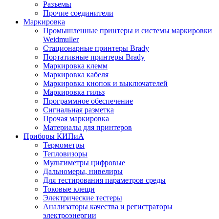
Разъемы
Прочие соединители
Маркировка
Промышленные принтеры и системы маркировки
Weidmuller
Стационарные принтеры Brady
Портативные принтеры Brady
Маркировка клемм
Маркировка кабеля
Маркировка кнопок и выключателей
Маркировка гильз
Программное обеспечение
Сигнальная разметка
Прочая маркировка
Материалы для принтеров
Приборы КИПиА
Термометры
Тепловизоры
Мультиметры цифровые
Дальномеры, нивелиры
Для тестирования параметров среды
Токовые клещи
Электрические тестеры
Анализаторы качества и регистраторы
электроэнергии