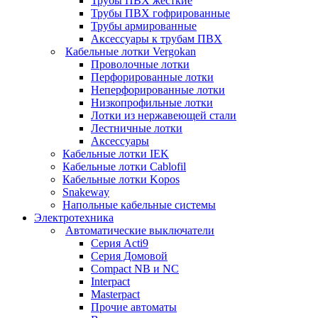
Трубы ПВХ жесткие
Трубы ПВХ гофрированные
Трубы армированные
Аксессуары к трубам ПВХ
Кабельные лотки Vergokan
Проволочные лотки
Перфорированные лотки
Неперфорированные лотки
Низкопрофильные лотки
Лотки из нержавеющей стали
Лестничные лотки
Аксессуары
Кабельные лотки IEK
Кабельные лотки Cablofil
Кабельные лотки Kopos
Snakeway
Напольные кабельные системы
Электротехника
Автоматические выключатели
Серия Acti9
Серия Домовой
Compact NB и NC
Interpact
Masterpact
Прочие автоматы