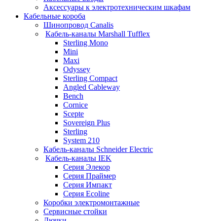
Аксессуары к электротехническим шкафам
Кабельные короба
Шинопровод Canalis
Кабель-каналы Marshall Tufflex
Sterling Mono
Mini
Maxi
Odyssey
Sterling Compact
Angled Cableway
Bench
Cornice
Scepte
Sovereign Plus
Sterling
System 210
Кабель-каналы Schneider Electric
Кабель-каналы IEK
Серия Элекор
Серия Праймер
Серия Импакт
Серия Ecoline
Коробки электромонтажные
Сервисные стойки
Лючки