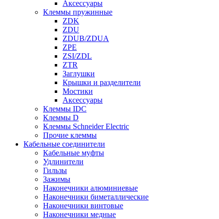
Аксессуары
Клеммы пружинные
ZDK
ZDU
ZDUB/ZDUA
ZPE
ZSI/ZDL
ZTR
Заглушки
Крышки и разделители
Мостики
Аксессуары
Клеммы IDC
Клеммы D
Клеммы Schneider Electric
Прочие клеммы
Кабельные соединители
Кабельные муфты
Удлинители
Гильзы
Зажимы
Наконечники алюминиевые
Наконечники биметаллические
Наконечники винтовые
Наконечники медные