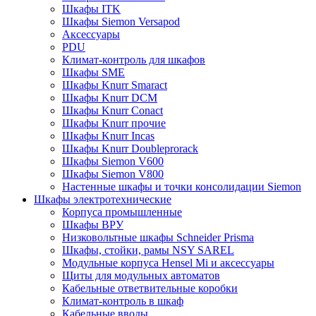
Шкафы ITK
Шкафы Siemon Versapod
Аксессуары
PDU
Климат-контроль для шкафов
Шкафы SME
Шкафы Knurr Smaract
Шкафы Knurr DCM
Шкафы Knurr Conact
Шкафы Knurr прочие
Шкафы Knurr Incas
Шкафы Knurr Doubleprorack
Шкафы Siemon V600
Шкафы Siemon V800
Настенные шкафы и точки консолидации Siemon
Шкафы электротехнические
Корпуса промышленные
Шкафы ВРУ
Низковольтные шкафы Schneider Prisma
Шкафы, стойки, рамы NSY SAREL
Модульные корпуса Hensel Mi и аксессуары
Щиты для модульных автоматов
Кабельные ответвительные коробки
Климат-контроль в шкаф
Кабельные вводы