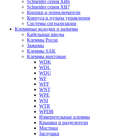
Schneider серия XB6
Schneider серия XB7
Кнопки и переключатели
Корпуса и пульты управления
Системы сигнализации
Клеммные колодки и разъемы
Кабельные вводы
Клеммы Pocon
Зажимы
Клеммы SAK
Клеммы винтовые
WDK
WDL
WDU
WF
WFF
WNT
WPE
WSI
WTR
WPDB
Измерительные клеммы
Крышки и разделители
Мостики
Заглушки