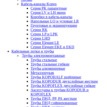
Кабель-каналы Kopos
Серия PK парапетные
Серия LV и LH мини
Коробки в кабель-каналы
Напольные LO и угловые LR
Грунтовые и экранирующие
Серии RK
Серии LP и LPK
Серии LHD
Серии Elegant LE
Серии Elegant EKE и EKD
Кабельные лотки и трубы
Трубы электромонтажные
Трубы стальные
Трубы стальные гибкие
Трубы алюминиевые
Металлорукав
Трубы KOPOHALF разборные
Трубы KOPODUR двухслойные жесткие
Трубы KOPOFLEX двуслойные гибкие
Аксессуары к трубам KOPODUR и
KOPOFLEX
Трубы ПНД, РР, РА жесткие
Трубы ПНД гофрированные