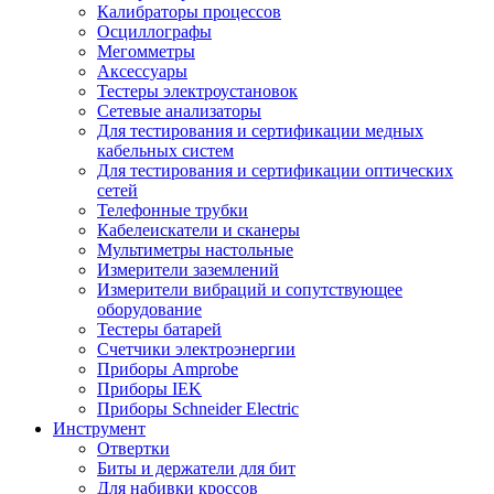
Калибраторы процессов
Осциллографы
Мегомметры
Аксессуары
Тестеры электроустановок
Сетевые анализаторы
Для тестирования и сертификации медных
кабельных систем
Для тестирования и сертификации оптических
сетей
Телефонные трубки
Кабелеискатели и сканеры
Мультиметры настольные
Измерители заземлений
Измерители вибраций и сопутствующее
оборудование
Тестеры батарей
Счетчики электроэнергии
Приборы Amprobe
Приборы IEK
Приборы Schneider Electric
Инструмент
Отвертки
Биты и держатели для бит
Для набивки кроссов