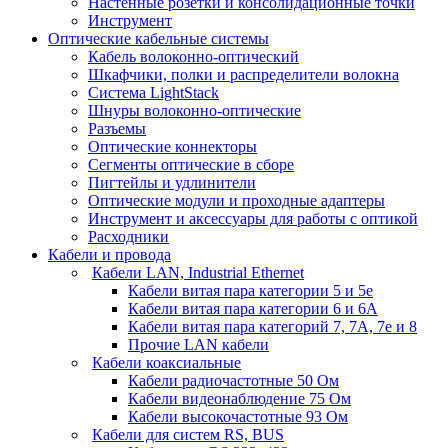
Настенные розетки и консолидационные точки
Инструмент
Оптические кабельные системы
Кабель волоконно-оптический
Шкафчики, полки и распределители волокна
Система LightStack
Шнуры волоконно-оптические
Разъемы
Оптические коннекторы
Сегменты оптические в сборе
Пигтейлы и удлинители
Оптические модули и проходные адаптеры
Инструмент и аксессуары для работы с оптикой
Расходники
Кабели и провода
Кабели LAN, Industrial Ethernet
Кабели витая пара категории 5 и 5е
Кабели витая пара категории 6 и 6A
Кабели витая пара категорий 7, 7А, 7е и 8
Прочие LAN кабели
Кабели коаксиальные
Кабели радиочастотные 50 Ом
Кабели видеонаблюдение 75 Ом
Кабели высокочастотные 93 Ом
Кабели для систем RS, BUS