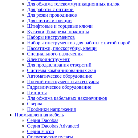
Для обжима телекоммуникационных вилок
Для работы с оптикой
Для резки проводников
Для снятия изоляции
Штифтовые и торцевые ключи
Кусачки, бокорезы, ножницы
Наборы инструментов
Наборы инструментов для работы с витой парой
Пассатижи, плоскогубцы, клещи
Специального назначения
Электроинструмент
Для продавливания отверстий
Системы комбинированных жал
Автоматическое оборудование
Прочий инструмент и аксессуары
Гидравлическое оборудование
Пинцеты
Для обжима кабельных наконечников
Сверла
Пробники напряжения
Промышленная мебель
Серия Dacobas
Серия Dacobas Advanced
Серия Elicon
Операторские пульты