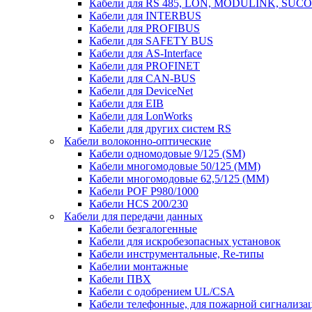
Кабели для RS 485, LON, MODULINK, SUCO
Кабели для INTERBUS
Кабели для PROFIBUS
Кабели для SAFETY BUS
Кабели для AS-Interface
Кабели для PROFINET
Кабели для CAN-BUS
Кабели для DeviceNet
Кабели для EIB
Кабели для LonWorks
Кабели для других систем RS
Кабели волоконно-оптические
Кабели одномодовые 9/125 (SM)
Кабели многомодовые 50/125 (ММ)
Кабели многомодовые 62,5/125 (ММ)
Кабели POF P980/1000
Кабели HCS 200/230
Кабели для передачи данных
Кабели безгалогенные
Кабели для искробезопасных установок
Кабели инструментальные, Re-типы
Кабелии монтажные
Кабели ПВХ
Кабели с одобрением UL/CSA
Кабели телефонные, для пожарной сигнализа