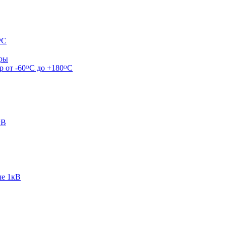
ᴼС
ары
р от -60ᴼC до +180ᴼС
кВ
ше 1кВ