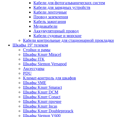
Кабели для фотогальванических систем
Кабели для зарядных устройств
Кабели ленточные
Провод заземления
Кабель зажигания
Медиакабели
Аккумуляторный провод
Кабели судовые и морские
Кабели контрольные для стационарной прокладки
Шкафы 19'' телеком
Стойки и рамы
Шкафы Knurr Miracel
Шкафы ITK
Шкафы Siemon Versapod
Аксессуары
PDU
Климат-контроль для шкафов
Шкафы SME
Шкафы Knurr Smaract
Шкафы Knurr DCM
Шкафы Knurr Conact
Шкафы Knurr прочие
Шкафы Knurr Incas
Шкафы Knurr Doubleprorack
Шкафы Siemon V600