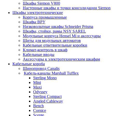
Шкафы Siemon V800
Настенные шкафы и точки консолидации Siemon
Шкафы электротехнические
Корпуса промышленные
Шкафы ВРУ
Низковольтные шкафы Schneider Prisma
Шкафы, стойки, рамы NSY SAREL
Модульные корпуса Hensel Mi и аксессуары
Щиты для модульных автоматов
Кабельные ответвительные коробки
Климат-контроль в шкаф
Кабельные вводы
Аксессуары к электротехническим шкафам
Кабельные короба
Шинопровод Canalis
Кабель-каналы Marshall Tufflex
Sterling Mono
Mini
Maxi
Odyssey
Sterling Compact
Angled Cableway
Bench
Cornice
Scepte