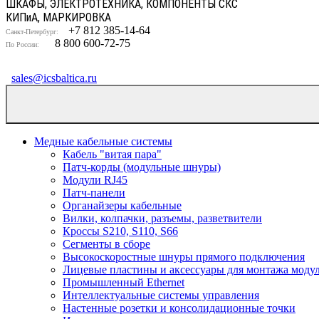
ШКАФЫ, ЭЛЕКТРОТЕХНИКА, КОМПОНЕНТЫ СКС
КИП
и
А, МАРКИРОВКА
+7 812 385-14-64
Санкт-Петербург:
8 800 600-72-75
По России:
sales@icsbaltica.ru
Медные кабельные системы
Кабель "витая пара"
Патч-корды (модульные шнуры)
Модули RJ45
Патч-панели
Органайзеры кабельные
Вилки, колпачки, разъемы, разветвители
Кроссы S210, S110, S66
Сегменты в сборе
Высокоскоростные шнуры прямого подключения
Лицевые пластины и аксессуары для монтажа моду
Промышленный Ethernet
Интеллектуальные системы управления
Настенные розетки и консолидационные точки