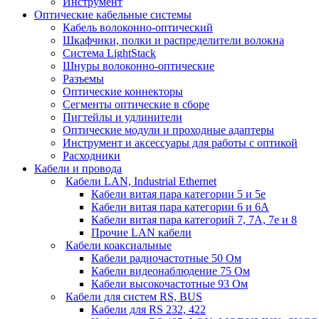
Инструмент
Оптические кабельные системы
Кабель волоконно-оптический
Шкафчики, полки и распределители волокна
Система LightStack
Шнуры волоконно-оптические
Разъемы
Оптические коннекторы
Сегменты оптические в сборе
Пигтейлы и удлинители
Оптические модули и проходные адаптеры
Инструмент и аксессуары для работы с оптикой
Расходники
Кабели и провода
Кабели LAN, Industrial Ethernet
Кабели витая пара категории 5 и 5е
Кабели витая пара категории 6 и 6A
Кабели витая пара категорий 7, 7А, 7е и 8
Прочие LAN кабели
Кабели коаксиальные
Кабели радиочастотные 50 Ом
Кабели видеонаблюдение 75 Ом
Кабели высокочастотные 93 Ом
Кабели для систем RS, BUS
Кабели для RS 232, 422