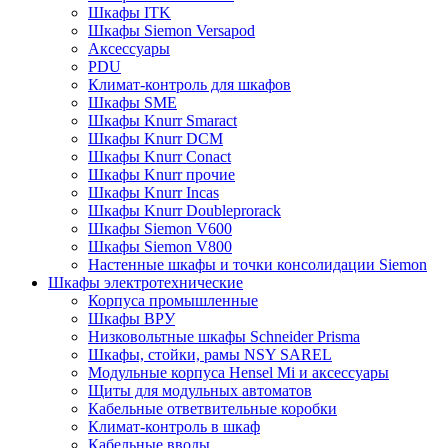
Шкафы ITK
Шкафы Siemon Versapod
Аксессуары
PDU
Климат-контроль для шкафов
Шкафы SME
Шкафы Knurr Smaract
Шкафы Knurr DCM
Шкафы Knurr Conact
Шкафы Knurr прочие
Шкафы Knurr Incas
Шкафы Knurr Doubleprorack
Шкафы Siemon V600
Шкафы Siemon V800
Настенные шкафы и точки консолидации Siemon
Шкафы электротехнические
Корпуса промышленные
Шкафы ВРУ
Низковольтные шкафы Schneider Prisma
Шкафы, стойки, рамы NSY SAREL
Модульные корпуса Hensel Mi и аксессуары
Щиты для модульных автоматов
Кабельные ответвительные коробки
Климат-контроль в шкаф
Кабельные вводы