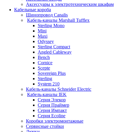
Аксессуары к электротехническим шкафам
Кабельные короба
Шинопровод Canalis
Кабель-каналы Marshall Tufflex
Sterling Mono
Mini
Maxi
Odyssey
Sterling Compact
Angled Cableway
Bench
Cornice
Scepte
Sovereign Plus
Sterling
System 210
Кабель-каналы Schneider Electric
Кабель-каналы IEK
Серия Элекор
Серия Праймер
Серия Импакт
Серия Ecoline
Коробки электромонтажные
Сервисные стойки
Лючки