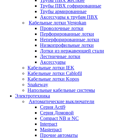
Трубы ПВХ жесткие
Трубы ПВХ гофрированные
Трубы армированные
Аксессуары к трубам ПВХ
Кабельные лотки Vergokan
Проволочные лотки
Перфорированные лотки
Неперфорированные лотки
Низкопрофильные лотки
Лотки из нержавеющей стали
Лестничные лотки
Аксессуары
Кабельные лотки IEK
Кабельные лотки Cablofil
Кабельные лотки Kopos
Snakeway
Напольные кабельные системы
Электротехника
Автоматические выключатели
Серия Acti9
Серия Домовой
Compact NB и NC
Interpact
Masterpact
Прочие автоматы