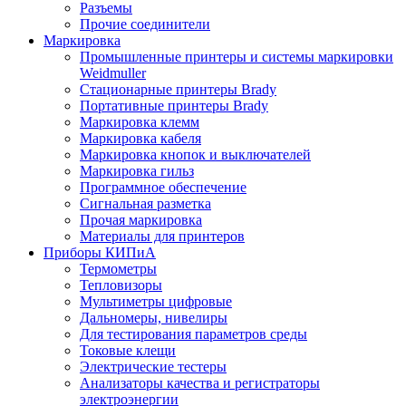
Разъемы
Прочие соединители
Маркировка
Промышленные принтеры и системы маркировки
Weidmuller
Стационарные принтеры Brady
Портативные принтеры Brady
Маркировка клемм
Маркировка кабеля
Маркировка кнопок и выключателей
Маркировка гильз
Программное обеспечение
Сигнальная разметка
Прочая маркировка
Материалы для принтеров
Приборы КИПиА
Термометры
Тепловизоры
Мультиметры цифровые
Дальномеры, нивелиры
Для тестирования параметров среды
Токовые клещи
Электрические тестеры
Анализаторы качества и регистраторы
электроэнергии