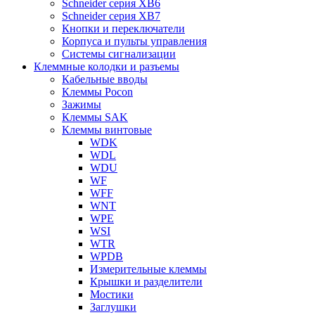
Schneider серия XB6
Schneider серия XB7
Кнопки и переключатели
Корпуса и пульты управления
Системы сигнализации
Клеммные колодки и разъемы
Кабельные вводы
Клеммы Pocon
Зажимы
Клеммы SAK
Клеммы винтовые
WDK
WDL
WDU
WF
WFF
WNT
WPE
WSI
WTR
WPDB
Измерительные клеммы
Крышки и разделители
Мостики
Заглушки