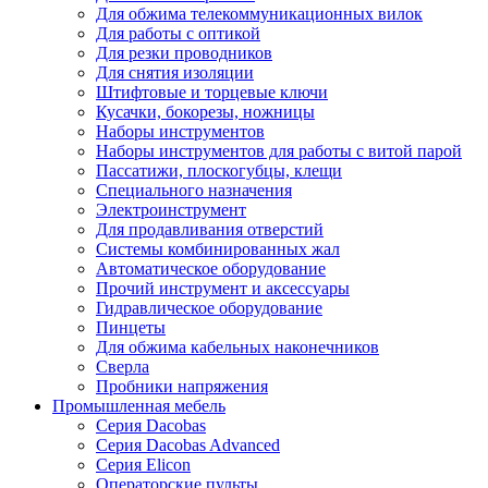
Для обжима телекоммуникационных вилок
Для работы с оптикой
Для резки проводников
Для снятия изоляции
Штифтовые и торцевые ключи
Кусачки, бокорезы, ножницы
Наборы инструментов
Наборы инструментов для работы с витой парой
Пассатижи, плоскогубцы, клещи
Специального назначения
Электроинструмент
Для продавливания отверстий
Системы комбинированных жал
Автоматическое оборудование
Прочий инструмент и аксессуары
Гидравлическое оборудование
Пинцеты
Для обжима кабельных наконечников
Сверла
Пробники напряжения
Промышленная мебель
Серия Dacobas
Серия Dacobas Advanced
Серия Elicon
Операторские пульты