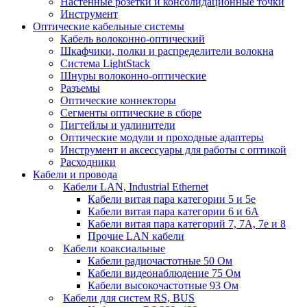
Настенные розетки и консолидационные точки
Инструмент
Оптические кабельные системы
Кабель волоконно-оптический
Шкафчики, полки и распределители волокна
Система LightStack
Шнуры волоконно-оптические
Разъемы
Оптические коннекторы
Сегменты оптические в сборе
Пигтейлы и удлинители
Оптические модули и проходные адаптеры
Инструмент и аксессуары для работы с оптикой
Расходники
Кабели и провода
Кабели LAN, Industrial Ethernet
Кабели витая пара категории 5 и 5е
Кабели витая пара категории 6 и 6A
Кабели витая пара категорий 7, 7А, 7е и 8
Прочие LAN кабели
Кабели коаксиальные
Кабели радиочастотные 50 Ом
Кабели видеонаблюдение 75 Ом
Кабели высокочастотные 93 Ом
Кабели для систем RS, BUS