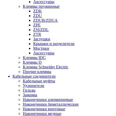
Аксессуары
Клеммы пружинные
ZDK
ZDU
ZDUB/ZDUA
ZPE
ZSI/ZDL
ZTR
Заглушки
Крышки и разделители
Мостики
Аксессуары
Клеммы IDC
Клеммы D
Клеммы Schneider Electric
Прочие клеммы
Кабельные соединители
Кабельные муфты
Удлинители
Гильзы
Зажимы
Наконечники алюминиевые
Наконечники биметаллические
Наконечники винтовые
Наконечники медные