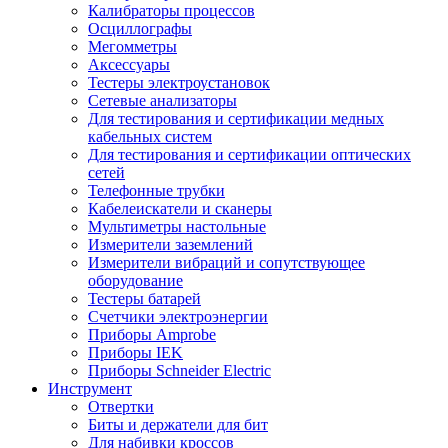
Калибраторы процессов
Осциллографы
Мегомметры
Аксессуары
Тестеры электроустановок
Сетевые анализаторы
Для тестирования и сертификации медных
кабельных систем
Для тестирования и сертификации оптических
сетей
Телефонные трубки
Кабелеискатели и сканеры
Мультиметры настольные
Измерители заземлений
Измерители вибраций и сопутствующее
оборудование
Тестеры батарей
Счетчики электроэнергии
Приборы Amprobe
Приборы IEK
Приборы Schneider Electric
Инструмент
Отвертки
Биты и держатели для бит
Для набивки кроссов