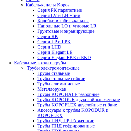
Кабель-каналы Kopos
Серия PK парапетные
Серия LV и LH мини
Коробки в кабель-каналы
Напольные LO и угловые LR
Грунтовые и экранирующие
Серии RK
Серии LP и LPK
Серии LHD
Серии Elegant LE
Серии Elegant EKE и EKD
Кабельные лотки и трубы
Трубы электромонтажные
Трубы стальные
Трубы стальные гибкие
Трубы алюминиевые
Металлорукав
Трубы KOPOHALF разборные
Трубы KOPODUR двухслойные жесткие
Трубы KOPOFLEX двуслойные гибкие
Аксессуары к трубам KOPODUR и
KOPOFLEX
Трубы ПНД, РР, РА жесткие
Трубы ПНД гофрированные