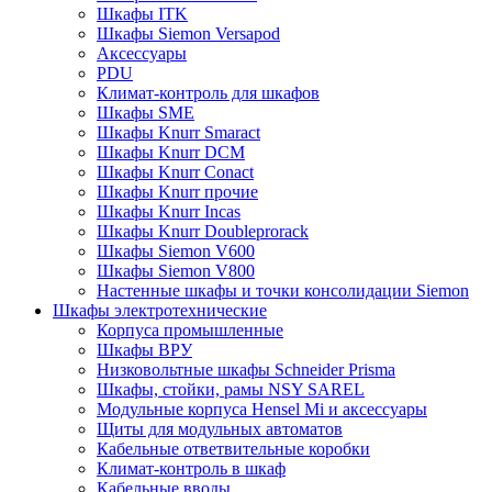
Шкафы ITK
Шкафы Siemon Versapod
Аксессуары
PDU
Климат-контроль для шкафов
Шкафы SME
Шкафы Knurr Smaract
Шкафы Knurr DCM
Шкафы Knurr Conact
Шкафы Knurr прочие
Шкафы Knurr Incas
Шкафы Knurr Doubleprorack
Шкафы Siemon V600
Шкафы Siemon V800
Настенные шкафы и точки консолидации Siemon
Шкафы электротехнические
Корпуса промышленные
Шкафы ВРУ
Низковольтные шкафы Schneider Prisma
Шкафы, стойки, рамы NSY SAREL
Модульные корпуса Hensel Mi и аксессуары
Щиты для модульных автоматов
Кабельные ответвительные коробки
Климат-контроль в шкаф
Кабельные вводы