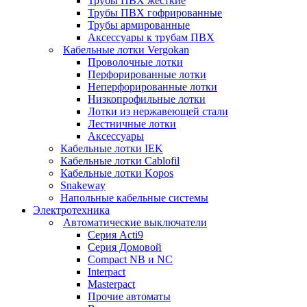
Трубы ПВХ жесткие
Трубы ПВХ гофрированные
Трубы армированные
Аксессуары к трубам ПВХ
Кабельные лотки Vergokan
Проволочные лотки
Перфорированные лотки
Неперфорированные лотки
Низкопрофильные лотки
Лотки из нержавеющей стали
Лестничные лотки
Аксессуары
Кабельные лотки IEK
Кабельные лотки Cablofil
Кабельные лотки Kopos
Snakeway
Напольные кабельные системы
Электротехника
Автоматические выключатели
Серия Acti9
Серия Домовой
Compact NB и NC
Interpact
Masterpact
Прочие автоматы