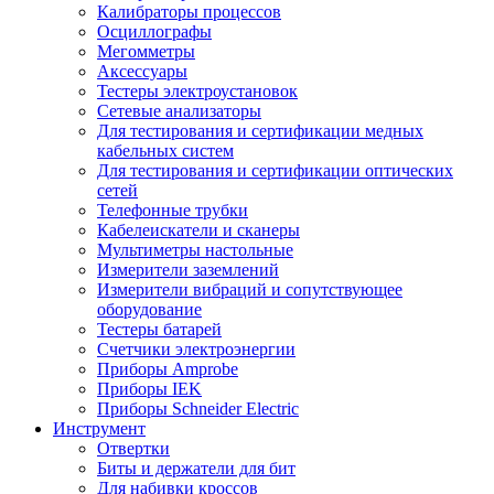
Калибраторы процессов
Осциллографы
Мегомметры
Аксессуары
Тестеры электроустановок
Сетевые анализаторы
Для тестирования и сертификации медных
кабельных систем
Для тестирования и сертификации оптических
сетей
Телефонные трубки
Кабелеискатели и сканеры
Мультиметры настольные
Измерители заземлений
Измерители вибраций и сопутствующее
оборудование
Тестеры батарей
Счетчики электроэнергии
Приборы Amprobe
Приборы IEK
Приборы Schneider Electric
Инструмент
Отвертки
Биты и держатели для бит
Для набивки кроссов