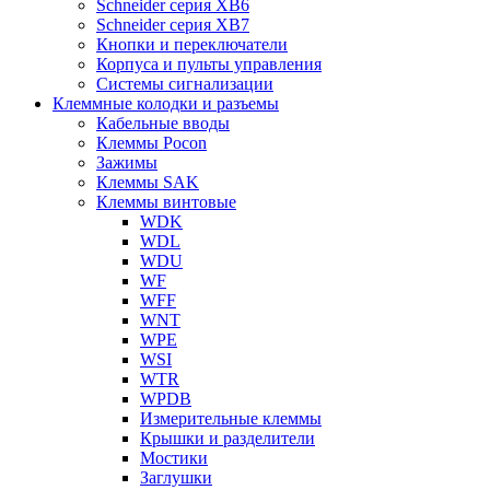
Schneider серия XB6
Schneider серия XB7
Кнопки и переключатели
Корпуса и пульты управления
Системы сигнализации
Клеммные колодки и разъемы
Кабельные вводы
Клеммы Pocon
Зажимы
Клеммы SAK
Клеммы винтовые
WDK
WDL
WDU
WF
WFF
WNT
WPE
WSI
WTR
WPDB
Измерительные клеммы
Крышки и разделители
Мостики
Заглушки