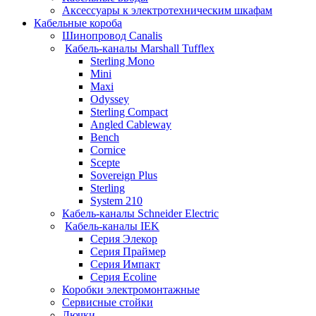
Аксессуары к электротехническим шкафам
Кабельные короба
Шинопровод Canalis
Кабель-каналы Marshall Tufflex
Sterling Mono
Mini
Maxi
Odyssey
Sterling Compact
Angled Cableway
Bench
Cornice
Scepte
Sovereign Plus
Sterling
System 210
Кабель-каналы Schneider Electric
Кабель-каналы IEK
Серия Элекор
Серия Праймер
Серия Импакт
Серия Ecoline
Коробки электромонтажные
Сервисные стойки
Лючки