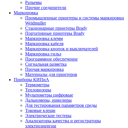
Разъемы
Прочие соединители
Маркировка
Промышленные принтеры и системы маркировки
Weidmuller
Стационарные принтеры Brady
Портативные принтеры Brady
Маркировка клемм
Маркировка кабеля
Маркировка кнопок и выключателей
Маркировка гильз
Программное обеспечение
Сигнальная разметка
Прочая маркировка
Материалы для принтеров
Приборы КИПиА
Термометры
Тепловизоры
Мультиметры цифровые
Дальномеры, нивелиры
Для тестирования параметров среды
Токовые клещи
Электрические тестеры
Анализаторы качества и регистраторы
электроэнергии