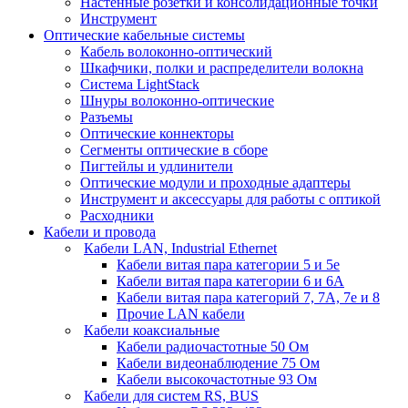
Настенные розетки и консолидационные точки
Инструмент
Оптические кабельные системы
Кабель волоконно-оптический
Шкафчики, полки и распределители волокна
Система LightStack
Шнуры волоконно-оптические
Разъемы
Оптические коннекторы
Сегменты оптические в сборе
Пигтейлы и удлинители
Оптические модули и проходные адаптеры
Инструмент и аксессуары для работы с оптикой
Расходники
Кабели и провода
Кабели LAN, Industrial Ethernet
Кабели витая пара категории 5 и 5е
Кабели витая пара категории 6 и 6A
Кабели витая пара категорий 7, 7А, 7е и 8
Прочие LAN кабели
Кабели коаксиальные
Кабели радиочастотные 50 Ом
Кабели видеонаблюдение 75 Ом
Кабели высокочастотные 93 Ом
Кабели для систем RS, BUS