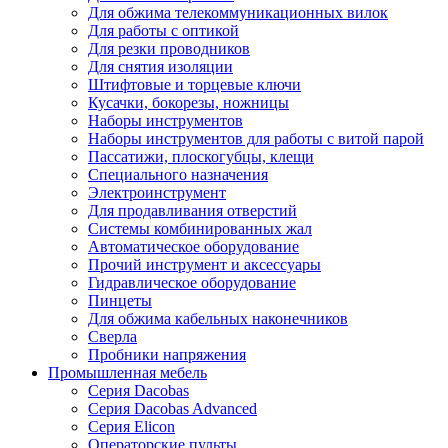
Для обжима телекоммуникационных вилок
Для работы с оптикой
Для резки проводников
Для снятия изоляции
Штифтовые и торцевые ключи
Кусачки, бокорезы, ножницы
Наборы инструментов
Наборы инструментов для работы с витой парой
Пассатижи, плоскогубцы, клещи
Специального назначения
Электроинструмент
Для продавливания отверстий
Системы комбинированных жал
Автоматическое оборудование
Прочий инструмент и аксессуары
Гидравлическое оборудование
Пинцеты
Для обжима кабельных наконечников
Сверла
Пробники напряжения
Промышленная мебель
Серия Dacobas
Серия Dacobas Advanced
Серия Elicon
Операторские пульты