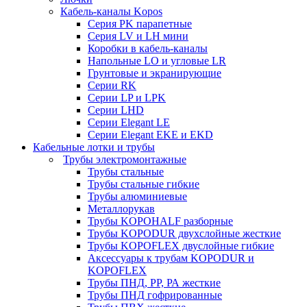
Кабель-каналы Kopos
Серия PK парапетные
Серия LV и LH мини
Коробки в кабель-каналы
Напольные LO и угловые LR
Грунтовые и экранирующие
Серии RK
Серии LP и LPK
Серии LHD
Серии Elegant LE
Серии Elegant EKE и EKD
Кабельные лотки и трубы
Трубы электромонтажные
Трубы стальные
Трубы стальные гибкие
Трубы алюминиевые
Металлорукав
Трубы KOPOHALF разборные
Трубы KOPODUR двухслойные жесткие
Трубы KOPOFLEX двуслойные гибкие
Аксессуары к трубам KOPODUR и
KOPOFLEX
Трубы ПНД, РР, РА жесткие
Трубы ПНД гофрированные