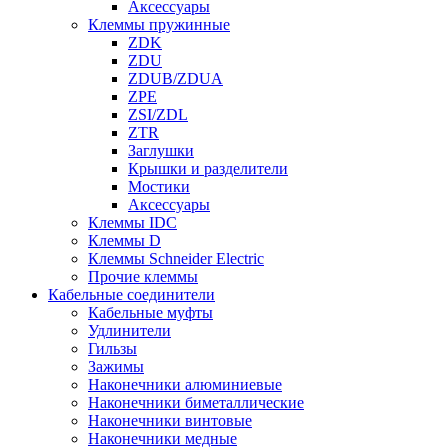
Аксессуары
Клеммы пружинные
ZDK
ZDU
ZDUB/ZDUA
ZPE
ZSI/ZDL
ZTR
Заглушки
Крышки и разделители
Мостики
Аксессуары
Клеммы IDC
Клеммы D
Клеммы Schneider Electric
Прочие клеммы
Кабельные соединители
Кабельные муфты
Удлинители
Гильзы
Зажимы
Наконечники алюминиевые
Наконечники биметаллические
Наконечники винтовые
Наконечники медные