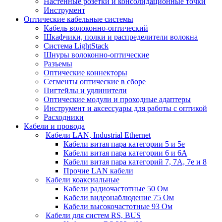
Настенные розетки и консолидационные точки
Инструмент
Оптические кабельные системы
Кабель волоконно-оптический
Шкафчики, полки и распределители волокна
Система LightStack
Шнуры волоконно-оптические
Разъемы
Оптические коннекторы
Сегменты оптические в сборе
Пигтейлы и удлинители
Оптические модули и проходные адаптеры
Инструмент и аксессуары для работы с оптикой
Расходники
Кабели и провода
Кабели LAN, Industrial Ethernet
Кабели витая пара категории 5 и 5е
Кабели витая пара категории 6 и 6A
Кабели витая пара категорий 7, 7А, 7е и 8
Прочие LAN кабели
Кабели коаксиальные
Кабели радиочастотные 50 Ом
Кабели видеонаблюдение 75 Ом
Кабели высокочастотные 93 Ом
Кабели для систем RS, BUS