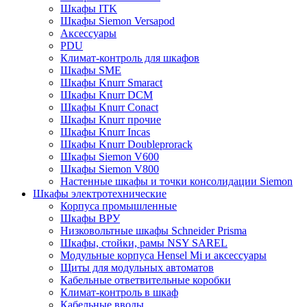
Шкафы ITK
Шкафы Siemon Versapod
Аксессуары
PDU
Климат-контроль для шкафов
Шкафы SME
Шкафы Knurr Smaract
Шкафы Knurr DCM
Шкафы Knurr Conact
Шкафы Knurr прочие
Шкафы Knurr Incas
Шкафы Knurr Doubleprorack
Шкафы Siemon V600
Шкафы Siemon V800
Настенные шкафы и точки консолидации Siemon
Шкафы электротехнические
Корпуса промышленные
Шкафы ВРУ
Низковольтные шкафы Schneider Prisma
Шкафы, стойки, рамы NSY SAREL
Модульные корпуса Hensel Mi и аксессуары
Щиты для модульных автоматов
Кабельные ответвительные коробки
Климат-контроль в шкаф
Кабельные вводы