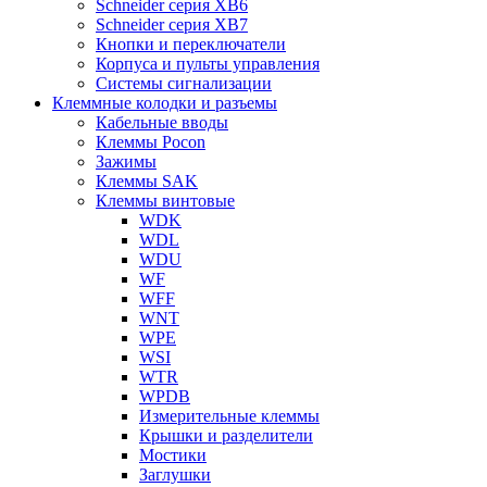
Schneider серия XB6
Schneider серия XB7
Кнопки и переключатели
Корпуса и пульты управления
Системы сигнализации
Клеммные колодки и разъемы
Кабельные вводы
Клеммы Pocon
Зажимы
Клеммы SAK
Клеммы винтовые
WDK
WDL
WDU
WF
WFF
WNT
WPE
WSI
WTR
WPDB
Измерительные клеммы
Крышки и разделители
Мостики
Заглушки