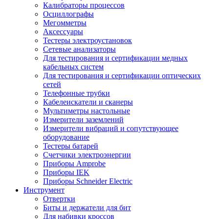
Калибраторы процессов
Осциллографы
Мегомметры
Аксессуары
Тестеры электроустановок
Сетевые анализаторы
Для тестирования и сертификации медных
кабельных систем
Для тестирования и сертификации оптических
сетей
Телефонные трубки
Кабелеискатели и сканеры
Мультиметры настольные
Измерители заземлений
Измерители вибраций и сопутствующее
оборудование
Тестеры батарей
Счетчики электроэнергии
Приборы Amprobe
Приборы IEK
Приборы Schneider Electric
Инструмент
Отвертки
Биты и держатели для бит
Для набивки кроссов