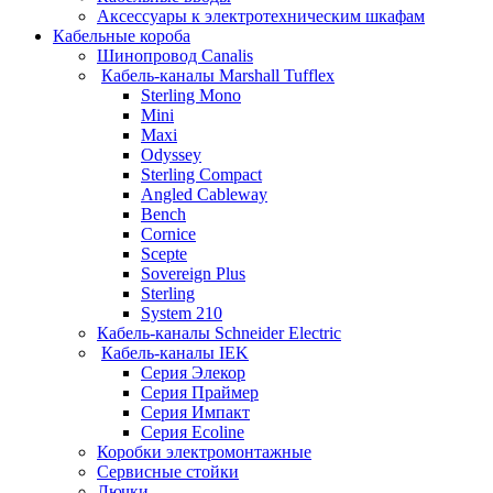
Аксессуары к электротехническим шкафам
Кабельные короба
Шинопровод Canalis
Кабель-каналы Marshall Tufflex
Sterling Mono
Mini
Maxi
Odyssey
Sterling Compact
Angled Cableway
Bench
Cornice
Scepte
Sovereign Plus
Sterling
System 210
Кабель-каналы Schneider Electric
Кабель-каналы IEK
Серия Элекор
Серия Праймер
Серия Импакт
Серия Ecoline
Коробки электромонтажные
Сервисные стойки
Лючки