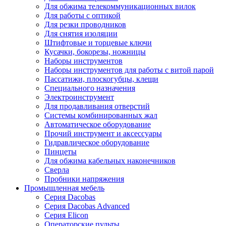
Для обжима телекоммуникационных вилок
Для работы с оптикой
Для резки проводников
Для снятия изоляции
Штифтовые и торцевые ключи
Кусачки, бокорезы, ножницы
Наборы инструментов
Наборы инструментов для работы с витой парой
Пассатижи, плоскогубцы, клещи
Специального назначения
Электроинструмент
Для продавливания отверстий
Системы комбинированных жал
Автоматическое оборудование
Прочий инструмент и аксессуары
Гидравлическое оборудование
Пинцеты
Для обжима кабельных наконечников
Сверла
Пробники напряжения
Промышленная мебель
Серия Dacobas
Серия Dacobas Advanced
Серия Elicon
Операторские пульты