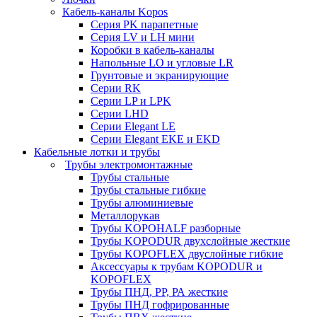
Кабель-каналы Kopos
Серия PK парапетные
Серия LV и LH мини
Коробки в кабель-каналы
Напольные LO и угловые LR
Грунтовые и экранирующие
Серии RK
Серии LP и LPK
Серии LHD
Серии Elegant LE
Серии Elegant EKE и EKD
Кабельные лотки и трубы
Трубы электромонтажные
Трубы стальные
Трубы стальные гибкие
Трубы алюминиевые
Металлорукав
Трубы KOPOHALF разборные
Трубы KOPODUR двухслойные жесткие
Трубы KOPOFLEX двуслойные гибкие
Аксессуары к трубам KOPODUR и
KOPOFLEX
Трубы ПНД, РР, РА жесткие
Трубы ПНД гофрированные