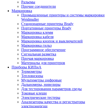
Разъемы
Прочие соединители
Маркировка
Промышленные принтеры и системы маркировки
Weidmuller
Стационарные принтеры Brady
Портативные принтеры Brady
Маркировка клемм
Маркировка кабеля
Маркировка кнопок и выключателей
Маркировка гильз
Программное обеспечение
Сигнальная разметка
Прочая маркировка
Материалы для принтеров
Приборы КИПиА
Термометры
Тепловизоры
Мультиметры цифровые
Дальномеры, нивелиры
Для тестирования параметров среды
Токовые клещи
Электрические тестеры
Анализаторы качества и регистраторы
электроэнергии