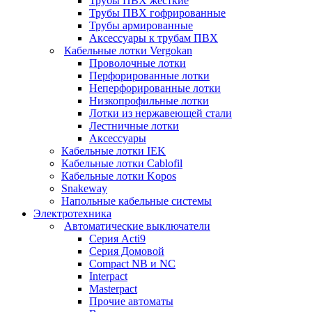
Трубы ПВХ жесткие
Трубы ПВХ гофрированные
Трубы армированные
Аксессуары к трубам ПВХ
Кабельные лотки Vergokan
Проволочные лотки
Перфорированные лотки
Неперфорированные лотки
Низкопрофильные лотки
Лотки из нержавеющей стали
Лестничные лотки
Аксессуары
Кабельные лотки IEK
Кабельные лотки Cablofil
Кабельные лотки Kopos
Snakeway
Напольные кабельные системы
Электротехника
Автоматические выключатели
Серия Acti9
Серия Домовой
Compact NB и NC
Interpact
Masterpact
Прочие автоматы