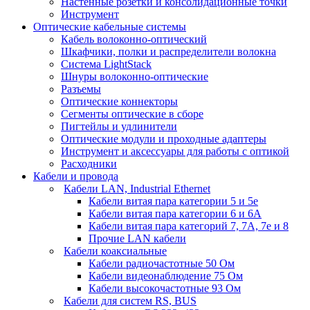
Настенные розетки и консолидационные точки
Инструмент
Оптические кабельные системы
Кабель волоконно-оптический
Шкафчики, полки и распределители волокна
Система LightStack
Шнуры волоконно-оптические
Разъемы
Оптические коннекторы
Сегменты оптические в сборе
Пигтейлы и удлинители
Оптические модули и проходные адаптеры
Инструмент и аксессуары для работы с оптикой
Расходники
Кабели и провода
Кабели LAN, Industrial Ethernet
Кабели витая пара категории 5 и 5е
Кабели витая пара категории 6 и 6A
Кабели витая пара категорий 7, 7А, 7е и 8
Прочие LAN кабели
Кабели коаксиальные
Кабели радиочастотные 50 Ом
Кабели видеонаблюдение 75 Ом
Кабели высокочастотные 93 Ом
Кабели для систем RS, BUS