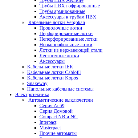
Трубы ПВХ жесткие
Трубы ПВХ гофрированные
Трубы армированные
Аксессуары к трубам ПВХ
Кабельные лотки Vergokan
Проволочные лотки
Перфорированные лотки
Неперфорированные лотки
Низкопрофильные лотки
Лотки из нержавеющей стали
Лестничные лотки
Аксессуары
Кабельные лотки IEK
Кабельные лотки Cablofil
Кабельные лотки Kopos
Snakeway
Напольные кабельные системы
Электротехника
Автоматические выключатели
Серия Acti9
Серия Домовой
Compact NB и NC
Interpact
Masterpact
Прочие автоматы