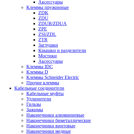
Аксессуары
Клеммы пружинные
ZDK
ZDU
ZDUB/ZDUA
ZPE
ZSI/ZDL
ZTR
Заглушки
Крышки и разделители
Мостики
Аксессуары
Клеммы IDC
Клеммы D
Клеммы Schneider Electric
Прочие клеммы
Кабельные соединители
Кабельные муфты
Удлинители
Гильзы
Зажимы
Наконечники алюминиевые
Наконечники биметаллические
Наконечники винтовые
Наконечники медные