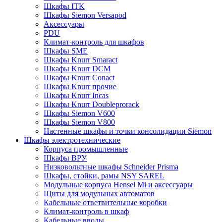
Шкафы ITK
Шкафы Siemon Versapod
Аксессуары
PDU
Климат-контроль для шкафов
Шкафы SME
Шкафы Knurr Smaract
Шкафы Knurr DCM
Шкафы Knurr Conact
Шкафы Knurr прочие
Шкафы Knurr Incas
Шкафы Knurr Doubleprorack
Шкафы Siemon V600
Шкафы Siemon V800
Настенные шкафы и точки консолидации Siemon
Шкафы электротехнические
Корпуса промышленные
Шкафы ВРУ
Низковольтные шкафы Schneider Prisma
Шкафы, стойки, рамы NSY SAREL
Модульные корпуса Hensel Mi и аксессуары
Щиты для модульных автоматов
Кабельные ответвительные коробки
Климат-контроль в шкаф
Кабельные вводы