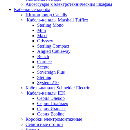
Аксессуары к электротехническим шкафам
Кабельные короба
Шинопровод Canalis
Кабель-каналы Marshall Tufflex
Sterling Mono
Mini
Maxi
Odyssey
Sterling Compact
Angled Cableway
Bench
Cornice
Scepte
Sovereign Plus
Sterling
System 210
Кабель-каналы Schneider Electric
Кабель-каналы IEK
Серия Элекор
Серия Праймер
Серия Импакт
Серия Ecoline
Коробки электромонтажные
Сервисные стойки
Лючки