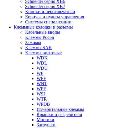
Schneider серия XB6
Schneider серия XB7
Кнопки и переключатели
Корпуса и пульты управления
Системы сигнализации
Клеммные колодки и разъемы
Кабельные вводы
Клеммы Pocon
Зажимы
Клеммы SAK
Клеммы винтовые
WDK
WDL
WDU
WF
WFF
WNT
WPE
WSI
WTR
WPDB
Измерительные клеммы
Крышки и разделители
Мостики
Заглушки