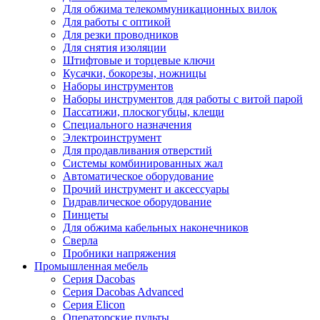
Для обжима телекоммуникационных вилок
Для работы с оптикой
Для резки проводников
Для снятия изоляции
Штифтовые и торцевые ключи
Кусачки, бокорезы, ножницы
Наборы инструментов
Наборы инструментов для работы с витой парой
Пассатижи, плоскогубцы, клещи
Специального назначения
Электроинструмент
Для продавливания отверстий
Системы комбинированных жал
Автоматическое оборудование
Прочий инструмент и аксессуары
Гидравлическое оборудование
Пинцеты
Для обжима кабельных наконечников
Сверла
Пробники напряжения
Промышленная мебель
Серия Dacobas
Серия Dacobas Advanced
Серия Elicon
Операторские пульты