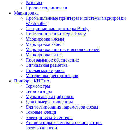
Разъемы
Прочие соединители
Маркировка
Промышленные принтеры и системы маркировки
Weidmuller
Стационарные принтеры Brady
Портативные принтеры Brady
Маркировка клемм
Маркировка кабеля
Маркировка кнопок и выключателей
Маркировка гильз
Программное обеспечение
Сигнальная разметка
Прочая маркировка
Материалы для принтеров
Приборы КИПиА
Термометры
Тепловизоры
Мультиметры цифровые
Дальномеры, нивелиры
Для тестирования параметров среды
Токовые клещи
Электрические тестеры
Анализаторы качества и регистраторы
электроэнергии