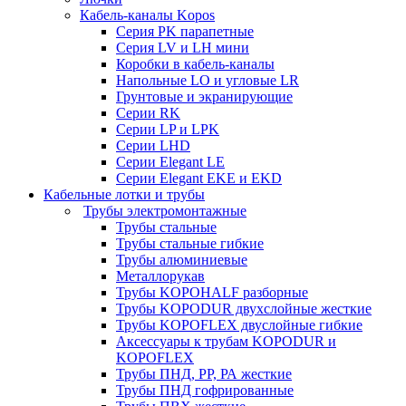
Кабель-каналы Kopos
Серия PK парапетные
Серия LV и LH мини
Коробки в кабель-каналы
Напольные LO и угловые LR
Грунтовые и экранирующие
Серии RK
Серии LP и LPK
Серии LHD
Серии Elegant LE
Серии Elegant EKE и EKD
Кабельные лотки и трубы
Трубы электромонтажные
Трубы стальные
Трубы стальные гибкие
Трубы алюминиевые
Металлорукав
Трубы KOPOHALF разборные
Трубы KOPODUR двухслойные жесткие
Трубы KOPOFLEX двуслойные гибкие
Аксессуары к трубам KOPODUR и
KOPOFLEX
Трубы ПНД, РР, РА жесткие
Трубы ПНД гофрированные