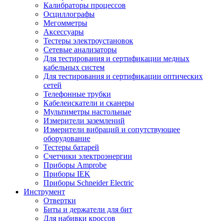
Калибраторы процессов
Осциллографы
Мегомметры
Аксессуары
Тестеры электроустановок
Сетевые анализаторы
Для тестирования и сертификации медных
кабельных систем
Для тестирования и сертификации оптических
сетей
Телефонные трубки
Кабелеискатели и сканеры
Мультиметры настольные
Измерители заземлений
Измерители вибраций и сопутствующее
оборудование
Тестеры батарей
Счетчики электроэнергии
Приборы Amprobe
Приборы IEK
Приборы Schneider Electric
Инструмент
Отвертки
Биты и держатели для бит
Для набивки кроссов