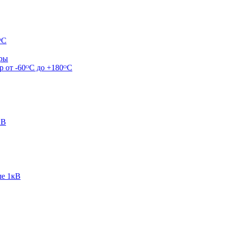
ᴼС
ары
р от -60ᴼC до +180ᴼС
кВ
ше 1кВ