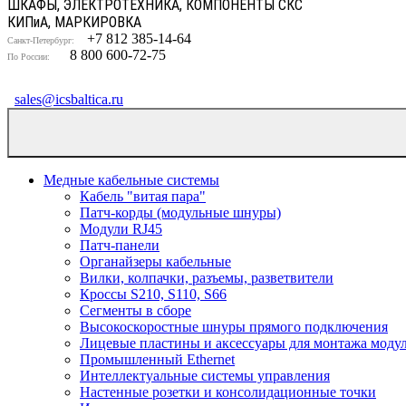
ШКАФЫ, ЭЛЕКТРОТЕХНИКА, КОМПОНЕНТЫ СКС
КИП
и
А, МАРКИРОВКА
+7 812 385-14-64
Санкт-Петербург:
8 800 600-72-75
По России:
sales@icsbaltica.ru
Медные кабельные системы
Кабель "витая пара"
Патч-корды (модульные шнуры)
Модули RJ45
Патч-панели
Органайзеры кабельные
Вилки, колпачки, разъемы, разветвители
Кроссы S210, S110, S66
Сегменты в сборе
Высокоскоростные шнуры прямого подключения
Лицевые пластины и аксессуары для монтажа моду
Промышленный Ethernet
Интеллектуальные системы управления
Настенные розетки и консолидационные точки