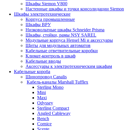
Шкафы Siemon V800
Настенные шкафы и точки консолидации Siemon
Шкафы электротехнические
Корпуса промышленные
Шкафы ВРУ
Низковольтные шкафы Schneider Prisma
Шкафы, стойки, рамы NSY SAREL
Модульные корпуса Hensel Mi и аксессуары
Щиты для модульных автоматов
Кабельные ответвительные коробки
Климат-контроль в шкаф
Кабельные вводы
Аксессуары к электротехническим шкафам
Кабельные короба
Шинопровод Canalis
Кабель-каналы Marshall Tufflex
Sterling Mono
Mini
Maxi
Odyssey
Sterling Compact
Angled Cableway
Bench
Cornice
Scepte