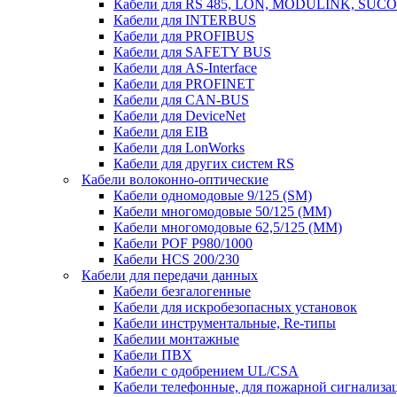
Кабели для RS 485, LON, MODULINK, SUCO
Кабели для INTERBUS
Кабели для PROFIBUS
Кабели для SAFETY BUS
Кабели для AS-Interface
Кабели для PROFINET
Кабели для CAN-BUS
Кабели для DeviceNet
Кабели для EIB
Кабели для LonWorks
Кабели для других систем RS
Кабели волоконно-оптические
Кабели одномодовые 9/125 (SM)
Кабели многомодовые 50/125 (ММ)
Кабели многомодовые 62,5/125 (ММ)
Кабели POF P980/1000
Кабели HCS 200/230
Кабели для передачи данных
Кабели безгалогенные
Кабели для искробезопасных установок
Кабели инструментальные, Re-типы
Кабелии монтажные
Кабели ПВХ
Кабели с одобрением UL/CSA
Кабели телефонные, для пожарной сигнализа