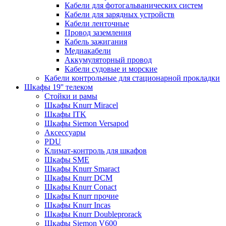
Кабели для фотогальванических систем
Кабели для зарядных устройств
Кабели ленточные
Провод заземления
Кабель зажигания
Медиакабели
Аккумуляторный провод
Кабели судовые и морские
Кабели контрольные для стационарной прокладки
Шкафы 19'' телеком
Стойки и рамы
Шкафы Knurr Miracel
Шкафы ITK
Шкафы Siemon Versapod
Аксессуары
PDU
Климат-контроль для шкафов
Шкафы SME
Шкафы Knurr Smaract
Шкафы Knurr DCM
Шкафы Knurr Conact
Шкафы Knurr прочие
Шкафы Knurr Incas
Шкафы Knurr Doubleprorack
Шкафы Siemon V600