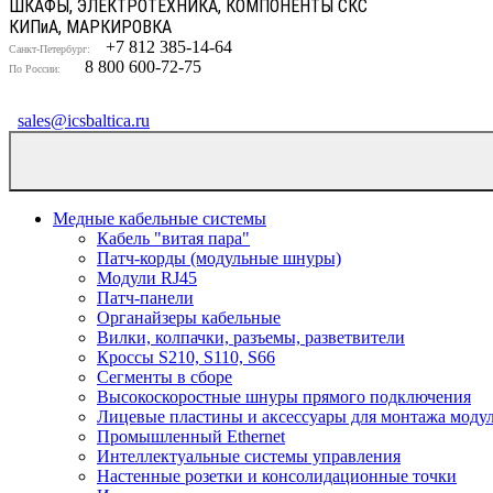
ШКАФЫ, ЭЛЕКТРОТЕХНИКА, КОМПОНЕНТЫ СКС
КИП
и
А, МАРКИРОВКА
+7 812 385-14-64
Санкт-Петербург:
8 800 600-72-75
По России:
sales@icsbaltica.ru
Медные кабельные системы
Кабель "витая пара"
Патч-корды (модульные шнуры)
Модули RJ45
Патч-панели
Органайзеры кабельные
Вилки, колпачки, разъемы, разветвители
Кроссы S210, S110, S66
Сегменты в сборе
Высокоскоростные шнуры прямого подключения
Лицевые пластины и аксессуары для монтажа моду
Промышленный Ethernet
Интеллектуальные системы управления
Настенные розетки и консолидационные точки