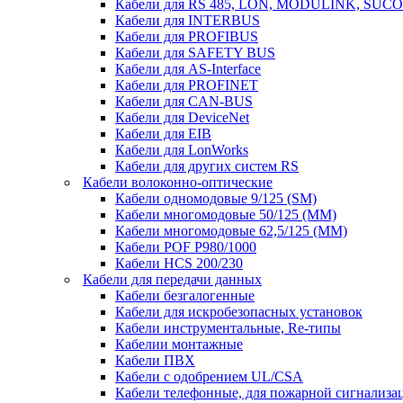
Кабели для RS 485, LON, MODULINK, SUCO
Кабели для INTERBUS
Кабели для PROFIBUS
Кабели для SAFETY BUS
Кабели для AS-Interface
Кабели для PROFINET
Кабели для CAN-BUS
Кабели для DeviceNet
Кабели для EIB
Кабели для LonWorks
Кабели для других систем RS
Кабели волоконно-оптические
Кабели одномодовые 9/125 (SM)
Кабели многомодовые 50/125 (ММ)
Кабели многомодовые 62,5/125 (ММ)
Кабели POF P980/1000
Кабели HCS 200/230
Кабели для передачи данных
Кабели безгалогенные
Кабели для искробезопасных установок
Кабели инструментальные, Re-типы
Кабелии монтажные
Кабели ПВХ
Кабели с одобрением UL/CSA
Кабели телефонные, для пожарной сигнализа