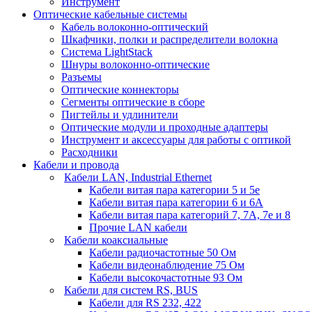
Инструмент
Оптические кабельные системы
Кабель волоконно-оптический
Шкафчики, полки и распределители волокна
Система LightStack
Шнуры волоконно-оптические
Разъемы
Оптические коннекторы
Сегменты оптические в сборе
Пигтейлы и удлинители
Оптические модули и проходные адаптеры
Инструмент и аксессуары для работы с оптикой
Расходники
Кабели и провода
Кабели LAN, Industrial Ethernet
Кабели витая пара категории 5 и 5е
Кабели витая пара категории 6 и 6A
Кабели витая пара категорий 7, 7А, 7е и 8
Прочие LAN кабели
Кабели коаксиальные
Кабели радиочастотные 50 Ом
Кабели видеонаблюдение 75 Ом
Кабели высокочастотные 93 Ом
Кабели для систем RS, BUS
Кабели для RS 232, 422