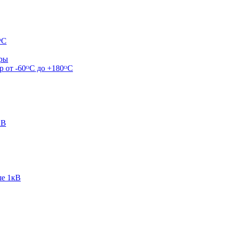
ᴼС
ары
р от -60ᴼC до +180ᴼС
кВ
ше 1кВ