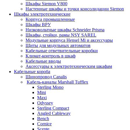
Шкафы Siemon V800
Настенные шкафы и точки консолидации Siemon
Шкафы электротехнические
Корпуса промышленные
Шкафы ВРУ
Низковольтные шкафы Schneider Prisma
Шкафы, стойки, рамы NSY SAREL
Модульные корпуса Hensel Mi и аксессуары
Щиты для модульных автоматов
Кабельные ответвительные коробки
Климат-контроль в шкаф
Кабельные вводы
Аксессуары к электротехническим шкафам
Кабельные короба
Шинопровод Canalis
Кабель-каналы Marshall Tufflex
Sterling Mono
Mini
Maxi
Odyssey
Sterling Compact
Angled Cableway
Bench
Cornice
Scepte