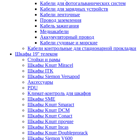
Кабели для фотогальванических систем
Кабели для зарядных устройств
Кабели ленточные
Провод заземления
Кабель зажигания
Медиакабели
Аккумуляторный провод
Кабели судовые и морские
Кабели контрольные для стационарной прокладки
Шкафы 19'' телеком
Стойки и рамы
Шкафы Knurr Miracel
Шкафы ITK
Шкафы Siemon Versapod
Аксессуары
PDU
Климат-контроль для шкафов
Шкафы SME
Шкафы Knurr Smaract
Шкафы Knurr DCM
Шкафы Knurr Conact
Шкафы Knurr прочие
Шкафы Knurr Incas
Шкафы Knurr Doubleprorack
Шкафы Siemon V600