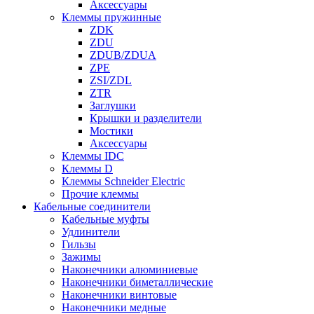
Аксессуары
Клеммы пружинные
ZDK
ZDU
ZDUB/ZDUA
ZPE
ZSI/ZDL
ZTR
Заглушки
Крышки и разделители
Мостики
Аксессуары
Клеммы IDC
Клеммы D
Клеммы Schneider Electric
Прочие клеммы
Кабельные соединители
Кабельные муфты
Удлинители
Гильзы
Зажимы
Наконечники алюминиевые
Наконечники биметаллические
Наконечники винтовые
Наконечники медные