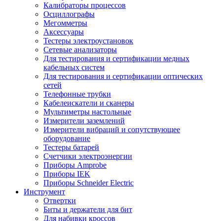
Калибраторы процессов
Осциллографы
Мегомметры
Аксессуары
Тестеры электроустановок
Сетевые анализаторы
Для тестирования и сертификации медных
кабельных систем
Для тестирования и сертификации оптических
сетей
Телефонные трубки
Кабелеискатели и сканеры
Мультиметры настольные
Измерители заземлений
Измерители вибраций и сопутствующее
оборудование
Тестеры батарей
Счетчики электроэнергии
Приборы Amprobe
Приборы IEK
Приборы Schneider Electric
Инструмент
Отвертки
Биты и держатели для бит
Для набивки кроссов