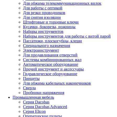
Для обжима телекоммуникационных вилок
Для работы с оптикой
Для резки проводников
Для снятия изоляции
Штифтовые и торцевые ключи
Кусачки, бокорезы, ножницы
Наборы инструментов
Наборы инструментов для работы с витой парой
Пассатижи, плоскогубцы, клещи
Специального назначения
Электроинструмент
Для продавливания отверстий
Системы комбинированных жал
Автоматическое оборудование
Прочий инструмент и аксессуары
Гидравлическое оборудование
Пинцеты
Для обжима кабельных наконечников
Сверла
Пробники напряжения
Промышленная мебель
Серия Dacobas
Серия Dacobas Advanced
Серия Elicon
Операторские пульты