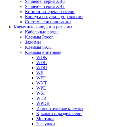
Schneider серия XB6
Schneider серия XB7
Кнопки и переключатели
Корпуса и пульты управления
Системы сигнализации
Клеммные колодки и разъемы
Кабельные вводы
Клеммы Pocon
Зажимы
Клеммы SAK
Клеммы винтовые
WDK
WDL
WDU
WF
WFF
WNT
WPE
WSI
WTR
WPDB
Измерительные клеммы
Крышки и разделители
Мостики
Заглушки