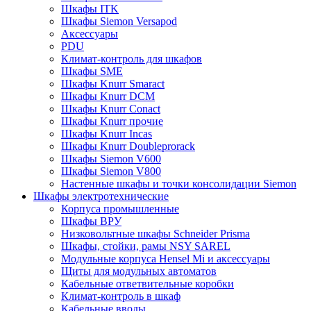
Шкафы ITK
Шкафы Siemon Versapod
Аксессуары
PDU
Климат-контроль для шкафов
Шкафы SME
Шкафы Knurr Smaract
Шкафы Knurr DCM
Шкафы Knurr Conact
Шкафы Knurr прочие
Шкафы Knurr Incas
Шкафы Knurr Doubleprorack
Шкафы Siemon V600
Шкафы Siemon V800
Настенные шкафы и точки консолидации Siemon
Шкафы электротехнические
Корпуса промышленные
Шкафы ВРУ
Низковольтные шкафы Schneider Prisma
Шкафы, стойки, рамы NSY SAREL
Модульные корпуса Hensel Mi и аксессуары
Щиты для модульных автоматов
Кабельные ответвительные коробки
Климат-контроль в шкаф
Кабельные вводы