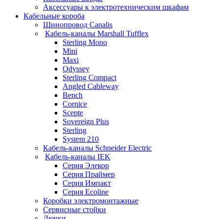
Аксессуары к электротехническим шкафам
Кабельные короба
Шинопровод Canalis
Кабель-каналы Marshall Tufflex
Sterling Mono
Mini
Maxi
Odyssey
Sterling Compact
Angled Cableway
Bench
Cornice
Scepte
Sovereign Plus
Sterling
System 210
Кабель-каналы Schneider Electric
Кабель-каналы IEK
Серия Элекор
Серия Праймер
Серия Импакт
Серия Ecoline
Коробки электромонтажные
Сервисные стойки
Лючки