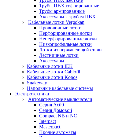
Трубы ПВХ жесткие
Трубы ПВХ гофрированные
Трубы армированные
Аксессуары к трубам ПВХ
Кабельные лотки Vergokan
Проволочные лотки
Перфорированные лотки
Неперфорированные лотки
Низкопрофильные лотки
Лотки из нержавеющей стали
Лестничные лотки
Аксессуары
Кабельные лотки IEK
Кабельные лотки Cablofil
Кабельные лотки Kopos
Snakeway
Напольные кабельные системы
Электротехника
Автоматические выключатели
Серия Acti9
Серия Домовой
Compact NB и NC
Interpact
Masterpact
Прочие автоматы