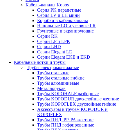
Кабель-каналы Kopos
Серия PK парапетные
Серия LV и LH мини
Коробки в кабель-каналы
Напольные LO и угловые LR
Грунтовые и экранирующие
Серии RK
Серии LP и LPK
Серии LHD
Серии Elegant LE
Серии Elegant EKE и EKD
Кабельные лотки и трубы
Трубы электромонтажные
Трубы стальные
Трубы стальные гибкие
Трубы алюминиевые
Металлорукав
Трубы KOPOHALF разборные
Трубы KOPODUR двухслойные жесткие
Трубы KOPOFLEX двуслойные гибкие
Аксессуары к трубам KOPODUR и
KOPOFLEX
Трубы ПНД, РР, РА жесткие
Трубы ПНД гофрированные