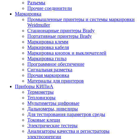
Разъемы
Прочие соединители
Маркировка
Промышленные принтеры и системы маркировки
Weidmuller
Стационарные принтеры Brady
Портативные принтеры Brady
Маркировка клемм
Маркировка кабеля
Маркировка кнопок и выключателей
Маркировка гильз
Программное обеспечение
Сигнальная разметка
Прочая маркировка
Материалы для принтеров
Приборы КИПиА
Термометры
Тепловизоры
Мультиметры цифровые
Дальномеры, нивелиры
Для тестирования параметров среды
Токовые клещи
Электрические тестеры
Анализаторы качества и регистраторы
электроэнергии