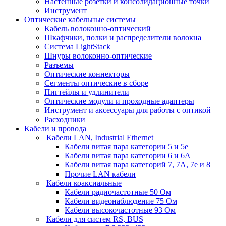
Настенные розетки и консолидационные точки
Инструмент
Оптические кабельные системы
Кабель волоконно-оптический
Шкафчики, полки и распределители волокна
Система LightStack
Шнуры волоконно-оптические
Разъемы
Оптические коннекторы
Сегменты оптические в сборе
Пигтейлы и удлинители
Оптические модули и проходные адаптеры
Инструмент и аксессуары для работы с оптикой
Расходники
Кабели и провода
Кабели LAN, Industrial Ethernet
Кабели витая пара категории 5 и 5е
Кабели витая пара категории 6 и 6A
Кабели витая пара категорий 7, 7А, 7е и 8
Прочие LAN кабели
Кабели коаксиальные
Кабели радиочастотные 50 Ом
Кабели видеонаблюдение 75 Ом
Кабели высокочастотные 93 Ом
Кабели для систем RS, BUS