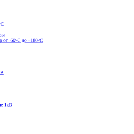
ᴼС
ары
р от -60ᴼC до +180ᴼС
кВ
ше 1кВ