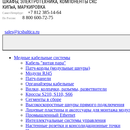
ШКАФЫ, ЭЛЕКТРОТЕХНИКА, КОМПОНЕНТЫ СКС
КИП
и
А, МАРКИРОВКА
+7 812 385-14-64
Санкт-Петербург:
8 800 600-72-75
По России:
sales@icsbaltica.ru
Медные кабельные системы
Кабель "витая пара"
Патч-корды (модульные шнуры)
Модули RJ45
Патч-панели
Органайзеры кабельные
Вилки, колпачки, разъемы, разветвители
Кроссы S210, S110, S66
Сегменты в сборе
Высокоскоростные шнуры прямого подключения
Лицевые пластины и аксессуары для монтажа моду
Промышленный Ethernet
Интеллектуальные системы управления
Настенные розетки и консолидационные точки