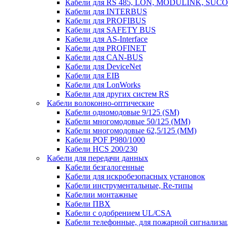
Кабели для RS 485, LON, MODULINK, SUCO
Кабели для INTERBUS
Кабели для PROFIBUS
Кабели для SAFETY BUS
Кабели для AS-Interface
Кабели для PROFINET
Кабели для CAN-BUS
Кабели для DeviceNet
Кабели для EIB
Кабели для LonWorks
Кабели для других систем RS
Кабели волоконно-оптические
Кабели одномодовые 9/125 (SM)
Кабели многомодовые 50/125 (ММ)
Кабели многомодовые 62,5/125 (ММ)
Кабели POF P980/1000
Кабели HCS 200/230
Кабели для передачи данных
Кабели безгалогенные
Кабели для искробезопасных установок
Кабели инструментальные, Re-типы
Кабелии монтажные
Кабели ПВХ
Кабели с одобрением UL/CSA
Кабели телефонные, для пожарной сигнализа