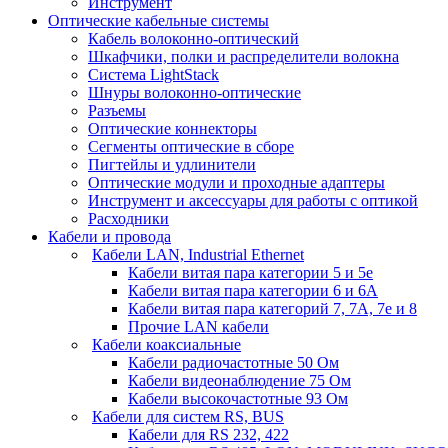
Инструмент
Оптические кабельные системы
Кабель волоконно-оптический
Шкафчики, полки и распределители волокна
Система LightStack
Шнуры волоконно-оптические
Разъемы
Оптические коннекторы
Сегменты оптические в сборе
Пигтейлы и удлинители
Оптические модули и проходные адаптеры
Инструмент и аксессуары для работы с оптикой
Расходники
Кабели и провода
Кабели LAN, Industrial Ethernet
Кабели витая пара категории 5 и 5е
Кабели витая пара категории 6 и 6A
Кабели витая пара категорий 7, 7А, 7е и 8
Прочие LAN кабели
Кабели коаксиальные
Кабели радиочастотные 50 Ом
Кабели видеонаблюдение 75 Ом
Кабели высокочастотные 93 Ом
Кабели для систем RS, BUS
Кабели для RS 232, 422