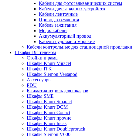
Кабели для фотогальванических систем
Кабели для зарядных устройств
Кабели ленточные
Провод заземления
Кабель зажигания
Медиакабели
Аккумуляторный провод
Кабели судовые и морские
Кабели контрольные для стационарной прокладки
Шкафы 19'' телеком
Стойки и рамы
Шкафы Knurr Miracel
Шкафы ITK
Шкафы Siemon Versapod
Аксессуары
PDU
Климат-контроль для шкафов
Шкафы SME
Шкафы Knurr Smaract
Шкафы Knurr DCM
Шкафы Knurr Conact
Шкафы Knurr прочие
Шкафы Knurr Incas
Шкафы Knurr Doubleprorack
Шкафы Siemon V600