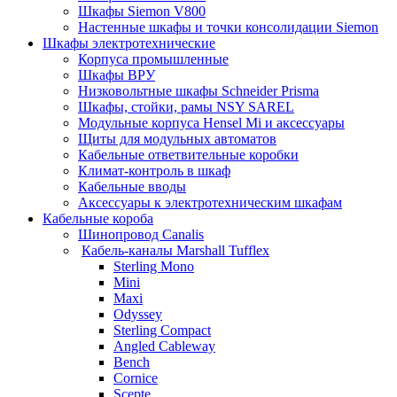
Шкафы Siemon V800
Настенные шкафы и точки консолидации Siemon
Шкафы электротехнические
Корпуса промышленные
Шкафы ВРУ
Низковольтные шкафы Schneider Prisma
Шкафы, стойки, рамы NSY SAREL
Модульные корпуса Hensel Mi и аксессуары
Щиты для модульных автоматов
Кабельные ответвительные коробки
Климат-контроль в шкаф
Кабельные вводы
Аксессуары к электротехническим шкафам
Кабельные короба
Шинопровод Canalis
Кабель-каналы Marshall Tufflex
Sterling Mono
Mini
Maxi
Odyssey
Sterling Compact
Angled Cableway
Bench
Cornice
Scepte