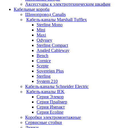
Аксессуары к электротехническим шкафам
Кабельные короба
Шинопровод Canalis
Кабель-каналы Marshall Tufflex
Sterling Mono
Mini
Maxi
Odyssey
Sterling Compact
Angled Cableway
Bench
Cornice
Scepte
Sovereign Plus
Sterling
System 210
Кабель-каналы Schneider Electric
Кабель-каналы IEK
Серия Элекор
Серия Праймер
Серия Импакт
Серия Ecoline
Коробки электромонтажные
Сервисные стойки
Лючки