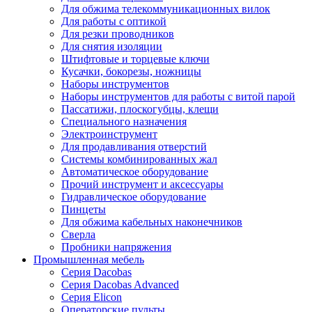
Для обжима телекоммуникационных вилок
Для работы с оптикой
Для резки проводников
Для снятия изоляции
Штифтовые и торцевые ключи
Кусачки, бокорезы, ножницы
Наборы инструментов
Наборы инструментов для работы с витой парой
Пассатижи, плоскогубцы, клещи
Специального назначения
Электроинструмент
Для продавливания отверстий
Системы комбинированных жал
Автоматическое оборудование
Прочий инструмент и аксессуары
Гидравлическое оборудование
Пинцеты
Для обжима кабельных наконечников
Сверла
Пробники напряжения
Промышленная мебель
Серия Dacobas
Серия Dacobas Advanced
Серия Elicon
Операторские пульты