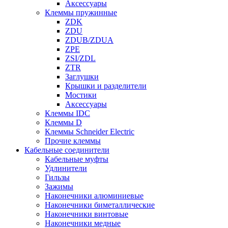
Аксессуары
Клеммы пружинные
ZDK
ZDU
ZDUB/ZDUA
ZPE
ZSI/ZDL
ZTR
Заглушки
Крышки и разделители
Мостики
Аксессуары
Клеммы IDC
Клеммы D
Клеммы Schneider Electric
Прочие клеммы
Кабельные соединители
Кабельные муфты
Удлинители
Гильзы
Зажимы
Наконечники алюминиевые
Наконечники биметаллические
Наконечники винтовые
Наконечники медные