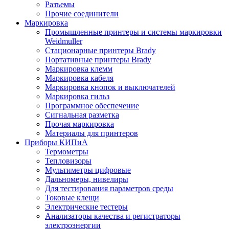
Разъемы
Прочие соединители
Маркировка
Промышленные принтеры и системы маркировки
Weidmuller
Стационарные принтеры Brady
Портативные принтеры Brady
Маркировка клемм
Маркировка кабеля
Маркировка кнопок и выключателей
Маркировка гильз
Программное обеспечение
Сигнальная разметка
Прочая маркировка
Материалы для принтеров
Приборы КИПиА
Термометры
Тепловизоры
Мультиметры цифровые
Дальномеры, нивелиры
Для тестирования параметров среды
Токовые клещи
Электрические тестеры
Анализаторы качества и регистраторы
электроэнергии