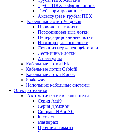
Трубы ПВХ жесткие
Трубы ПВХ гофрированные
Трубы армированные
Аксессуары к трубам ПВХ
Кабельные лотки Vergokan
Проволочные лотки
Перфорированные лотки
Неперфорированные лотки
Низкопрофильные лотки
Лотки из нержавеющей стали
Лестничные лотки
Аксессуары
Кабельные лотки IEK
Кабельные лотки Cablofil
Кабельные лотки Kopos
Snakeway
Напольные кабельные системы
Электротехника
Автоматические выключатели
Серия Acti9
Серия Домовой
Compact NB и NC
Interpact
Masterpact
Прочие автоматы