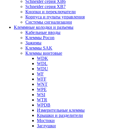
Schneider серия XB6
Schneider серия XB7
Кнопки и переключатели
Корпуса и пульты управления
Системы сигнализации
Клеммные колодки и разъемы
Кабельные вводы
Клеммы Pocon
Зажимы
Клеммы SAK
Клеммы винтовые
WDK
WDL
WDU
WF
WFF
WNT
WPE
WSI
WTR
WPDB
Измерительные клеммы
Крышки и разделители
Мостики
Заглушки