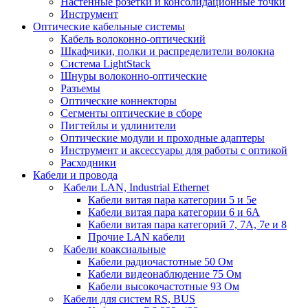
Настенные розетки и консолидационные точки
Инструмент
Оптические кабельные системы
Кабель волоконно-оптический
Шкафчики, полки и распределители волокна
Система LightStack
Шнуры волоконно-оптические
Разъемы
Оптические коннекторы
Сегменты оптические в сборе
Пигтейлы и удлинители
Оптические модули и проходные адаптеры
Инструмент и аксессуары для работы с оптикой
Расходники
Кабели и провода
Кабели LAN, Industrial Ethernet
Кабели витая пара категории 5 и 5е
Кабели витая пара категории 6 и 6A
Кабели витая пара категорий 7, 7А, 7е и 8
Прочие LAN кабели
Кабели коаксиальные
Кабели радиочастотные 50 Ом
Кабели видеонаблюдение 75 Ом
Кабели высокочастотные 93 Ом
Кабели для систем RS, BUS