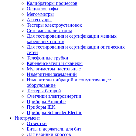
Калибраторы процессов
Осциллографы
Мегомметры
Аксессуары
Тестеры электроустановок
Сетевые анализаторы
Для тестирования и сертификации медных
кабельных систем
Для тестирования и сертификации оптических
сетей
Телефонные трубки
Кабелеискатели и сканеры
Мультиметры настольные
Измерители заземлений
Измерители вибраций и сопутствующее
оборудование
Тестеры батарей
Счетчики электроэнергии
Приборы Amprobe
Приборы IEK
Приборы Schneider Electric
Инструмент
Отвертки
Биты и держатели для бит
Для набивки кроссов