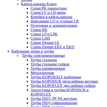
Кабель-каналы Kopos
Серия PK парапетные
Серия LV и LH мини
Коробки в кабель-каналы
Напольные LO и угловые LR
Грунтовые и экранирующие
Серии RK
Серии LP и LPK
Серии LHD
Серии Elegant LE
Серии Elegant EKE и EKD
Кабельные лотки и трубы
Трубы электромонтажные
Трубы стальные
Трубы стальные гибкие
Трубы алюминиевые
Металлорукав
Трубы KOPOHALF разборные
Трубы KOPODUR двухслойные жесткие
Трубы KOPOFLEX двуслойные гибкие
Аксессуары к трубам KOPODUR и
KOPOFLEX
Трубы ПНД, РР, РА жесткие
Трубы ПНД гофрированные