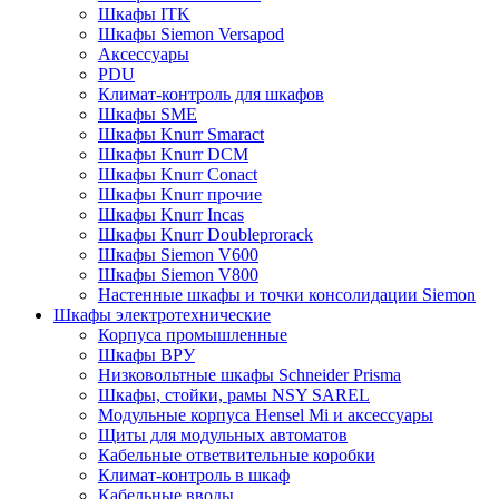
Шкафы ITK
Шкафы Siemon Versapod
Аксессуары
PDU
Климат-контроль для шкафов
Шкафы SME
Шкафы Knurr Smaract
Шкафы Knurr DCM
Шкафы Knurr Conact
Шкафы Knurr прочие
Шкафы Knurr Incas
Шкафы Knurr Doubleprorack
Шкафы Siemon V600
Шкафы Siemon V800
Настенные шкафы и точки консолидации Siemon
Шкафы электротехнические
Корпуса промышленные
Шкафы ВРУ
Низковольтные шкафы Schneider Prisma
Шкафы, стойки, рамы NSY SAREL
Модульные корпуса Hensel Mi и аксессуары
Щиты для модульных автоматов
Кабельные ответвительные коробки
Климат-контроль в шкаф
Кабельные вводы