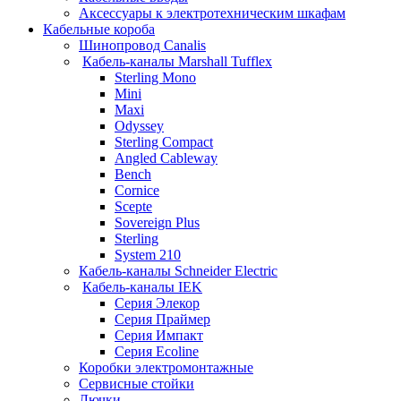
Аксессуары к электротехническим шкафам
Кабельные короба
Шинопровод Canalis
Кабель-каналы Marshall Tufflex
Sterling Mono
Mini
Maxi
Odyssey
Sterling Compact
Angled Cableway
Bench
Cornice
Scepte
Sovereign Plus
Sterling
System 210
Кабель-каналы Schneider Electric
Кабель-каналы IEK
Серия Элекор
Серия Праймер
Серия Импакт
Серия Ecoline
Коробки электромонтажные
Сервисные стойки
Лючки