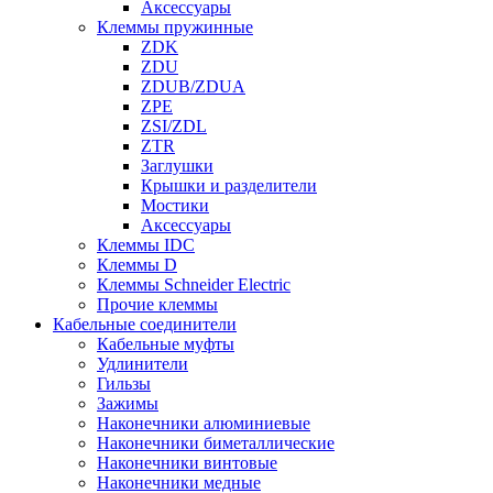
Аксессуары
Клеммы пружинные
ZDK
ZDU
ZDUB/ZDUA
ZPE
ZSI/ZDL
ZTR
Заглушки
Крышки и разделители
Мостики
Аксессуары
Клеммы IDC
Клеммы D
Клеммы Schneider Electric
Прочие клеммы
Кабельные соединители
Кабельные муфты
Удлинители
Гильзы
Зажимы
Наконечники алюминиевые
Наконечники биметаллические
Наконечники винтовые
Наконечники медные