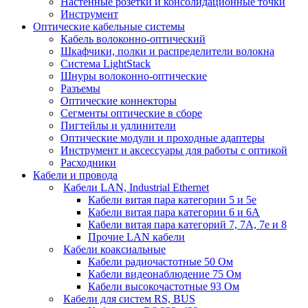
Настенные розетки и консолидационные точки
Инструмент
Оптические кабельные системы
Кабель волоконно-оптический
Шкафчики, полки и распределители волокна
Система LightStack
Шнуры волоконно-оптические
Разъемы
Оптические коннекторы
Сегменты оптические в сборе
Пигтейлы и удлинители
Оптические модули и проходные адаптеры
Инструмент и аксессуары для работы с оптикой
Расходники
Кабели и провода
Кабели LAN, Industrial Ethernet
Кабели витая пара категории 5 и 5е
Кабели витая пара категории 6 и 6A
Кабели витая пара категорий 7, 7А, 7е и 8
Прочие LAN кабели
Кабели коаксиальные
Кабели радиочастотные 50 Ом
Кабели видеонаблюдение 75 Ом
Кабели высокочастотные 93 Ом
Кабели для систем RS, BUS