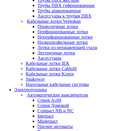
Трубы ПВХ жесткие
Трубы ПВХ гофрированные
Трубы армированные
Аксессуары к трубам ПВХ
Кабельные лотки Vergokan
Проволочные лотки
Перфорированные лотки
Неперфорированные лотки
Низкопрофильные лотки
Лотки из нержавеющей стали
Лестничные лотки
Аксессуары
Кабельные лотки IEK
Кабельные лотки Cablofil
Кабельные лотки Kopos
Snakeway
Напольные кабельные системы
Электротехника
Автоматические выключатели
Серия Acti9
Серия Домовой
Compact NB и NC
Interpact
Masterpact
Прочие автоматы