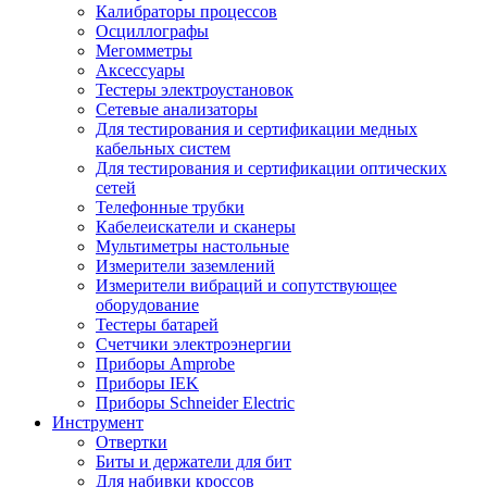
Калибраторы процессов
Осциллографы
Мегомметры
Аксессуары
Тестеры электроустановок
Сетевые анализаторы
Для тестирования и сертификации медных
кабельных систем
Для тестирования и сертификации оптических
сетей
Телефонные трубки
Кабелеискатели и сканеры
Мультиметры настольные
Измерители заземлений
Измерители вибраций и сопутствующее
оборудование
Тестеры батарей
Счетчики электроэнергии
Приборы Amprobe
Приборы IEK
Приборы Schneider Electric
Инструмент
Отвертки
Биты и держатели для бит
Для набивки кроссов