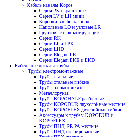
Кабель-каналы Kopos
Серия PK парапетные
Серия LV и LH мини
Коробки в кабель-каналы
Напольные LO и угловые LR
Грунтовые и экранирующие
Серии RK
Серии LP и LPK
Серии LHD
Серии Elegant LE
Серии Elegant EKE и EKD
Кабельные лотки и трубы
Трубы электромонтажные
Трубы стальные
Трубы стальные гибкие
Трубы алюминиевые
Металлорукав
Трубы KOPOHALF разборные
Трубы KOPODUR двухслойные жесткие
Трубы KOPOFLEX двуслойные гибкие
Аксессуары к трубам KOPODUR и
KOPOFLEX
Трубы ПНД, РР, РА жесткие
Трубы ПНД гофрированные