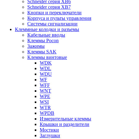
Schneider серия XB6
Schneider серия XB7
Кнопки и переключатели
Корпуса и пульты управления
Системы сигнализации
Клеммные колодки и разъемы
Кабельные вводы
Клеммы Pocon
Зажимы
Клеммы SAK
Клеммы винтовые
WDK
WDL
WDU
WF
WFF
WNT
WPE
WSI
WTR
WPDB
Измерительные клеммы
Крышки и разделители
Мостики
Заглушки