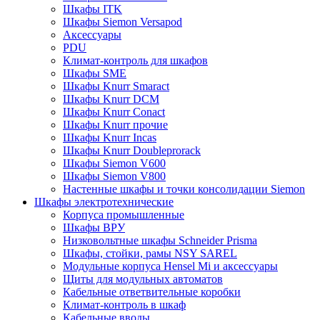
Шкафы ITK
Шкафы Siemon Versapod
Аксессуары
PDU
Климат-контроль для шкафов
Шкафы SME
Шкафы Knurr Smaract
Шкафы Knurr DCM
Шкафы Knurr Conact
Шкафы Knurr прочие
Шкафы Knurr Incas
Шкафы Knurr Doubleprorack
Шкафы Siemon V600
Шкафы Siemon V800
Настенные шкафы и точки консолидации Siemon
Шкафы электротехнические
Корпуса промышленные
Шкафы ВРУ
Низковольтные шкафы Schneider Prisma
Шкафы, стойки, рамы NSY SAREL
Модульные корпуса Hensel Mi и аксессуары
Щиты для модульных автоматов
Кабельные ответвительные коробки
Климат-контроль в шкаф
Кабельные вводы