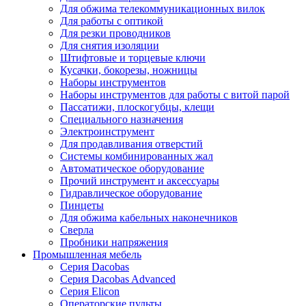
Для обжима телекоммуникационных вилок
Для работы с оптикой
Для резки проводников
Для снятия изоляции
Штифтовые и торцевые ключи
Кусачки, бокорезы, ножницы
Наборы инструментов
Наборы инструментов для работы с витой парой
Пассатижи, плоскогубцы, клещи
Специального назначения
Электроинструмент
Для продавливания отверстий
Системы комбинированных жал
Автоматическое оборудование
Прочий инструмент и аксессуары
Гидравлическое оборудование
Пинцеты
Для обжима кабельных наконечников
Сверла
Пробники напряжения
Промышленная мебель
Серия Dacobas
Серия Dacobas Advanced
Серия Elicon
Операторские пульты