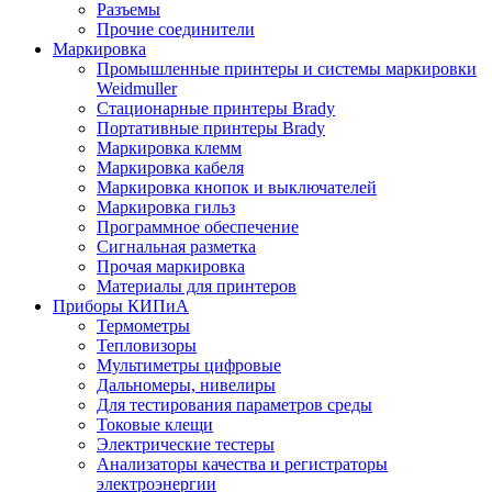
Разъемы
Прочие соединители
Маркировка
Промышленные принтеры и системы маркировки
Weidmuller
Стационарные принтеры Brady
Портативные принтеры Brady
Маркировка клемм
Маркировка кабеля
Маркировка кнопок и выключателей
Маркировка гильз
Программное обеспечение
Сигнальная разметка
Прочая маркировка
Материалы для принтеров
Приборы КИПиА
Термометры
Тепловизоры
Мультиметры цифровые
Дальномеры, нивелиры
Для тестирования параметров среды
Токовые клещи
Электрические тестеры
Анализаторы качества и регистраторы
электроэнергии