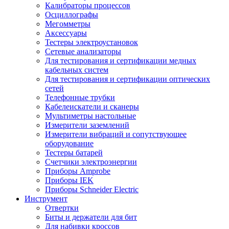
Калибраторы процессов
Осциллографы
Мегомметры
Аксессуары
Тестеры электроустановок
Сетевые анализаторы
Для тестирования и сертификации медных
кабельных систем
Для тестирования и сертификации оптических
сетей
Телефонные трубки
Кабелеискатели и сканеры
Мультиметры настольные
Измерители заземлений
Измерители вибраций и сопутствующее
оборудование
Тестеры батарей
Счетчики электроэнергии
Приборы Amprobe
Приборы IEK
Приборы Schneider Electric
Инструмент
Отвертки
Биты и держатели для бит
Для набивки кроссов