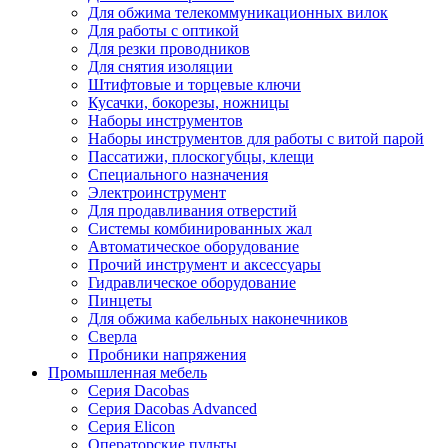
Для обжима телекоммуникационных вилок
Для работы с оптикой
Для резки проводников
Для снятия изоляции
Штифтовые и торцевые ключи
Кусачки, бокорезы, ножницы
Наборы инструментов
Наборы инструментов для работы с витой парой
Пассатижи, плоскогубцы, клещи
Специального назначения
Электроинструмент
Для продавливания отверстий
Системы комбинированных жал
Автоматическое оборудование
Прочий инструмент и аксессуары
Гидравлическое оборудование
Пинцеты
Для обжима кабельных наконечников
Сверла
Пробники напряжения
Промышленная мебель
Серия Dacobas
Серия Dacobas Advanced
Серия Elicon
Операторские пульты