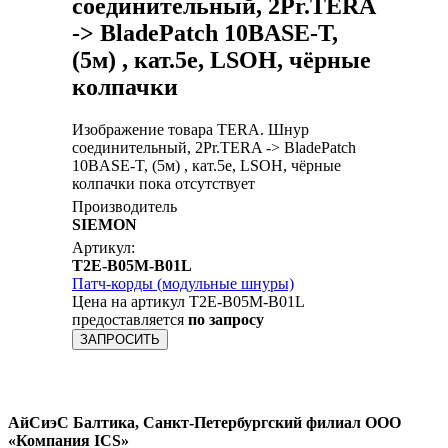
соединительный, 2Pr.TERA
-> BladePatch 10BASE-T,
(5м) , кат.5e, LSOH, чёрные
колпачки
Изображение товара TERA. Шнур
соединительный, 2Pr.TERA -> BladePatch
10BASE-T, (5м) , кат.5e, LSOH, чёрные
колпачки пока отсутствует
Производитель
SIEMON
Артикул:
T2E-B05M-B01L
Патч-корды (модульные шнуры)
Цена на артикул T2E-B05M-B01L
предоставляется
по запросу
ЗАПРОСИТЬ
АйСиэС Балтика, Санкт-Петербургский филиал ООО
«Компания ICS»