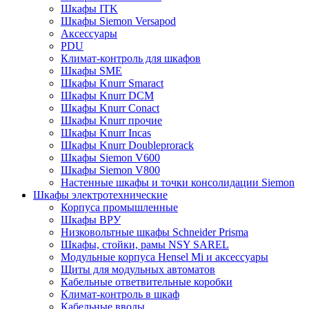
Шкафы ITK
Шкафы Siemon Versapod
Аксессуары
PDU
Климат-контроль для шкафов
Шкафы SME
Шкафы Knurr Smaract
Шкафы Knurr DCM
Шкафы Knurr Conact
Шкафы Knurr прочие
Шкафы Knurr Incas
Шкафы Knurr Doubleprorack
Шкафы Siemon V600
Шкафы Siemon V800
Настенные шкафы и точки консолидации Siemon
Шкафы электротехнические
Корпуса промышленные
Шкафы ВРУ
Низковольтные шкафы Schneider Prisma
Шкафы, стойки, рамы NSY SAREL
Модульные корпуса Hensel Mi и аксессуары
Щиты для модульных автоматов
Кабельные ответвительные коробки
Климат-контроль в шкаф
Кабельные вводы