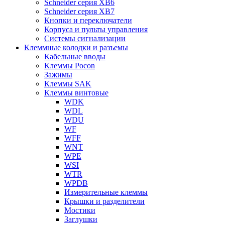
Schneider серия XB6
Schneider серия XB7
Кнопки и переключатели
Корпуса и пульты управления
Системы сигнализации
Клеммные колодки и разъемы
Кабельные вводы
Клеммы Pocon
Зажимы
Клеммы SAK
Клеммы винтовые
WDK
WDL
WDU
WF
WFF
WNT
WPE
WSI
WTR
WPDB
Измерительные клеммы
Крышки и разделители
Мостики
Заглушки