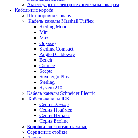
Аксессуары к электротехническим шкафам
Кабельные короба
Шинопровод Canalis
Кабель-каналы Marshall Tufflex
Sterling Mono
Mini
Maxi
Odyssey
Sterling Compact
Angled Cableway
Bench
Cornice
Scepte
Sovereign Plus
Sterling
System 210
Кабель-каналы Schneider Electric
Кабель-каналы IEK
Серия Элекор
Серия Праймер
Серия Импакт
Серия Ecoline
Коробки электромонтажные
Сервисные стойки
Лючки