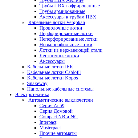
Трубы ПВХ жесткие
Трубы ПВХ гофрированные
Трубы армированные
Аксессуары к трубам ПВХ
Кабельные лотки Vergokan
Проволочные лотки
Перфорированные лотки
Неперфорированные лотки
Низкопрофильные лотки
Лотки из нержавеющей стали
Лестничные лотки
Аксессуары
Кабельные лотки IEK
Кабельные лотки Cablofil
Кабельные лотки Kopos
Snakeway
Напольные кабельные системы
Электротехника
Автоматические выключатели
Серия Acti9
Серия Домовой
Compact NB и NC
Interpact
Masterpact
Прочие автоматы