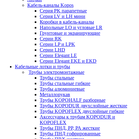
Кабель-каналы Kopos
Серия PK парапетные
Серия LV и LH мини
Коробки в кабель-каналы
Напольные LO и угловые LR
Грунтовые и экранирующие
Серии RK
Серии LP и LPK
Серии LHD
Серии Elegant LE
Серии Elegant EKE и EKD
Кабельные лотки и трубы
Трубы электромонтажные
Трубы стальные
Трубы стальные гибкие
Трубы алюминиевые
Металлорукав
Трубы KOPOHALF разборные
Трубы KOPODUR двухслойные жесткие
Трубы KOPOFLEX двуслойные гибкие
Аксессуары к трубам KOPODUR и
KOPOFLEX
Трубы ПНД, РР, РА жесткие
Трубы ПНД гофрированные