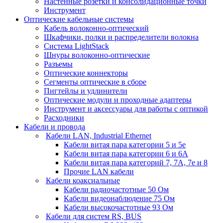
Настенные розетки и консолидационные точки
Инструмент
Оптические кабельные системы
Кабель волоконно-оптический
Шкафчики, полки и распределители волокна
Система LightStack
Шнуры волоконно-оптические
Разъемы
Оптические коннекторы
Сегменты оптические в сборе
Пигтейлы и удлинители
Оптические модули и проходные адаптеры
Инструмент и аксессуары для работы с оптикой
Расходники
Кабели и провода
Кабели LAN, Industrial Ethernet
Кабели витая пара категории 5 и 5е
Кабели витая пара категории 6 и 6A
Кабели витая пара категорий 7, 7А, 7е и 8
Прочие LAN кабели
Кабели коаксиальные
Кабели радиочастотные 50 Ом
Кабели видеонаблюдение 75 Ом
Кабели высокочастотные 93 Ом
Кабели для систем RS, BUS