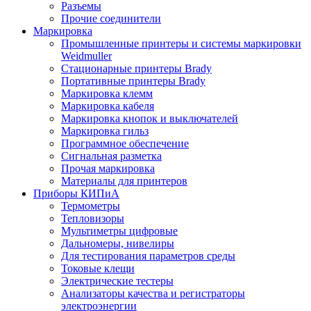
Разъемы
Прочие соединители
Маркировка
Промышленные принтеры и системы маркировки
Weidmuller
Стационарные принтеры Brady
Портативные принтеры Brady
Маркировка клемм
Маркировка кабеля
Маркировка кнопок и выключателей
Маркировка гильз
Программное обеспечение
Сигнальная разметка
Прочая маркировка
Материалы для принтеров
Приборы КИПиА
Термометры
Тепловизоры
Мультиметры цифровые
Дальномеры, нивелиры
Для тестирования параметров среды
Токовые клещи
Электрические тестеры
Анализаторы качества и регистраторы
электроэнергии