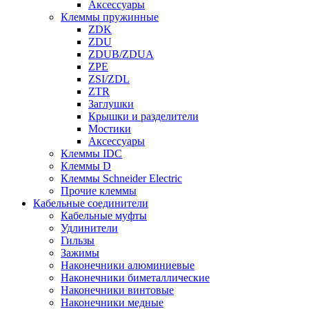
Аксессуары
Клеммы пружинные
ZDK
ZDU
ZDUB/ZDUA
ZPE
ZSI/ZDL
ZTR
Заглушки
Крышки и разделители
Мостики
Аксессуары
Клеммы IDC
Клеммы D
Клеммы Schneider Electric
Прочие клеммы
Кабельные соединители
Кабельные муфты
Удлинители
Гильзы
Зажимы
Наконечники алюминиевые
Наконечники биметаллические
Наконечники винтовые
Наконечники медные