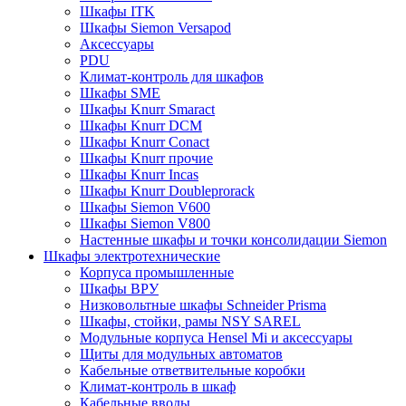
Шкафы ITK
Шкафы Siemon Versapod
Аксессуары
PDU
Климат-контроль для шкафов
Шкафы SME
Шкафы Knurr Smaract
Шкафы Knurr DCM
Шкафы Knurr Conact
Шкафы Knurr прочие
Шкафы Knurr Incas
Шкафы Knurr Doubleprorack
Шкафы Siemon V600
Шкафы Siemon V800
Настенные шкафы и точки консолидации Siemon
Шкафы электротехнические
Корпуса промышленные
Шкафы ВРУ
Низковольтные шкафы Schneider Prisma
Шкафы, стойки, рамы NSY SAREL
Модульные корпуса Hensel Mi и аксессуары
Щиты для модульных автоматов
Кабельные ответвительные коробки
Климат-контроль в шкаф
Кабельные вводы