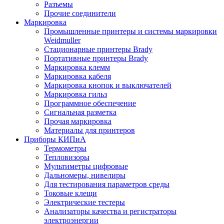
Разъемы
Прочие соединители
Маркировка
Промышленные принтеры и системы маркировки
Weidmuller
Стационарные принтеры Brady
Портативные принтеры Brady
Маркировка клемм
Маркировка кабеля
Маркировка кнопок и выключателей
Маркировка гильз
Программное обеспечение
Сигнальная разметка
Прочая маркировка
Материалы для принтеров
Приборы КИПиА
Термометры
Тепловизоры
Мультиметры цифровые
Дальномеры, нивелиры
Для тестирования параметров среды
Токовые клещи
Электрические тестеры
Анализаторы качества и регистраторы
электроэнергии