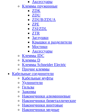
Аксессуары
Клеммы пружинные
ZDK
ZDU
ZDUB/ZDUA
ZPE
ZSI/ZDL
ZTR
Заглушки
Крышки и разделители
Мостики
Аксессуары
Клеммы IDC
Клеммы D
Клеммы Schneider Electric
Прочие клеммы
Кабельные соединители
Кабельные муфты
Удлинители
Гильзы
Зажимы
Наконечники алюминиевые
Наконечники биметаллические
Наконечники винтовые
Наконечники медные