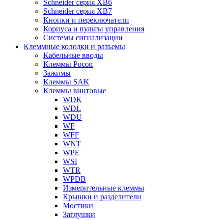
Schneider серия XB6
Schneider серия XB7
Кнопки и переключатели
Корпуса и пульты управления
Системы сигнализации
Клеммные колодки и разъемы
Кабельные вводы
Клеммы Pocon
Зажимы
Клеммы SAK
Клеммы винтовые
WDK
WDL
WDU
WF
WFF
WNT
WPE
WSI
WTR
WPDB
Измерительные клеммы
Крышки и разделители
Мостики
Заглушки