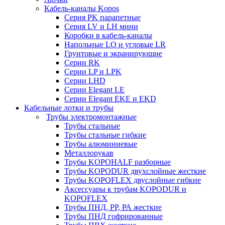
Кабель-каналы Kopos
Серия PK парапетные
Серия LV и LH мини
Коробки в кабель-каналы
Напольные LO и угловые LR
Грунтовые и экранирующие
Серии RK
Серии LP и LPK
Серии LHD
Серии Elegant LE
Серии Elegant EKE и EKD
Кабельные лотки и трубы
Трубы электромонтажные
Трубы стальные
Трубы стальные гибкие
Трубы алюминиевые
Металлорукав
Трубы KOPOHALF разборные
Трубы KOPODUR двухслойные жесткие
Трубы KOPOFLEX двуслойные гибкие
Аксессуары к трубам KOPODUR и
KOPOFLEX
Трубы ПНД, РР, РА жесткие
Трубы ПНД гофрированные