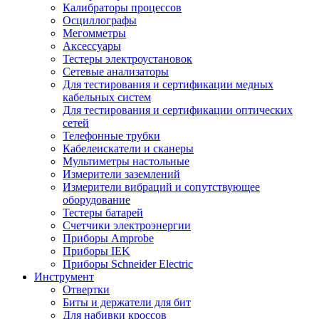
Калибраторы процессов
Осциллографы
Мегомметры
Аксессуары
Тестеры электроустановок
Сетевые анализаторы
Для тестирования и сертификации медных
кабельных систем
Для тестирования и сертификации оптических
сетей
Телефонные трубки
Кабелеискатели и сканеры
Мультиметры настольные
Измерители заземлений
Измерители вибраций и сопутствующее
оборудование
Тестеры батарей
Счетчики электроэнергии
Приборы Amprobe
Приборы IEK
Приборы Schneider Electric
Инструмент
Отвертки
Биты и держатели для бит
Для набивки кроссов