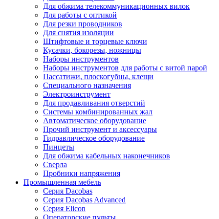
Для обжима телекоммуникационных вилок
Для работы с оптикой
Для резки проводников
Для снятия изоляции
Штифтовые и торцевые ключи
Кусачки, бокорезы, ножницы
Наборы инструментов
Наборы инструментов для работы с витой парой
Пассатижи, плоскогубцы, клещи
Специального назначения
Электроинструмент
Для продавливания отверстий
Системы комбинированных жал
Автоматическое оборудование
Прочий инструмент и аксессуары
Гидравлическое оборудование
Пинцеты
Для обжима кабельных наконечников
Сверла
Пробники напряжения
Промышленная мебель
Серия Dacobas
Серия Dacobas Advanced
Серия Elicon
Операторские пульты