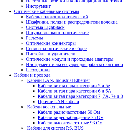
Настенные розетки и консолидационные точки
Инструмент
Оптические кабельные системы
Кабель волоконно-оптический
Шкафчики, полки и распределители волокна
Система LightStack
Шнуры волоконно-оптические
Разъемы
Оптические коннекторы
Сегменты оптические в сборе
Пигтейлы и удлинители
Оптические модули и проходные адаптеры
Инструмент и аксессуары для работы с оптикой
Расходники
Кабели и провода
Кабели LAN, Industrial Ethernet
Кабели витая пара категории 5 и 5е
Кабели витая пара категории 6 и 6A
Кабели витая пара категорий 7, 7А, 7е и 8
Прочие LAN кабели
Кабели коаксиальные
Кабели радиочастотные 50 Ом
Кабели видеонаблюдение 75 Ом
Кабели высокочастотные 93 Ом
Кабели для систем RS, BUS