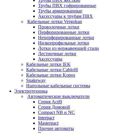
Трубы ПВХ жесткие
Трубы ПВХ гофрированные
Трубы армированные
Аксессуары к трубам ПВХ
Кабельные лотки Vergokan
Проволочные лотки
Перфорированные лотки
Неперфорированные лотки
Низкопрофильные лотки
Лотки из нержавеющей стали
Лестничные лотки
Аксессуары
Кабельные лотки IEK
Кабельные лотки Cablofil
Кабельные лотки Kopos
Snakeway
Напольные кабельные системы
Электротехника
Автоматические выключатели
Серия Acti9
Серия Домовой
Compact NB и NC
Interpact
Masterpact
Прочие автоматы