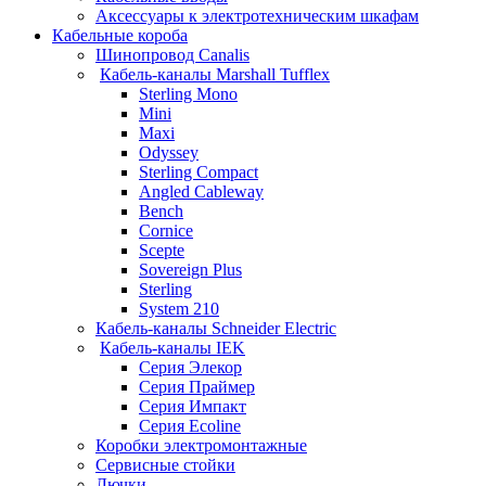
Аксессуары к электротехническим шкафам
Кабельные короба
Шинопровод Canalis
Кабель-каналы Marshall Tufflex
Sterling Mono
Mini
Maxi
Odyssey
Sterling Compact
Angled Cableway
Bench
Cornice
Scepte
Sovereign Plus
Sterling
System 210
Кабель-каналы Schneider Electric
Кабель-каналы IEK
Серия Элекор
Серия Праймер
Серия Импакт
Серия Ecoline
Коробки электромонтажные
Сервисные стойки
Лючки