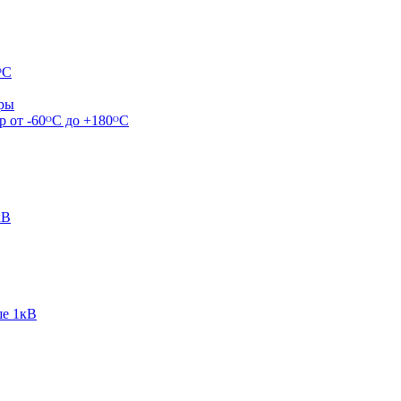
ᴼС
ары
р от -60ᴼC до +180ᴼС
кВ
ше 1кВ