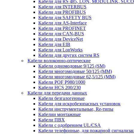
Кабели для RS 485, LON, MODULINK, SUCO
Кабели для INTERBUS
Кабели для PROFIBUS
Кабели для SAFETY BUS
Кабели для AS-Interface
Кабели для PROFINET
Кабели для CAN-BUS
Кабели для DeviceNet
Кабели для EIB
Кабели для LonWorks
Кабели для других систем RS
Кабели волоконно-оптические
Кабели одномодовые 9/125 (SM)
Кабели многомодовые 50/125 (ММ)
Кабели многомодовые 62,5/125 (ММ)
Кабели POF P980/1000
Кабели HCS 200/230
Кабели для передачи данных
Кабели безгалогенные
Кабели для искробезопасных установок
Кабели инструментальные, Re-типы
Кабелии монтажные
Кабели ПВХ
Кабели с одобрением UL/CSA
Кабели телефонные, для пожарной сигнализа