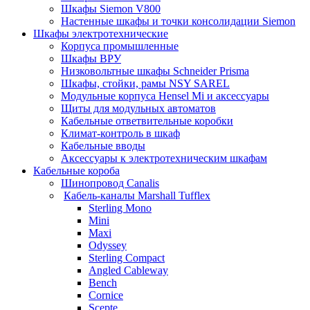
Шкафы Siemon V800
Настенные шкафы и точки консолидации Siemon
Шкафы электротехнические
Корпуса промышленные
Шкафы ВРУ
Низковольтные шкафы Schneider Prisma
Шкафы, стойки, рамы NSY SAREL
Модульные корпуса Hensel Mi и аксессуары
Щиты для модульных автоматов
Кабельные ответвительные коробки
Климат-контроль в шкаф
Кабельные вводы
Аксессуары к электротехническим шкафам
Кабельные короба
Шинопровод Canalis
Кабель-каналы Marshall Tufflex
Sterling Mono
Mini
Maxi
Odyssey
Sterling Compact
Angled Cableway
Bench
Cornice
Scepte