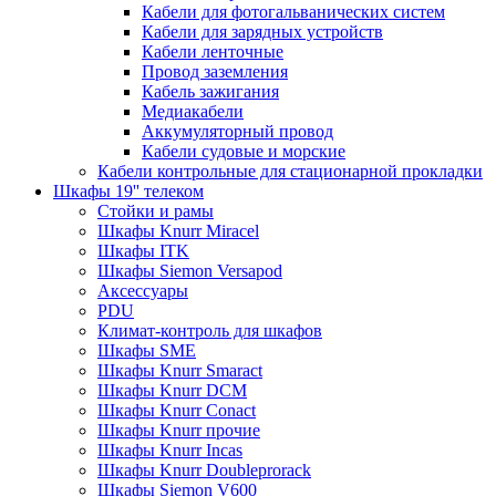
Кабели для фотогальванических систем
Кабели для зарядных устройств
Кабели ленточные
Провод заземления
Кабель зажигания
Медиакабели
Аккумуляторный провод
Кабели судовые и морские
Кабели контрольные для стационарной прокладки
Шкафы 19'' телеком
Стойки и рамы
Шкафы Knurr Miracel
Шкафы ITK
Шкафы Siemon Versapod
Аксессуары
PDU
Климат-контроль для шкафов
Шкафы SME
Шкафы Knurr Smaract
Шкафы Knurr DCM
Шкафы Knurr Conact
Шкафы Knurr прочие
Шкафы Knurr Incas
Шкафы Knurr Doubleprorack
Шкафы Siemon V600