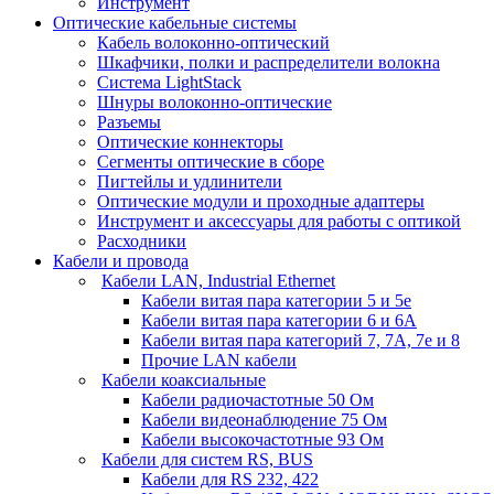
Инструмент
Оптические кабельные системы
Кабель волоконно-оптический
Шкафчики, полки и распределители волокна
Система LightStack
Шнуры волоконно-оптические
Разъемы
Оптические коннекторы
Сегменты оптические в сборе
Пигтейлы и удлинители
Оптические модули и проходные адаптеры
Инструмент и аксессуары для работы с оптикой
Расходники
Кабели и провода
Кабели LAN, Industrial Ethernet
Кабели витая пара категории 5 и 5е
Кабели витая пара категории 6 и 6A
Кабели витая пара категорий 7, 7А, 7е и 8
Прочие LAN кабели
Кабели коаксиальные
Кабели радиочастотные 50 Ом
Кабели видеонаблюдение 75 Ом
Кабели высокочастотные 93 Ом
Кабели для систем RS, BUS
Кабели для RS 232, 422