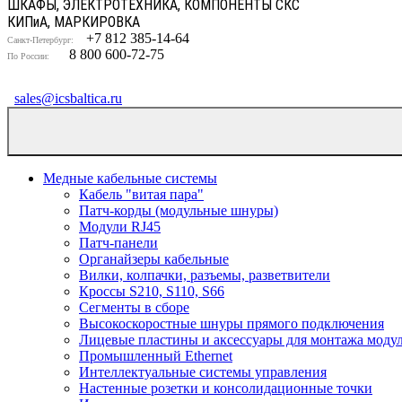
ШКАФЫ, ЭЛЕКТРОТЕХНИКА, КОМПОНЕНТЫ СКС
КИП
и
А, МАРКИРОВКА
+7 812 385-14-64
Санкт-Петербург:
8 800 600-72-75
По России:
sales@icsbaltica.ru
Медные кабельные системы
Кабель "витая пара"
Патч-корды (модульные шнуры)
Модули RJ45
Патч-панели
Органайзеры кабельные
Вилки, колпачки, разъемы, разветвители
Кроссы S210, S110, S66
Сегменты в сборе
Высокоскоростные шнуры прямого подключения
Лицевые пластины и аксессуары для монтажа моду
Промышленный Ethernet
Интеллектуальные системы управления
Настенные розетки и консолидационные точки