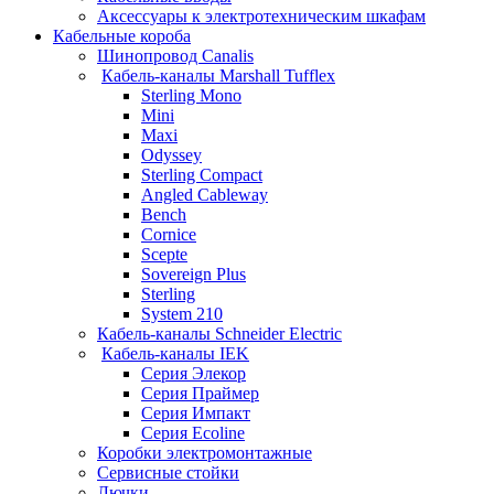
Аксессуары к электротехническим шкафам
Кабельные короба
Шинопровод Canalis
Кабель-каналы Marshall Tufflex
Sterling Mono
Mini
Maxi
Odyssey
Sterling Compact
Angled Cableway
Bench
Cornice
Scepte
Sovereign Plus
Sterling
System 210
Кабель-каналы Schneider Electric
Кабель-каналы IEK
Серия Элекор
Серия Праймер
Серия Импакт
Серия Ecoline
Коробки электромонтажные
Сервисные стойки
Лючки