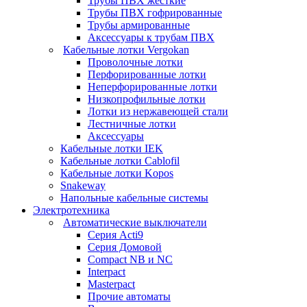
Трубы ПВХ жесткие
Трубы ПВХ гофрированные
Трубы армированные
Аксессуары к трубам ПВХ
Кабельные лотки Vergokan
Проволочные лотки
Перфорированные лотки
Неперфорированные лотки
Низкопрофильные лотки
Лотки из нержавеющей стали
Лестничные лотки
Аксессуары
Кабельные лотки IEK
Кабельные лотки Cablofil
Кабельные лотки Kopos
Snakeway
Напольные кабельные системы
Электротехника
Автоматические выключатели
Серия Acti9
Серия Домовой
Compact NB и NC
Interpact
Masterpact
Прочие автоматы