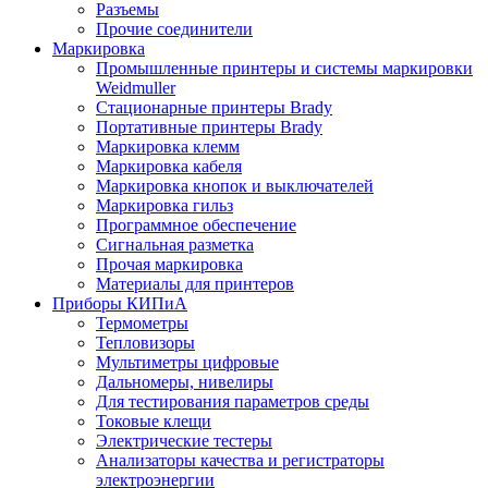
Разъемы
Прочие соединители
Маркировка
Промышленные принтеры и системы маркировки
Weidmuller
Стационарные принтеры Brady
Портативные принтеры Brady
Маркировка клемм
Маркировка кабеля
Маркировка кнопок и выключателей
Маркировка гильз
Программное обеспечение
Сигнальная разметка
Прочая маркировка
Материалы для принтеров
Приборы КИПиА
Термометры
Тепловизоры
Мультиметры цифровые
Дальномеры, нивелиры
Для тестирования параметров среды
Токовые клещи
Электрические тестеры
Анализаторы качества и регистраторы
электроэнергии