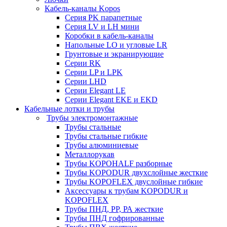
Кабель-каналы Kopos
Серия PK парапетные
Серия LV и LH мини
Коробки в кабель-каналы
Напольные LO и угловые LR
Грунтовые и экранирующие
Серии RK
Серии LP и LPK
Серии LHD
Серии Elegant LE
Серии Elegant EKE и EKD
Кабельные лотки и трубы
Трубы электромонтажные
Трубы стальные
Трубы стальные гибкие
Трубы алюминиевые
Металлорукав
Трубы KOPOHALF разборные
Трубы KOPODUR двухслойные жесткие
Трубы KOPOFLEX двуслойные гибкие
Аксессуары к трубам KOPODUR и
KOPOFLEX
Трубы ПНД, РР, РА жесткие
Трубы ПНД гофрированные