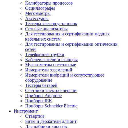
Калибраторы процессов
Осциллографы
Мегомметры
Аксессуары
Тестеры электроустановок
Сетевые анализаторы
Для тестирования и сертификации медных
кабельных систем
Для тестирования и сертификации оптических
сетей
Телефонные трубки
Кабелеискатели и сканеры
Мультиметры настольные
Измерители заземлений
Измерители вибраций и сопутствующее
оборудование
Тестеры батарей
Счетчики электроэнергии
Приборы Amprobe
Приборы IEK
Приборы Schneider Electric
Инструмент
Отвертки
Биты и держатели для бит
Для набивки кроссов