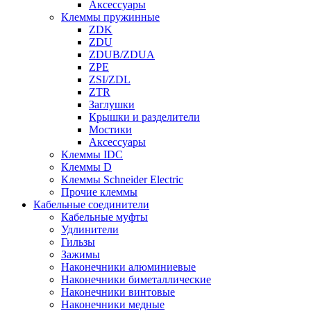
Аксессуары
Клеммы пружинные
ZDK
ZDU
ZDUB/ZDUA
ZPE
ZSI/ZDL
ZTR
Заглушки
Крышки и разделители
Мостики
Аксессуары
Клеммы IDC
Клеммы D
Клеммы Schneider Electric
Прочие клеммы
Кабельные соединители
Кабельные муфты
Удлинители
Гильзы
Зажимы
Наконечники алюминиевые
Наконечники биметаллические
Наконечники винтовые
Наконечники медные