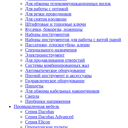
Для обжима телекоммуникационных вилок
Для работы с оптикой
Для резки проводников
Для снятия изоляции
Штифтовые и торцевые ключи
Кусачки, бокорезы, ножницы
Наборы инструментов
Наборы инструментов для работы с витой парой
Пассатижи, плоскогубцы, клещи
Специального назначения
Электроинструмент
Для продавливания отверстий
Системы комбинированных жал
Автоматическое оборудование
Прочий инструмент и аксессуары
Гидравлическое оборудование
Пинцеты
Для обжима кабельных наконечников
Сверла
Пробники напряжения
Промышленная мебель
Серия Dacobas
Серия Dacobas Advanced
Серия Elicon
Операторские пульты