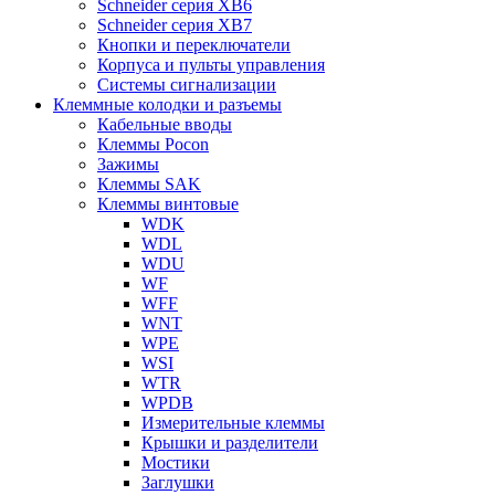
Schneider серия XB6
Schneider серия XB7
Кнопки и переключатели
Корпуса и пульты управления
Системы сигнализации
Клеммные колодки и разъемы
Кабельные вводы
Клеммы Pocon
Зажимы
Клеммы SAK
Клеммы винтовые
WDK
WDL
WDU
WF
WFF
WNT
WPE
WSI
WTR
WPDB
Измерительные клеммы
Крышки и разделители
Мостики
Заглушки