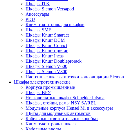
Шкафы ITK
Шкафы Siemon Versapod
Аксессуары
PDU
Климат-контроль для шкафов
Шкафы SME
Шкафы Knurr Smaract
Шкафы Knurr DCM
Шкафы Knurr Conact
Шкафы Knurr прочие
Шкафы Knurr Incas
Шкафы Knurr Doubleprorack
Шкафы Siemon V600
Шкафы Siemon V800
Настенные шкафы и точки консолидации Siemon
Шкафы электротехнические
Корпуса промышленные
Шкафы ВРУ
Низковольтные шкафы Schneider Prisma
Шкафы, стойки, рамы NSY SAREL
Модульные корпуса Hensel Mi и аксессуары
Щиты для модульных автоматов
Кабельные ответвительные коробки
Климат-контроль в шкаф
Кабельные вводы