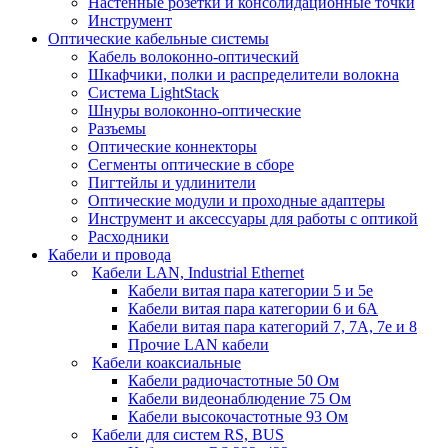
Настенные розетки и консолидационные точки
Инструмент
Оптические кабельные системы
Кабель волоконно-оптический
Шкафчики, полки и распределители волокна
Система LightStack
Шнуры волоконно-оптические
Разъемы
Оптические коннекторы
Сегменты оптические в сборе
Пигтейлы и удлинители
Оптические модули и проходные адаптеры
Инструмент и аксессуары для работы с оптикой
Расходники
Кабели и провода
Кабели LAN, Industrial Ethernet
Кабели витая пара категории 5 и 5е
Кабели витая пара категории 6 и 6A
Кабели витая пара категорий 7, 7А, 7е и 8
Прочие LAN кабели
Кабели коаксиальные
Кабели радиочастотные 50 Ом
Кабели видеонаблюдение 75 Ом
Кабели высокочастотные 93 Ом
Кабели для систем RS, BUS