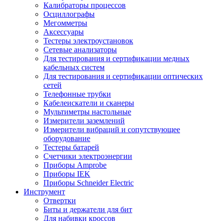
Калибраторы процессов
Осциллографы
Мегомметры
Аксессуары
Тестеры электроустановок
Сетевые анализаторы
Для тестирования и сертификации медных
кабельных систем
Для тестирования и сертификации оптических
сетей
Телефонные трубки
Кабелеискатели и сканеры
Мультиметры настольные
Измерители заземлений
Измерители вибраций и сопутствующее
оборудование
Тестеры батарей
Счетчики электроэнергии
Приборы Amprobe
Приборы IEK
Приборы Schneider Electric
Инструмент
Отвертки
Биты и держатели для бит
Для набивки кроссов