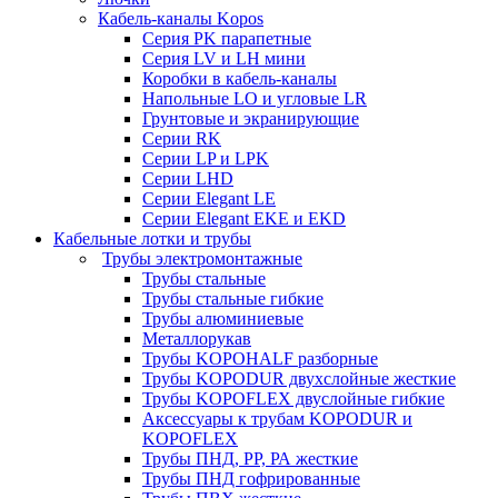
Кабель-каналы Kopos
Серия PK парапетные
Серия LV и LH мини
Коробки в кабель-каналы
Напольные LO и угловые LR
Грунтовые и экранирующие
Серии RK
Серии LP и LPK
Серии LHD
Серии Elegant LE
Серии Elegant EKE и EKD
Кабельные лотки и трубы
Трубы электромонтажные
Трубы стальные
Трубы стальные гибкие
Трубы алюминиевые
Металлорукав
Трубы KOPOHALF разборные
Трубы KOPODUR двухслойные жесткие
Трубы KOPOFLEX двуслойные гибкие
Аксессуары к трубам KOPODUR и
KOPOFLEX
Трубы ПНД, РР, РА жесткие
Трубы ПНД гофрированные