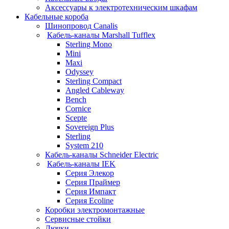
Аксессуары к электротехническим шкафам
Кабельные короба
Шинопровод Canalis
Кабель-каналы Marshall Tufflex
Sterling Mono
Mini
Maxi
Odyssey
Sterling Compact
Angled Cableway
Bench
Cornice
Scepte
Sovereign Plus
Sterling
System 210
Кабель-каналы Schneider Electric
Кабель-каналы IEK
Серия Элекор
Серия Праймер
Серия Импакт
Серия Ecoline
Коробки электромонтажные
Сервисные стойки
Лючки