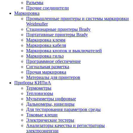
Разъемы
Прочие соединители
Маркировка
Промышленные принтеры и системы маркировки
Weidmuller
Стационарные принтеры Brady
Портативные принтеры Brady
Маркировка клемм
Маркировка кабеля
Маркировка кнопок и выключателей
Маркировка гильз
Программное обеспечение
Сигнальная разметка
Прочая маркировка
Материалы для принтеров
Приборы КИПиА
Термометры
Тепловизоры
Мультиметры цифровые
Дальномеры, нивелиры
Для тестирования параметров среды
Токовые клещи
Электрические тестеры
Анализаторы качества и регистраторы
электроэнергии