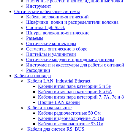
Настенные розетки и консолидационные точки
Инструмент
Оптические кабельные системы
Кабель волоконно-оптический
Шкафчики, полки и распределители волокна
Система LightStack
Шнуры волоконно-оптические
Разъемы
Оптические коннекторы
Сегменты оптические в сборе
Пигтейлы и удлинители
Оптические модули и проходные адаптеры
Инструмент и аксессуары для работы с оптикой
Расходники
Кабели и провода
Кабели LAN, Industrial Ethernet
Кабели витая пара категории 5 и 5е
Кабели витая пара категории 6 и 6A
Кабели витая пара категорий 7, 7А, 7е и 8
Прочие LAN кабели
Кабели коаксиальные
Кабели радиочастотные 50 Ом
Кабели видеонаблюдение 75 Ом
Кабели высокочастотные 93 Ом
Кабели для систем RS, BUS