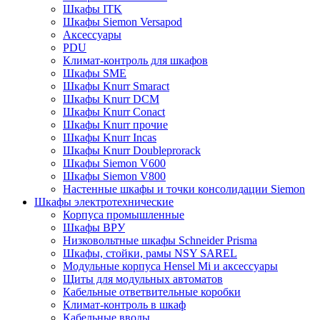
Шкафы ITK
Шкафы Siemon Versapod
Аксессуары
PDU
Климат-контроль для шкафов
Шкафы SME
Шкафы Knurr Smaract
Шкафы Knurr DCM
Шкафы Knurr Conact
Шкафы Knurr прочие
Шкафы Knurr Incas
Шкафы Knurr Doubleprorack
Шкафы Siemon V600
Шкафы Siemon V800
Настенные шкафы и точки консолидации Siemon
Шкафы электротехнические
Корпуса промышленные
Шкафы ВРУ
Низковольтные шкафы Schneider Prisma
Шкафы, стойки, рамы NSY SAREL
Модульные корпуса Hensel Mi и аксессуары
Щиты для модульных автоматов
Кабельные ответвительные коробки
Климат-контроль в шкаф
Кабельные вводы