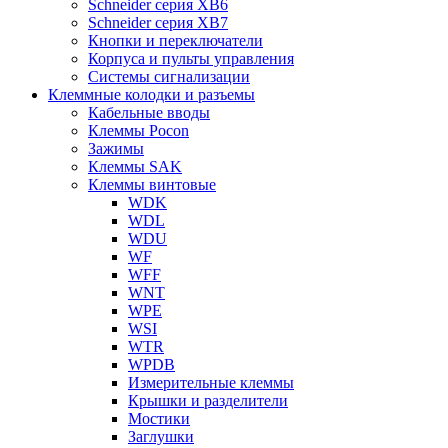
Schneider серия XB6
Schneider серия XB7
Кнопки и переключатели
Корпуса и пульты управления
Системы сигнализации
Клеммные колодки и разъемы
Кабельные вводы
Клеммы Pocon
Зажимы
Клеммы SAK
Клеммы винтовые
WDK
WDL
WDU
WF
WFF
WNT
WPE
WSI
WTR
WPDB
Измерительные клеммы
Крышки и разделители
Мостики
Заглушки