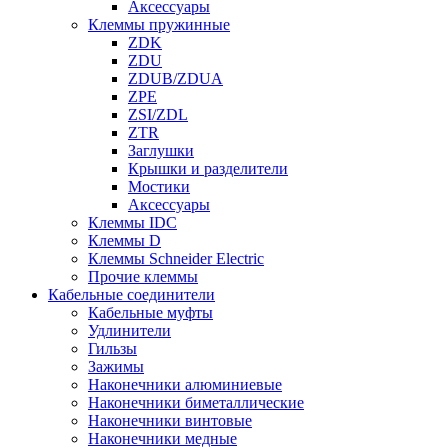
Аксессуары
Клеммы пружинные
ZDK
ZDU
ZDUB/ZDUA
ZPE
ZSI/ZDL
ZTR
Заглушки
Крышки и разделители
Мостики
Аксессуары
Клеммы IDC
Клеммы D
Клеммы Schneider Electric
Прочие клеммы
Кабельные соединители
Кабельные муфты
Удлинители
Гильзы
Зажимы
Наконечники алюминиевые
Наконечники биметаллические
Наконечники винтовые
Наконечники медные