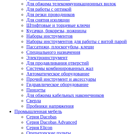
Для обжима телекоммуникационных вилок
Для работы с оптикой
Для резки проводников
Для снятия изоляции
Штифтовые и торцевые ключи
Кусачки, бокорезы, ножницы
Наборы инструментов
Наборы инструментов для работы с витой парой
Пассатижи, плоскогубцы, клещи
Специального назначения
Электроинструмент
Для продавливания отверстий
Системы комбинированных жал
Автоматическое оборудование
Прочий инструмент и аксессуары
Гидравлическое оборудование
Пинцеты
Для обжима кабельных наконечников
Сверла
Пробники напряжения
Промышленная мебель
Серия Dacobas
Серия Dacobas Advanced
Серия Elicon
Операторские пульты