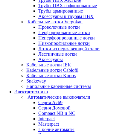
Трубы ПВХ жесткие
Трубы ПВХ гофрированные
Трубы армированные
Аксессуары к трубам ПВХ
Кабельные лотки Vergokan
Проволочные лотки
Перфорированные лотки
Неперфорированные лотки
Низкопрофильные лотки
Лотки из нержавеющей стали
Лестничные лотки
Аксессуары
Кабельные лотки IEK
Кабельные лотки Cablofil
Кабельные лотки Kopos
Snakeway
Напольные кабельные системы
Электротехника
Автоматические выключатели
Серия Acti9
Серия Домовой
Compact NB и NC
Interpact
Masterpact
Прочие автоматы