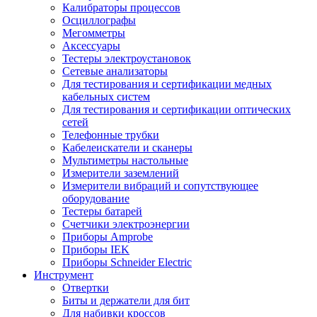
Калибраторы процессов
Осциллографы
Мегомметры
Аксессуары
Тестеры электроустановок
Сетевые анализаторы
Для тестирования и сертификации медных
кабельных систем
Для тестирования и сертификации оптических
сетей
Телефонные трубки
Кабелеискатели и сканеры
Мультиметры настольные
Измерители заземлений
Измерители вибраций и сопутствующее
оборудование
Тестеры батарей
Счетчики электроэнергии
Приборы Amprobe
Приборы IEK
Приборы Schneider Electric
Инструмент
Отвертки
Биты и держатели для бит
Для набивки кроссов