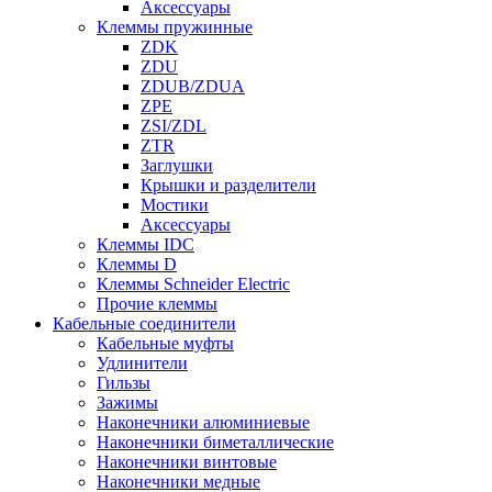
Аксессуары
Клеммы пружинные
ZDK
ZDU
ZDUB/ZDUA
ZPE
ZSI/ZDL
ZTR
Заглушки
Крышки и разделители
Мостики
Аксессуары
Клеммы IDC
Клеммы D
Клеммы Schneider Electric
Прочие клеммы
Кабельные соединители
Кабельные муфты
Удлинители
Гильзы
Зажимы
Наконечники алюминиевые
Наконечники биметаллические
Наконечники винтовые
Наконечники медные