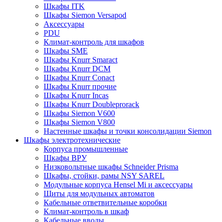
Шкафы ITK
Шкафы Siemon Versapod
Аксессуары
PDU
Климат-контроль для шкафов
Шкафы SME
Шкафы Knurr Smaract
Шкафы Knurr DCM
Шкафы Knurr Conact
Шкафы Knurr прочие
Шкафы Knurr Incas
Шкафы Knurr Doubleprorack
Шкафы Siemon V600
Шкафы Siemon V800
Настенные шкафы и точки консолидации Siemon
Шкафы электротехнические
Корпуса промышленные
Шкафы ВРУ
Низковольтные шкафы Schneider Prisma
Шкафы, стойки, рамы NSY SAREL
Модульные корпуса Hensel Mi и аксессуары
Щиты для модульных автоматов
Кабельные ответвительные коробки
Климат-контроль в шкаф
Кабельные вводы