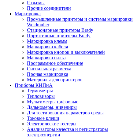
Разъемы
Прочие соединители
Маркировка
Промышленные принтеры и системы маркировки
Weidmuller
Стационарные принтеры Brady
Портативные принтеры Brady
Маркировка клемм
Маркировка кабеля
Маркировка кнопок и выключателей
Маркировка гильз
Программное обеспечение
Сигнальная разметка
Прочая маркировка
Материалы для принтеров
Приборы КИПиА
Термометры
Тепловизоры
Мультиметры цифровые
Дальномеры, нивелиры
Для тестирования параметров среды
Токовые клещи
Электрические тестеры
Анализаторы качества и регистраторы
электроэнергии