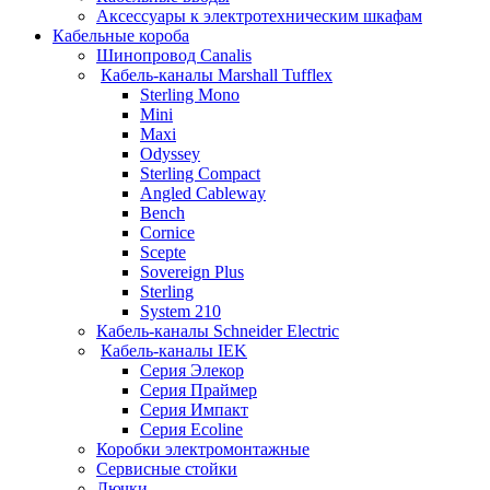
Аксессуары к электротехническим шкафам
Кабельные короба
Шинопровод Canalis
Кабель-каналы Marshall Tufflex
Sterling Mono
Mini
Maxi
Odyssey
Sterling Compact
Angled Cableway
Bench
Cornice
Scepte
Sovereign Plus
Sterling
System 210
Кабель-каналы Schneider Electric
Кабель-каналы IEK
Серия Элекор
Серия Праймер
Серия Импакт
Серия Ecoline
Коробки электромонтажные
Сервисные стойки
Лючки