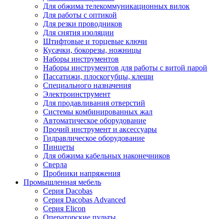
Для обжима телекоммуникационных вилок
Для работы с оптикой
Для резки проводников
Для снятия изоляции
Штифтовые и торцевые ключи
Кусачки, бокорезы, ножницы
Наборы инструментов
Наборы инструментов для работы с витой парой
Пассатижи, плоскогубцы, клещи
Специального назначения
Электроинструмент
Для продавливания отверстий
Системы комбинированных жал
Автоматическое оборудование
Прочий инструмент и аксессуары
Гидравлическое оборудование
Пинцеты
Для обжима кабельных наконечников
Сверла
Пробники напряжения
Промышленная мебель
Серия Dacobas
Серия Dacobas Advanced
Серия Elicon
Операторские пульты