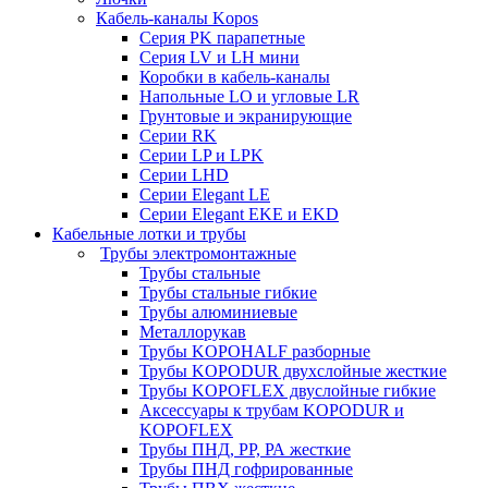
Кабель-каналы Kopos
Серия PK парапетные
Серия LV и LH мини
Коробки в кабель-каналы
Напольные LO и угловые LR
Грунтовые и экранирующие
Серии RK
Серии LP и LPK
Серии LHD
Серии Elegant LE
Серии Elegant EKE и EKD
Кабельные лотки и трубы
Трубы электромонтажные
Трубы стальные
Трубы стальные гибкие
Трубы алюминиевые
Металлорукав
Трубы KOPOHALF разборные
Трубы KOPODUR двухслойные жесткие
Трубы KOPOFLEX двуслойные гибкие
Аксессуары к трубам KOPODUR и
KOPOFLEX
Трубы ПНД, РР, РА жесткие
Трубы ПНД гофрированные