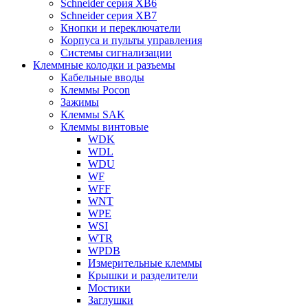
Schneider серия XB6
Schneider серия XB7
Кнопки и переключатели
Корпуса и пульты управления
Системы сигнализации
Клеммные колодки и разъемы
Кабельные вводы
Клеммы Pocon
Зажимы
Клеммы SAK
Клеммы винтовые
WDK
WDL
WDU
WF
WFF
WNT
WPE
WSI
WTR
WPDB
Измерительные клеммы
Крышки и разделители
Мостики
Заглушки