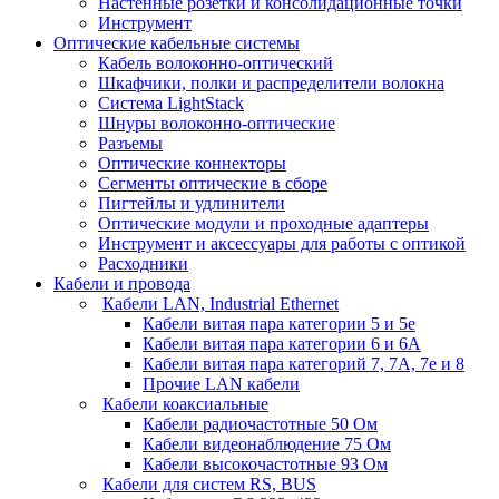
Настенные розетки и консолидационные точки
Инструмент
Оптические кабельные системы
Кабель волоконно-оптический
Шкафчики, полки и распределители волокна
Система LightStack
Шнуры волоконно-оптические
Разъемы
Оптические коннекторы
Сегменты оптические в сборе
Пигтейлы и удлинители
Оптические модули и проходные адаптеры
Инструмент и аксессуары для работы с оптикой
Расходники
Кабели и провода
Кабели LAN, Industrial Ethernet
Кабели витая пара категории 5 и 5е
Кабели витая пара категории 6 и 6A
Кабели витая пара категорий 7, 7А, 7е и 8
Прочие LAN кабели
Кабели коаксиальные
Кабели радиочастотные 50 Ом
Кабели видеонаблюдение 75 Ом
Кабели высокочастотные 93 Ом
Кабели для систем RS, BUS