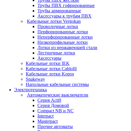
Трубы ПВХ жесткие
Трубы ПВХ гофрированные
Трубы армированные
Аксессуары к трубам ПВХ
Кабельные лотки Vergokan
Проволочные лотки
Перфорированные лотки
Неперфорированные лотки
Низкопрофильные лотки
Лотки из нержавеющей стали
Лестничные лотки
Аксессуары
Кабельные лотки IEK
Кабельные лотки Cablofil
Кабельные лотки Kopos
Snakeway
Напольные кабельные системы
Электротехника
Автоматические выключатели
Серия Acti9
Серия Домовой
Compact NB и NC
Interpact
Masterpact
Прочие автоматы