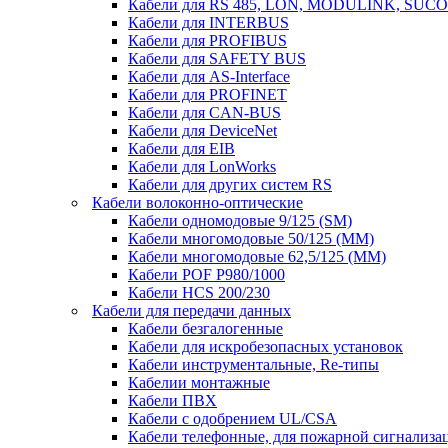
Кабели для RS 485, LON, MODULINK, SUCO
Кабели для INTERBUS
Кабели для PROFIBUS
Кабели для SAFETY BUS
Кабели для AS-Interface
Кабели для PROFINET
Кабели для CAN-BUS
Кабели для DeviceNet
Кабели для EIB
Кабели для LonWorks
Кабели для других систем RS
Кабели волоконно-оптические
Кабели одномодовые 9/125 (SM)
Кабели многомодовые 50/125 (ММ)
Кабели многомодовые 62,5/125 (ММ)
Кабели POF P980/1000
Кабели HCS 200/230
Кабели для передачи данных
Кабели безгалогенные
Кабели для искробезопасных установок
Кабели инструментальные, Re-типы
Кабелии монтажные
Кабели ПВХ
Кабели с одобрением UL/CSA
Кабели телефонные, для пожарной сигнализа