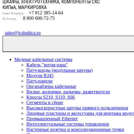
ШКАФЫ, ЭЛЕКТРОТЕХНИКА, КОМПОНЕНТЫ СКС
КИП
и
А, МАРКИРОВКА
+7 812 385-14-64
Санкт-Петербург:
8 800 600-72-75
По России:
sales@icsbaltica.ru
Медные кабельные системы
Кабель "витая пара"
Патч-корды (модульные шнуры)
Модули RJ45
Патч-панели
Органайзеры кабельные
Вилки, колпачки, разъемы, разветвители
Кроссы S210, S110, S66
Сегменты в сборе
Высокоскоростные шнуры прямого подключения
Лицевые пластины и аксессуары для монтажа моду
Промышленный Ethernet
Интеллектуальные системы управления
Настенные розетки и консолидационные точки