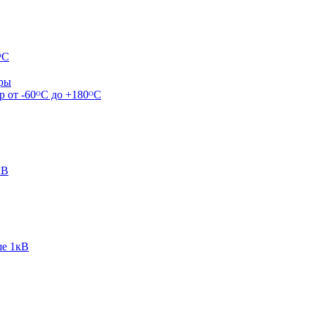
ᴼС
ары
р от -60ᴼC до +180ᴼС
кВ
ше 1кВ