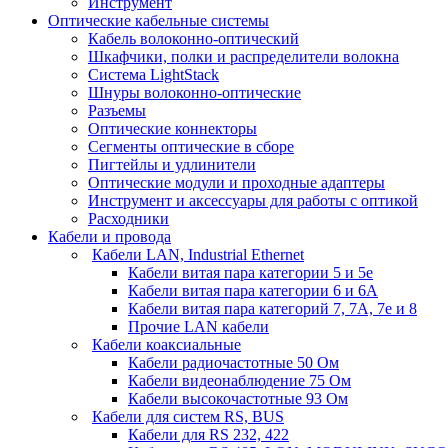
Инструмент
Оптические кабельные системы
Кабель волоконно-оптический
Шкафчики, полки и распределители волокна
Система LightStack
Шнуры волоконно-оптические
Разъемы
Оптические коннекторы
Сегменты оптические в сборе
Пигтейлы и удлинители
Оптические модули и проходные адаптеры
Инструмент и аксессуары для работы с оптикой
Расходники
Кабели и провода
Кабели LAN, Industrial Ethernet
Кабели витая пара категории 5 и 5е
Кабели витая пара категории 6 и 6A
Кабели витая пара категорий 7, 7А, 7е и 8
Прочие LAN кабели
Кабели коаксиальные
Кабели радиочастотные 50 Ом
Кабели видеонаблюдение 75 Ом
Кабели высокочастотные 93 Ом
Кабели для систем RS, BUS
Кабели для RS 232, 422