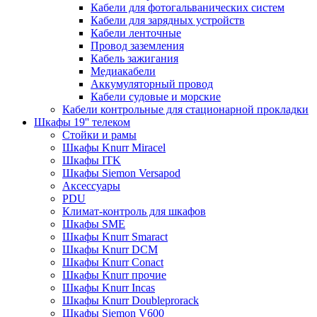
Кабели для фотогальванических систем
Кабели для зарядных устройств
Кабели ленточные
Провод заземления
Кабель зажигания
Медиакабели
Аккумуляторный провод
Кабели судовые и морские
Кабели контрольные для стационарной прокладки
Шкафы 19'' телеком
Стойки и рамы
Шкафы Knurr Miracel
Шкафы ITK
Шкафы Siemon Versapod
Аксессуары
PDU
Климат-контроль для шкафов
Шкафы SME
Шкафы Knurr Smaract
Шкафы Knurr DCM
Шкафы Knurr Conact
Шкафы Knurr прочие
Шкафы Knurr Incas
Шкафы Knurr Doubleprorack
Шкафы Siemon V600