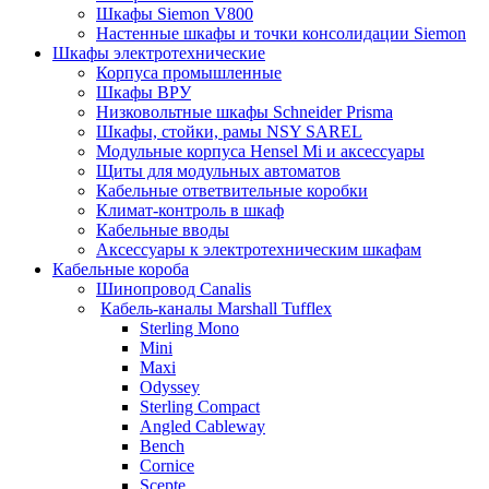
Шкафы Siemon V800
Настенные шкафы и точки консолидации Siemon
Шкафы электротехнические
Корпуса промышленные
Шкафы ВРУ
Низковольтные шкафы Schneider Prisma
Шкафы, стойки, рамы NSY SAREL
Модульные корпуса Hensel Mi и аксессуары
Щиты для модульных автоматов
Кабельные ответвительные коробки
Климат-контроль в шкаф
Кабельные вводы
Аксессуары к электротехническим шкафам
Кабельные короба
Шинопровод Canalis
Кабель-каналы Marshall Tufflex
Sterling Mono
Mini
Maxi
Odyssey
Sterling Compact
Angled Cableway
Bench
Cornice
Scepte