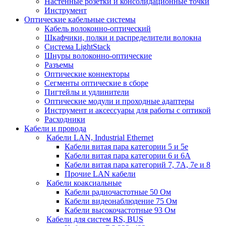
Настенные розетки и консолидационные точки
Инструмент
Оптические кабельные системы
Кабель волоконно-оптический
Шкафчики, полки и распределители волокна
Система LightStack
Шнуры волоконно-оптические
Разъемы
Оптические коннекторы
Сегменты оптические в сборе
Пигтейлы и удлинители
Оптические модули и проходные адаптеры
Инструмент и аксессуары для работы с оптикой
Расходники
Кабели и провода
Кабели LAN, Industrial Ethernet
Кабели витая пара категории 5 и 5е
Кабели витая пара категории 6 и 6A
Кабели витая пара категорий 7, 7А, 7е и 8
Прочие LAN кабели
Кабели коаксиальные
Кабели радиочастотные 50 Ом
Кабели видеонаблюдение 75 Ом
Кабели высокочастотные 93 Ом
Кабели для систем RS, BUS