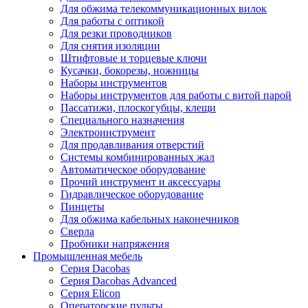
Для обжима телекоммуникационных вилок
Для работы с оптикой
Для резки проводников
Для снятия изоляции
Штифтовые и торцевые ключи
Кусачки, бокорезы, ножницы
Наборы инструментов
Наборы инструментов для работы с витой парой
Пассатижи, плоскогубцы, клещи
Специального назначения
Электроинструмент
Для продавливания отверстий
Системы комбинированных жал
Автоматическое оборудование
Прочий инструмент и аксессуары
Гидравлическое оборудование
Пинцеты
Для обжима кабельных наконечников
Сверла
Пробники напряжения
Промышленная мебель
Серия Dacobas
Серия Dacobas Advanced
Серия Elicon
Операторские пульты