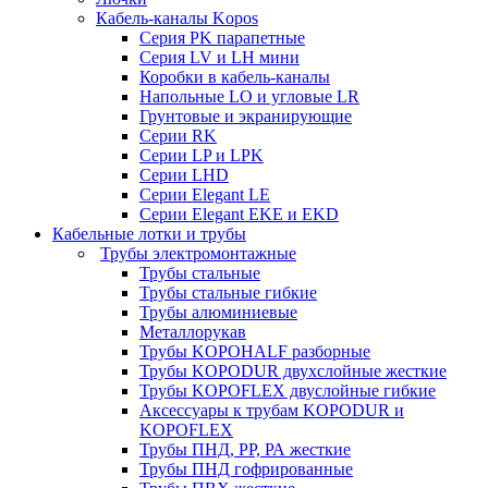
Кабель-каналы Kopos
Серия PK парапетные
Серия LV и LH мини
Коробки в кабель-каналы
Напольные LO и угловые LR
Грунтовые и экранирующие
Серии RK
Серии LP и LPK
Серии LHD
Серии Elegant LE
Серии Elegant EKE и EKD
Кабельные лотки и трубы
Трубы электромонтажные
Трубы стальные
Трубы стальные гибкие
Трубы алюминиевые
Металлорукав
Трубы KOPOHALF разборные
Трубы KOPODUR двухслойные жесткие
Трубы KOPOFLEX двуслойные гибкие
Аксессуары к трубам KOPODUR и
KOPOFLEX
Трубы ПНД, РР, РА жесткие
Трубы ПНД гофрированные