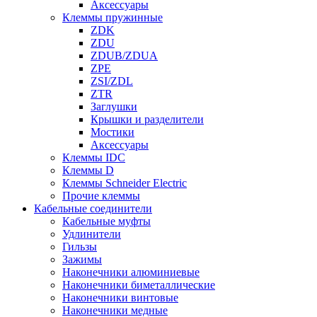
Аксессуары
Клеммы пружинные
ZDK
ZDU
ZDUB/ZDUA
ZPE
ZSI/ZDL
ZTR
Заглушки
Крышки и разделители
Мостики
Аксессуары
Клеммы IDC
Клеммы D
Клеммы Schneider Electric
Прочие клеммы
Кабельные соединители
Кабельные муфты
Удлинители
Гильзы
Зажимы
Наконечники алюминиевые
Наконечники биметаллические
Наконечники винтовые
Наконечники медные