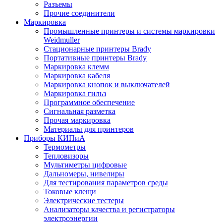
Разъемы
Прочие соединители
Маркировка
Промышленные принтеры и системы маркировки
Weidmuller
Стационарные принтеры Brady
Портативные принтеры Brady
Маркировка клемм
Маркировка кабеля
Маркировка кнопок и выключателей
Маркировка гильз
Программное обеспечение
Сигнальная разметка
Прочая маркировка
Материалы для принтеров
Приборы КИПиА
Термометры
Тепловизоры
Мультиметры цифровые
Дальномеры, нивелиры
Для тестирования параметров среды
Токовые клещи
Электрические тестеры
Анализаторы качества и регистраторы
электроэнергии