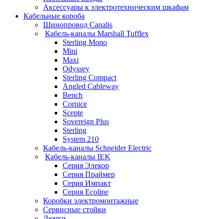
Аксессуары к электротехническим шкафам
Кабельные короба
Шинопровод Canalis
Кабель-каналы Marshall Tufflex
Sterling Mono
Mini
Maxi
Odyssey
Sterling Compact
Angled Cableway
Bench
Cornice
Scepte
Sovereign Plus
Sterling
System 210
Кабель-каналы Schneider Electric
Кабель-каналы IEK
Серия Элекор
Серия Праймер
Серия Импакт
Серия Ecoline
Коробки электромонтажные
Сервисные стойки
Лючки