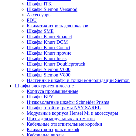
Шкафы ITK
Шкафы Siemon Versapod
Аксессуары
PDU
Климат-контроль для шкафов
Шкафы SME
Шкафы Knurr Smaract
Шкафы Knurr DCM
Шкафы Knurr Conact
Шкафы Knurr прочие
Шкафы Knurr Incas
Шкафы Knurr Doubleprorack
Шкафы Siemon V600
Шкафы Siemon V800
Настенные шкафы и точки консолидации Siemon
Шкафы электротехнические
Корпуса промышленные
Шкафы ВРУ
Низковольтные шкафы Schneider Prisma
Шкафы, стойки, рамы NSY SAREL
Модульные корпуса Hensel Mi и аксессуары
Щиты для модульных автоматов
Кабельные ответвительные коробки
Климат-контроль в шкаф
Кабельные вводы