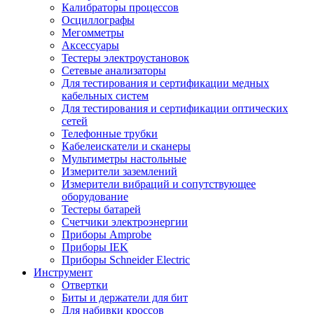
Калибраторы процессов
Осциллографы
Мегомметры
Аксессуары
Тестеры электроустановок
Сетевые анализаторы
Для тестирования и сертификации медных
кабельных систем
Для тестирования и сертификации оптических
сетей
Телефонные трубки
Кабелеискатели и сканеры
Мультиметры настольные
Измерители заземлений
Измерители вибраций и сопутствующее
оборудование
Тестеры батарей
Счетчики электроэнергии
Приборы Amprobe
Приборы IEK
Приборы Schneider Electric
Инструмент
Отвертки
Биты и держатели для бит
Для набивки кроссов