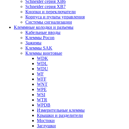
Schneider серия XB6
Schneider серия XB7
Кнопки и переключатели
Корпуса и пульты управления
Системы сигнализации
Клеммные колодки и разъемы
Кабельные вводы
Клеммы Pocon
Зажимы
Клеммы SAK
Клеммы винтовые
WDK
WDL
WDU
WF
WFF
WNT
WPE
WSI
WTR
WPDB
Измерительные клеммы
Крышки и разделители
Мостики
Заглушки