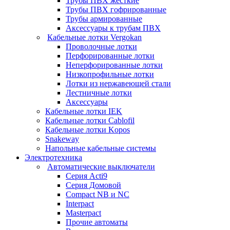
Трубы ПВХ жесткие
Трубы ПВХ гофрированные
Трубы армированные
Аксессуары к трубам ПВХ
Кабельные лотки Vergokan
Проволочные лотки
Перфорированные лотки
Неперфорированные лотки
Низкопрофильные лотки
Лотки из нержавеющей стали
Лестничные лотки
Аксессуары
Кабельные лотки IEK
Кабельные лотки Cablofil
Кабельные лотки Kopos
Snakeway
Напольные кабельные системы
Электротехника
Автоматические выключатели
Серия Acti9
Серия Домовой
Compact NB и NC
Interpact
Masterpact
Прочие автоматы