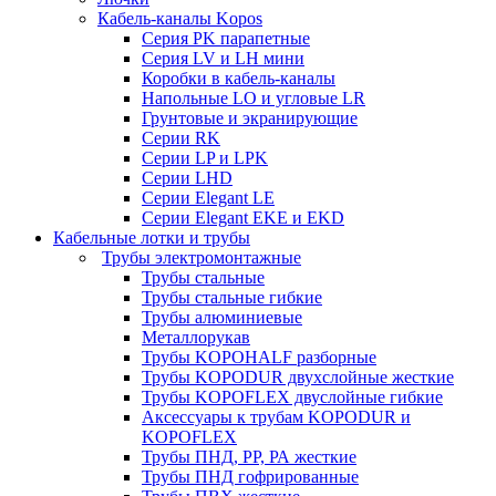
Кабель-каналы Kopos
Серия PK парапетные
Серия LV и LH мини
Коробки в кабель-каналы
Напольные LO и угловые LR
Грунтовые и экранирующие
Серии RK
Серии LP и LPK
Серии LHD
Серии Elegant LE
Серии Elegant EKE и EKD
Кабельные лотки и трубы
Трубы электромонтажные
Трубы стальные
Трубы стальные гибкие
Трубы алюминиевые
Металлорукав
Трубы KOPOHALF разборные
Трубы KOPODUR двухслойные жесткие
Трубы KOPOFLEX двуслойные гибкие
Аксессуары к трубам KOPODUR и
KOPOFLEX
Трубы ПНД, РР, РА жесткие
Трубы ПНД гофрированные