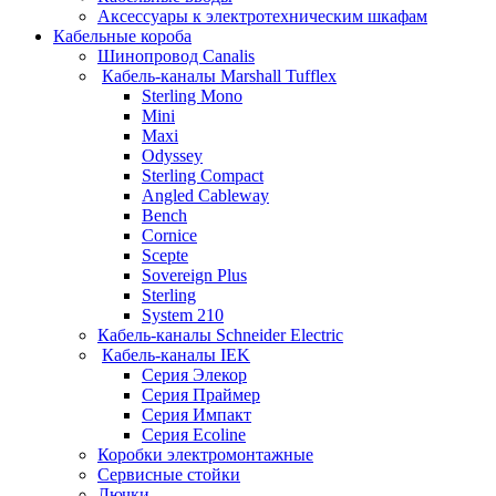
Аксессуары к электротехническим шкафам
Кабельные короба
Шинопровод Canalis
Кабель-каналы Marshall Tufflex
Sterling Mono
Mini
Maxi
Odyssey
Sterling Compact
Angled Cableway
Bench
Cornice
Scepte
Sovereign Plus
Sterling
System 210
Кабель-каналы Schneider Electric
Кабель-каналы IEK
Серия Элекор
Серия Праймер
Серия Импакт
Серия Ecoline
Коробки электромонтажные
Сервисные стойки
Лючки