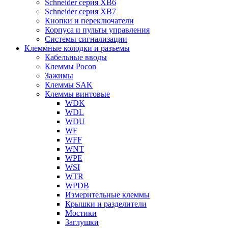
Schneider серия XB6
Schneider серия XB7
Кнопки и переключатели
Корпуса и пульты управления
Системы сигнализации
Клеммные колодки и разъемы
Кабельные вводы
Клеммы Pocon
Зажимы
Клеммы SAK
Клеммы винтовые
WDK
WDL
WDU
WF
WFF
WNT
WPE
WSI
WTR
WPDB
Измерительные клеммы
Крышки и разделители
Мостики
Заглушки