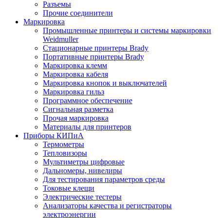
Разъемы
Прочие соединители
Маркировка
Промышленные принтеры и системы маркировки
Weidmuller
Стационарные принтеры Brady
Портативные принтеры Brady
Маркировка клемм
Маркировка кабеля
Маркировка кнопок и выключателей
Маркировка гильз
Программное обеспечение
Сигнальная разметка
Прочая маркировка
Материалы для принтеров
Приборы КИПиА
Термометры
Тепловизоры
Мультиметры цифровые
Дальномеры, нивелиры
Для тестирования параметров среды
Токовые клещи
Электрические тестеры
Анализаторы качества и регистраторы
электроэнергии