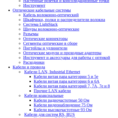
Настенные розетки и консолидационные точки
Инструмент
Оптические кабельные системы
Кабель волоконно-оптический
Шкафчики, полки и распределители волокна
Система LightStack
Шнуры волоконно-оптические
Разъемы
Оптические коннекторы
Сегменты оптические в сборе
Пигтейлы и удлинители
Оптические модули и проходные адаптеры
Инструмент и аксессуары для работы с оптикой
Расходники
Кабели и провода
Кабели LAN, Industrial Ethernet
Кабели витая пара категории 5 и 5е
Кабели витая пара категории 6 и 6A
Кабели витая пара категорий 7, 7А, 7е и 8
Прочие LAN кабели
Кабели коаксиальные
Кабели радиочастотные 50 Ом
Кабели видеонаблюдение 75 Ом
Кабели высокочастотные 93 Ом
Кабели для систем RS, BUS