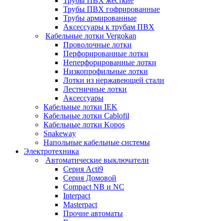
Трубы ПВХ жесткие
Трубы ПВХ гофрированные
Трубы армированные
Аксессуары к трубам ПВХ
Кабельные лотки Vergokan
Проволочные лотки
Перфорированные лотки
Неперфорированные лотки
Низкопрофильные лотки
Лотки из нержавеющей стали
Лестничные лотки
Аксессуары
Кабельные лотки IEK
Кабельные лотки Cablofil
Кабельные лотки Kopos
Snakeway
Напольные кабельные системы
Электротехника
Автоматические выключатели
Серия Acti9
Серия Домовой
Compact NB и NC
Interpact
Masterpact
Прочие автоматы