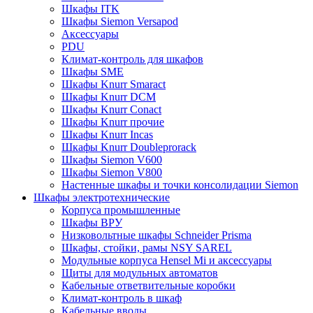
Шкафы ITK
Шкафы Siemon Versapod
Аксессуары
PDU
Климат-контроль для шкафов
Шкафы SME
Шкафы Knurr Smaract
Шкафы Knurr DCM
Шкафы Knurr Conact
Шкафы Knurr прочие
Шкафы Knurr Incas
Шкафы Knurr Doubleprorack
Шкафы Siemon V600
Шкафы Siemon V800
Настенные шкафы и точки консолидации Siemon
Шкафы электротехнические
Корпуса промышленные
Шкафы ВРУ
Низковольтные шкафы Schneider Prisma
Шкафы, стойки, рамы NSY SAREL
Модульные корпуса Hensel Mi и аксессуары
Щиты для модульных автоматов
Кабельные ответвительные коробки
Климат-контроль в шкаф
Кабельные вводы