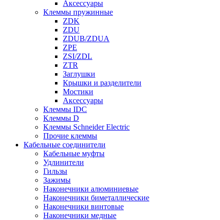
Аксессуары
Клеммы пружинные
ZDK
ZDU
ZDUB/ZDUA
ZPE
ZSI/ZDL
ZTR
Заглушки
Крышки и разделители
Мостики
Аксессуары
Клеммы IDC
Клеммы D
Клеммы Schneider Electric
Прочие клеммы
Кабельные соединители
Кабельные муфты
Удлинители
Гильзы
Зажимы
Наконечники алюминиевые
Наконечники биметаллические
Наконечники винтовые
Наконечники медные