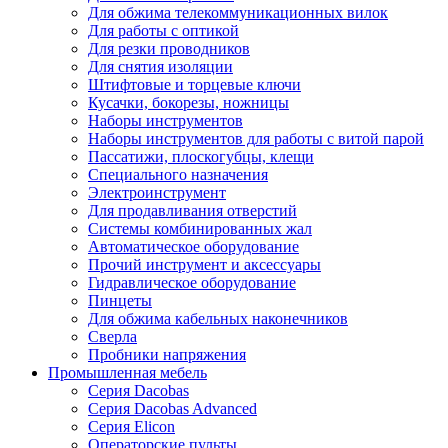
Для обжима телекоммуникационных вилок
Для работы с оптикой
Для резки проводников
Для снятия изоляции
Штифтовые и торцевые ключи
Кусачки, бокорезы, ножницы
Наборы инструментов
Наборы инструментов для работы с витой парой
Пассатижи, плоскогубцы, клещи
Специального назначения
Электроинструмент
Для продавливания отверстий
Системы комбинированных жал
Автоматическое оборудование
Прочий инструмент и аксессуары
Гидравлическое оборудование
Пинцеты
Для обжима кабельных наконечников
Сверла
Пробники напряжения
Промышленная мебель
Серия Dacobas
Серия Dacobas Advanced
Серия Elicon
Операторские пульты