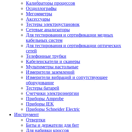
Калибраторы процессов
Осциллографы
Мегомметры
Аксессуары
Тестеры электроустановок
Сетевые анализаторы
Для тестирования и сертификации медных
кабельных систем
Для тестирования и сертификации оптических
сетей
Телефонные трубки
Кабелеискатели и сканеры
Мультиметры настольные
Измерители заземлений
Измерители вибраций и сопутствующее
оборудование
Тестеры батарей
Счетчики электроэнергии
Приборы Amprobe
Приборы IEK
Приборы Schneider Electric
Инструмент
Отвертки
Биты и держатели для бит
Для набивки кроссов