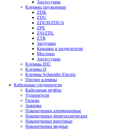
Аксессуары
Клеммы пружинные
ZDK
ZDU
ZDUB/ZDUA
ZPE
ZSI/ZDL
ZTR
Заглушки
Крышки и разделители
Мостики
Аксессуары
Клеммы IDC
Клеммы D
Клеммы Schneider Electric
Прочие клеммы
Кабельные соединители
Кабельные муфты
Удлинители
Гильзы
Зажимы
Наконечники алюминиевые
Наконечники биметаллические
Наконечники винтовые
Наконечники медные