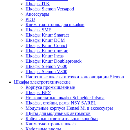
Шкафы ITK
Шкафы Siemon Versapod
Аксессуары
PDU
Климат-контроль для шкафов
Шкафы SME
Шкафы Knurr Smaract
Шкафы Knurr DCM
Шкафы Knurr Conact
Шкафы Knurr прочие
Шкафы Knurr Incas
Шкафы Knurr Doubleprorack
Шкафы Siemon V600
Шкафы Siemon V800
Настенные шкафы и точки консолидации Siemon
Шкафы электротехнические
Корпуса промышленные
Шкафы ВРУ
Низковольтные шкафы Schneider Prisma
Шкафы, стойки, рамы NSY SAREL
Модульные корпуса Hensel Mi и аксессуары
Щиты для модульных автоматов
Кабельные ответвительные коробки
Климат-контроль в шкаф
Кабельные вводы