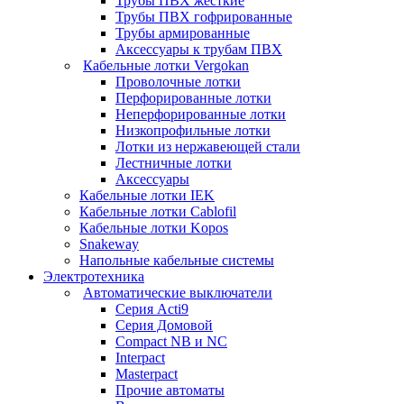
Трубы ПВХ жесткие
Трубы ПВХ гофрированные
Трубы армированные
Аксессуары к трубам ПВХ
Кабельные лотки Vergokan
Проволочные лотки
Перфорированные лотки
Неперфорированные лотки
Низкопрофильные лотки
Лотки из нержавеющей стали
Лестничные лотки
Аксессуары
Кабельные лотки IEK
Кабельные лотки Cablofil
Кабельные лотки Kopos
Snakeway
Напольные кабельные системы
Электротехника
Автоматические выключатели
Серия Acti9
Серия Домовой
Compact NB и NC
Interpact
Masterpact
Прочие автоматы