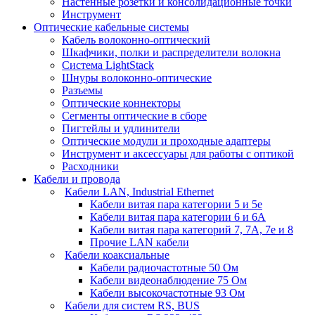
Настенные розетки и консолидационные точки
Инструмент
Оптические кабельные системы
Кабель волоконно-оптический
Шкафчики, полки и распределители волокна
Система LightStack
Шнуры волоконно-оптические
Разъемы
Оптические коннекторы
Сегменты оптические в сборе
Пигтейлы и удлинители
Оптические модули и проходные адаптеры
Инструмент и аксессуары для работы с оптикой
Расходники
Кабели и провода
Кабели LAN, Industrial Ethernet
Кабели витая пара категории 5 и 5е
Кабели витая пара категории 6 и 6A
Кабели витая пара категорий 7, 7А, 7е и 8
Прочие LAN кабели
Кабели коаксиальные
Кабели радиочастотные 50 Ом
Кабели видеонаблюдение 75 Ом
Кабели высокочастотные 93 Ом
Кабели для систем RS, BUS