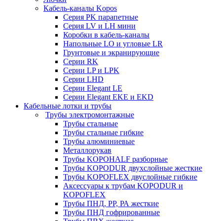
Кабель-каналы Kopos
Серия PK парапетные
Серия LV и LH мини
Коробки в кабель-каналы
Напольные LO и угловые LR
Грунтовые и экранирующие
Серии RK
Серии LP и LPK
Серии LHD
Серии Elegant LE
Серии Elegant EKE и EKD
Кабельные лотки и трубы
Трубы электромонтажные
Трубы стальные
Трубы стальные гибкие
Трубы алюминиевые
Металлорукав
Трубы KOPOHALF разборные
Трубы KOPODUR двухслойные жесткие
Трубы KOPOFLEX двуслойные гибкие
Аксессуары к трубам KOPODUR и
KOPOFLEX
Трубы ПНД, РР, РА жесткие
Трубы ПНД гофрированные