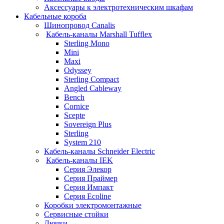
Аксессуары к электротехническим шкафам
Кабельные короба
Шинопровод Canalis
Кабель-каналы Marshall Tufflex
Sterling Mono
Mini
Maxi
Odyssey
Sterling Compact
Angled Cableway
Bench
Cornice
Scepte
Sovereign Plus
Sterling
System 210
Кабель-каналы Schneider Electric
Кабель-каналы IEK
Серия Элекор
Серия Праймер
Серия Импакт
Серия Ecoline
Коробки электромонтажные
Сервисные стойки
Лючки