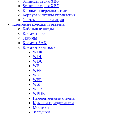
Schneider серия XB6
Schneider серия XB7
Кнопки и переключатели
Корпуса и пульты управления
Системы сигнализации
Клеммные колодки и разъемы
Кабельные вводы
Клеммы Pocon
Зажимы
Клеммы SAK
Клеммы винтовые
WDK
WDL
WDU
WF
WFF
WNT
WPE
WSI
WTR
WPDB
Измерительные клеммы
Крышки и разделители
Мостики
Заглушки