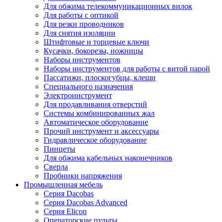
Для обжима телекоммуникационных вилок
Для работы с оптикой
Для резки проводников
Для снятия изоляции
Штифтовые и торцевые ключи
Кусачки, бокорезы, ножницы
Наборы инструментов
Наборы инструментов для работы с витой парой
Пассатижи, плоскогубцы, клещи
Специального назначения
Электроинструмент
Для продавливания отверстий
Системы комбинированных жал
Автоматическое оборудование
Прочий инструмент и аксессуары
Гидравлическое оборудование
Пинцеты
Для обжима кабельных наконечников
Сверла
Пробники напряжения
Промышленная мебель
Серия Dacobas
Серия Dacobas Advanced
Серия Elicon
Операторские пульты