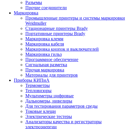
Разъемы
Прочие соединители
Маркировка
Промышленные принтеры и системы маркировки
Weidmuller
Стационарные принтеры Brady
Портативные принтеры Brady
Маркировка клемм
Маркировка кабеля
Маркировка кнопок и выключателей
Маркировка гильз
Программное обеспечение
Сигнальная разметка
Прочая маркировка
Материалы для принтеров
Приборы КИПиА
Термометры
Тепловизоры
Мультиметры цифровые
Дальномеры, нивелиры
Для тестирования параметров среды
Токовые клещи
Электрические тестеры
Анализаторы качества и регистраторы
электроэнергии