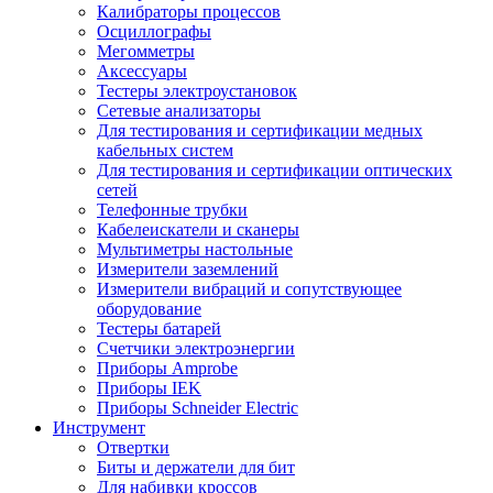
Калибраторы процессов
Осциллографы
Мегомметры
Аксессуары
Тестеры электроустановок
Сетевые анализаторы
Для тестирования и сертификации медных
кабельных систем
Для тестирования и сертификации оптических
сетей
Телефонные трубки
Кабелеискатели и сканеры
Мультиметры настольные
Измерители заземлений
Измерители вибраций и сопутствующее
оборудование
Тестеры батарей
Счетчики электроэнергии
Приборы Amprobe
Приборы IEK
Приборы Schneider Electric
Инструмент
Отвертки
Биты и держатели для бит
Для набивки кроссов