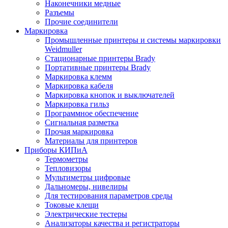
Наконечники медные
Разъемы
Прочие соединители
Маркировка
Промышленные принтеры и системы маркировки
Weidmuller
Стационарные принтеры Brady
Портативные принтеры Brady
Маркировка клемм
Маркировка кабеля
Маркировка кнопок и выключателей
Маркировка гильз
Программное обеспечение
Сигнальная разметка
Прочая маркировка
Материалы для принтеров
Приборы КИПиА
Термометры
Тепловизоры
Мультиметры цифровые
Дальномеры, нивелиры
Для тестирования параметров среды
Токовые клещи
Электрические тестеры
Анализаторы качества и регистраторы