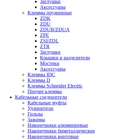
Заглушки
Аксессуары
Клеммы пружинные
ZDK
ZDU
ZDUB/ZDUA
ZPE
ZSI/ZDL
ZTR
Заглушки
Крышки и разделители
Мостики
Аксессуары
Клеммы IDC
Клеммы D
Клеммы Schneider Electric
Прочие клеммы
Кабельные соединители
Кабельные муфты
Удлинители
Гильзы
Зажимы
Наконечники алюминиевые
Наконечники биметаллические
Наконечники винтовые