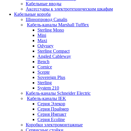
Кабельные вводы
Аксессуары к электротехническим шкафам
Кабельные короба
Шинопровод Canalis
Кабель-каналы Marshall Tufflex
Sterling Mono
Mini
Maxi
Odyssey
Sterling Compact
Angled Cableway
Bench
Cornice
Scepte
Sovereign Plus
Sterling
System 210
Кабель-каналы Schneider Electric
Кабель-каналы IEK
Серия Элекор
Серия Праймер
Серия Импакт
Серия Ecoline
Коробки электромонтажные
Сервисные стойки