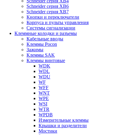
Schneider серия XB4
Schneider серия XB6
Schneider серия XB7
Кнопки и переключатели
Корпуса и пульты управления
Системы сигнализации
Клеммные колодки и разъемы
Кабельные вводы
Клеммы Pocon
Зажимы
Клеммы SAK
Клеммы винтовые
WDK
WDL
WDU
WF
WFF
WNT
WPE
WSI
WTR
WPDB
Измерительные клеммы
Крышки и разделители
Мостики