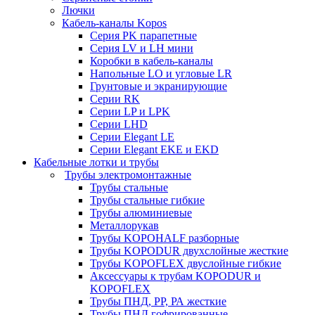
Лючки
Кабель-каналы Kopos
Серия PK парапетные
Серия LV и LH мини
Коробки в кабель-каналы
Напольные LO и угловые LR
Грунтовые и экранирующие
Серии RK
Серии LP и LPK
Серии LHD
Серии Elegant LE
Серии Elegant EKE и EKD
Кабельные лотки и трубы
Трубы электромонтажные
Трубы стальные
Трубы стальные гибкие
Трубы алюминиевые
Металлорукав
Трубы KOPOHALF разборные
Трубы KOPODUR двухслойные жесткие
Трубы KOPOFLEX двуслойные гибкие
Аксессуары к трубам KOPODUR и
KOPOFLEX
Трубы ПНД, РР, РА жесткие
Трубы ПНД гофрированные