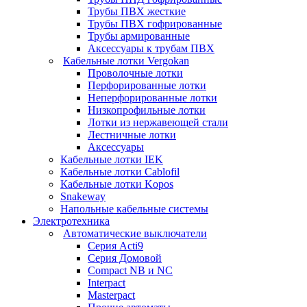
Трубы ПВХ жесткие
Трубы ПВХ гофрированные
Трубы армированные
Аксессуары к трубам ПВХ
Кабельные лотки Vergokan
Проволочные лотки
Перфорированные лотки
Неперфорированные лотки
Низкопрофильные лотки
Лотки из нержавеющей стали
Лестничные лотки
Аксессуары
Кабельные лотки IEK
Кабельные лотки Cablofil
Кабельные лотки Kopos
Snakeway
Напольные кабельные системы
Электротехника
Автоматические выключатели
Серия Acti9
Серия Домовой
Compact NB и NC
Interpact
Masterpact