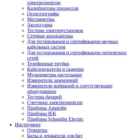
электроэнергии
Калибраторы процессов
Осциллографы
Мегомметры
Аксессуары
Тестеры электроустановок
Сетевые анализаторы
Для тестирования и сертификации медных
кабельных систем
Для тестирования и сертификации оптических
сетей
Телефонные трубки
Кабелеискатели и сканеры
Мультиметры настольные
Измерители заземлений
Измерители вибраций и сопутствующее
оборудование
Тестеры батарей
Счетчики электроэнергии
Приборы Amprobe
Приборы IEK
Приборы Schneider Electric
Инструмент
Отвертки
Биты и держатели для бит