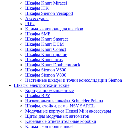
Шкафы Knurr Miracel
Шкафы ITK
Шкафы Siemon Versapod
Аксессуары
PDU
Климат-контроль для шкафов
Шкафы SME
Шкафы Knurr Smaract
Шкафы Knurr DCM
Шкафы Knurr Conact
Шкафы Knurr прочие
Шкафы Knurr Incas
Шкафы Knurr Doubleprorack
Шкафы Siemon V600
Шкафы Siemon V800
Настенные шкафы и точки консолидации Siemon
Шкафы электротехнические
Корпуса промышленные
Шкафы ВРУ
Низковольтные шкафы Schneider Prisma
Шкафы, стойки, рамы NSY SAREL
Модульные корпуса Hensel Mi и аксессуары
Щиты для модульных автоматов
Кабельные ответвительные коробки
Климат-контроль в шкаф