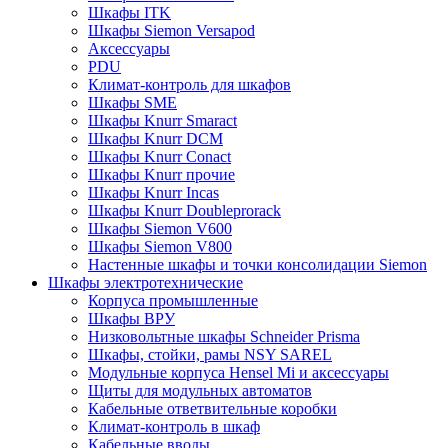
Шкафы ITK
Шкафы Siemon Versapod
Аксессуары
PDU
Климат-контроль для шкафов
Шкафы SME
Шкафы Knurr Smaract
Шкафы Knurr DCM
Шкафы Knurr Conact
Шкафы Knurr прочие
Шкафы Knurr Incas
Шкафы Knurr Doubleprorack
Шкафы Siemon V600
Шкафы Siemon V800
Настенные шкафы и точки консолидации Siemon
Шкафы электротехнические
Корпуса промышленные
Шкафы ВРУ
Низковольтные шкафы Schneider Prisma
Шкафы, стойки, рамы NSY SAREL
Модульные корпуса Hensel Mi и аксессуары
Щиты для модульных автоматов
Кабельные ответвительные коробки
Климат-контроль в шкаф
Кабельные вводы