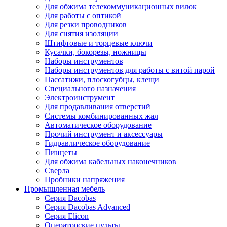
Для обжима телекоммуникационных вилок
Для работы с оптикой
Для резки проводников
Для снятия изоляции
Штифтовые и торцевые ключи
Кусачки, бокорезы, ножницы
Наборы инструментов
Наборы инструментов для работы с витой парой
Пассатижи, плоскогубцы, клещи
Специального назначения
Электроинструмент
Для продавливания отверстий
Системы комбинированных жал
Автоматическое оборудование
Прочий инструмент и аксессуары
Гидравлическое оборудование
Пинцеты
Для обжима кабельных наконечников
Сверла
Пробники напряжения
Промышленная мебель
Серия Dacobas
Серия Dacobas Advanced
Серия Elicon
Операторские пульты