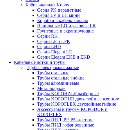
Кабель-каналы Kopos
Серия PK парапетные
Серия LV и LH мини
Коробки в кабель-каналы
Напольные LO и угловые LR
Грунтовые и экранирующие
Серии RK
Серии LP и LPK
Серии LHD
Серии Elegant LE
Серии Elegant EKE и EKD
Кабельные лотки и трубы
Трубы электромонтажные
Трубы стальные
Трубы стальные гибкие
Трубы алюминиевые
Металлорукав
Трубы KOPOHALF разборные
Трубы KOPODUR двухслойные жесткие
Трубы KOPOFLEX двуслойные гибкие
Аксессуары к трубам KOPODUR и
KOPOFLEX
Трубы ПНД, РР, РА жесткие
Трубы ПНД гофрированные