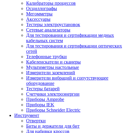
Калибраторы процессов
Осциллографы
Мегомметры
Аксессуары
Тестеры электроустановок
Сетевые анализаторы
Для тестирования и сертификации медных
кабельных систем
Для тестирования и сертификации оптических
сетей
Телефонные трубки
Кабелеискатели и сканеры
Мультиметры настольные
Измерители заземлений
Измерители вибраций и сопутствующее
оборудование
Тестеры батарей
Счетчики электроэнергии
Приборы Amprobe
Приборы IEK
Приборы Schneider Electric
Инструмент
Отвертки
Биты и держатели для бит
Для набивки кроссов