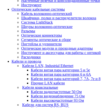
Настенные розетки и консолидационные точки
Инструмент
Оптические кабельные системы
Кабель волоконно-оптический
Шкафчики, полки и распределители волокна
Система LightStack
Шнуры волоконно-оптические
Разъемы
Оптические коннекторы
Сегменты оптические в сборе
Пигтейлы и удлинители
Оптические модули и проходные адаптеры
Инструмент и аксессуары для работы с оптикой
Расходники
Кабели и провода
Кабели LAN, Industrial Ethernet
Кабели витая пара категории 5 и 5е
Кабели витая пара категории 6 и 6A
Кабели витая пара категорий 7, 7А, 7е и 8
Прочие LAN кабели
Кабели коаксиальные
Кабели радиочастотные 50 Ом
Кабели видеонаблюдение 75 Ом
Кабели высокочастотные 93 Ом
Кабели для систем RS, BUS