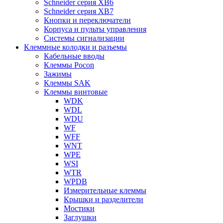
Schneider серия XB6
Schneider серия XB7
Кнопки и переключатели
Корпуса и пульты управления
Системы сигнализации
Клеммные колодки и разъемы
Кабельные вводы
Клеммы Pocon
Зажимы
Клеммы SAK
Клеммы винтовые
WDK
WDL
WDU
WF
WFF
WNT
WPE
WSI
WTR
WPDB
Измерительные клеммы
Крышки и разделители
Мостики
Заглушки