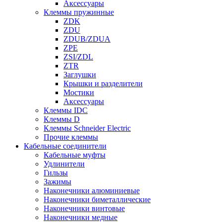
Аксессуары
Клеммы пружинные
ZDK
ZDU
ZDUB/ZDUA
ZPE
ZSI/ZDL
ZTR
Заглушки
Крышки и разделители
Мостики
Аксессуары
Клеммы IDC
Клеммы D
Клеммы Schneider Electric
Прочие клеммы
Кабельные соединители
Кабельные муфты
Удлинители
Гильзы
Зажимы
Наконечники алюминиевые
Наконечники биметаллические
Наконечники винтовые
Наконечники медные