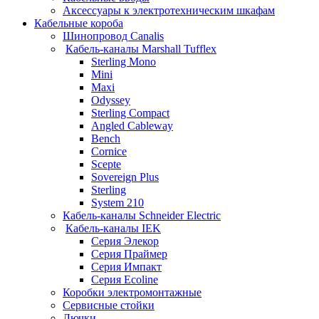
Аксессуары к электротехническим шкафам
Кабельные короба
Шинопровод Canalis
Кабель-каналы Marshall Tufflex
Sterling Mono
Mini
Maxi
Odyssey
Sterling Compact
Angled Cableway
Bench
Cornice
Scepte
Sovereign Plus
Sterling
System 210
Кабель-каналы Schneider Electric
Кабель-каналы IEK
Серия Элекор
Серия Праймер
Серия Импакт
Серия Ecoline
Коробки электромонтажные
Сервисные стойки
Лючки