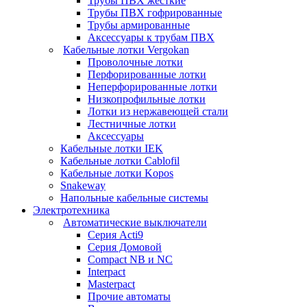
Трубы ПВХ жесткие
Трубы ПВХ гофрированные
Трубы армированные
Аксессуары к трубам ПВХ
Кабельные лотки Vergokan
Проволочные лотки
Перфорированные лотки
Неперфорированные лотки
Низкопрофильные лотки
Лотки из нержавеющей стали
Лестничные лотки
Аксессуары
Кабельные лотки IEK
Кабельные лотки Cablofil
Кабельные лотки Kopos
Snakeway
Напольные кабельные системы
Электротехника
Автоматические выключатели
Серия Acti9
Серия Домовой
Compact NB и NC
Interpact
Masterpact
Прочие автоматы