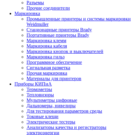
Разъемы
Прочие соединители
Маркировка
Промышленные принтеры и системы маркировки
Weidmuller
Стационарные принтеры Brady
Портативные принтеры Brady
Маркировка клемм
Маркировка кабеля
Маркировка кнопок и выключателей
Маркировка гильз
Программное обеспечение
Сигнальная разметка
Прочая маркировка
Материалы для принтеров
Приборы КИПиА
Термометры
Тепловизоры
Мультиметры цифровые
Дальномеры, нивелиры
Для тестирования параметров среды
Токовые клещи
Электрические тестеры
Анализаторы качества и регистраторы
электроэнергии