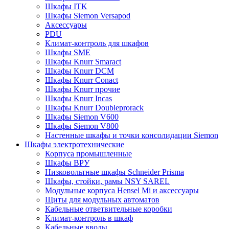
Шкафы ITK
Шкафы Siemon Versapod
Аксессуары
PDU
Климат-контроль для шкафов
Шкафы SME
Шкафы Knurr Smaract
Шкафы Knurr DCM
Шкафы Knurr Conact
Шкафы Knurr прочие
Шкафы Knurr Incas
Шкафы Knurr Doubleprorack
Шкафы Siemon V600
Шкафы Siemon V800
Настенные шкафы и точки консолидации Siemon
Шкафы электротехнические
Корпуса промышленные
Шкафы ВРУ
Низковольтные шкафы Schneider Prisma
Шкафы, стойки, рамы NSY SAREL
Модульные корпуса Hensel Mi и аксессуары
Щиты для модульных автоматов
Кабельные ответвительные коробки
Климат-контроль в шкаф
Кабельные вводы