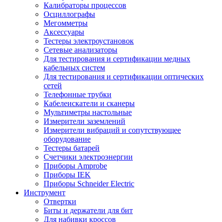
Калибраторы процессов
Осциллографы
Мегомметры
Аксессуары
Тестеры электроустановок
Сетевые анализаторы
Для тестирования и сертификации медных
кабельных систем
Для тестирования и сертификации оптических
сетей
Телефонные трубки
Кабелеискатели и сканеры
Мультиметры настольные
Измерители заземлений
Измерители вибраций и сопутствующее
оборудование
Тестеры батарей
Счетчики электроэнергии
Приборы Amprobe
Приборы IEK
Приборы Schneider Electric
Инструмент
Отвертки
Биты и держатели для бит
Для набивки кроссов