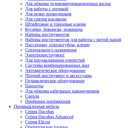
Для обжима телекоммуникационных вилок
Для работы с оптикой
Для резки проводников
Для снятия изоляции
Штифтовые и торцевые ключи
Кусачки, бокорезы, ножницы
Наборы инструментов
Наборы инструментов для работы с витой парой
Пассатижи, плоскогубцы, клещи
Специального назначения
Электроинструмент
Для продавливания отверстий
Системы комбинированных жал
Автоматическое оборудование
Прочий инструмент и аксессуары
Гидравлическое оборудование
Пинцеты
Для обжима кабельных наконечников
Сверла
Пробники напряжения
Промышленная мебель
Серия Dacobas
Серия Dacobas Advanced
Серия Elicon
Операторские пульты