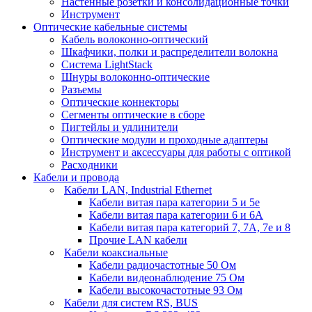
Настенные розетки и консолидационные точки
Инструмент
Оптические кабельные системы
Кабель волоконно-оптический
Шкафчики, полки и распределители волокна
Система LightStack
Шнуры волоконно-оптические
Разъемы
Оптические коннекторы
Сегменты оптические в сборе
Пигтейлы и удлинители
Оптические модули и проходные адаптеры
Инструмент и аксессуары для работы с оптикой
Расходники
Кабели и провода
Кабели LAN, Industrial Ethernet
Кабели витая пара категории 5 и 5е
Кабели витая пара категории 6 и 6A
Кабели витая пара категорий 7, 7А, 7е и 8
Прочие LAN кабели
Кабели коаксиальные
Кабели радиочастотные 50 Ом
Кабели видеонаблюдение 75 Ом
Кабели высокочастотные 93 Ом
Кабели для систем RS, BUS