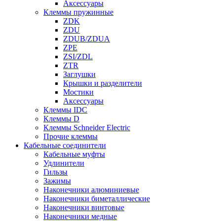
Аксессуары
Клеммы пружинные
ZDK
ZDU
ZDUB/ZDUA
ZPE
ZSI/ZDL
ZTR
Заглушки
Крышки и разделители
Мостики
Аксессуары
Клеммы IDC
Клеммы D
Клеммы Schneider Electric
Прочие клеммы
Кабельные соединители
Кабельные муфты
Удлинители
Гильзы
Зажимы
Наконечники алюминиевые
Наконечники биметаллические
Наконечники винтовые
Наконечники медные