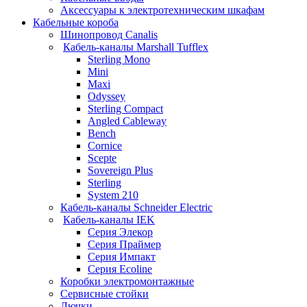
Аксессуары к электротехническим шкафам
Кабельные короба
Шинопровод Canalis
Кабель-каналы Marshall Tufflex
Sterling Mono
Mini
Maxi
Odyssey
Sterling Compact
Angled Cableway
Bench
Cornice
Scepte
Sovereign Plus
Sterling
System 210
Кабель-каналы Schneider Electric
Кабель-каналы IEK
Серия Элекор
Серия Праймер
Серия Импакт
Серия Ecoline
Коробки электромонтажные
Сервисные стойки
Лючки