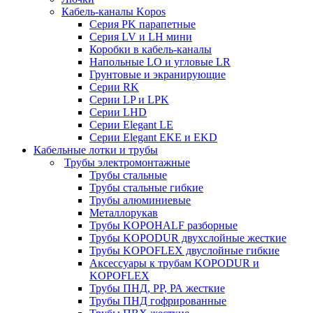
Кабель-каналы Kopos
Серия PK парапетные
Серия LV и LH мини
Коробки в кабель-каналы
Напольные LO и угловые LR
Грунтовые и экранирующие
Серии RK
Серии LP и LPK
Серии LHD
Серии Elegant LE
Серии Elegant EKE и EKD
Кабельные лотки и трубы
Трубы электромонтажные
Трубы стальные
Трубы стальные гибкие
Трубы алюминиевые
Металлорукав
Трубы KOPOHALF разборные
Трубы KOPODUR двухслойные жесткие
Трубы KOPOFLEX двуслойные гибкие
Аксессуары к трубам KOPODUR и
KOPOFLEX
Трубы ПНД, РР, РА жесткие
Трубы ПНД гофрированные