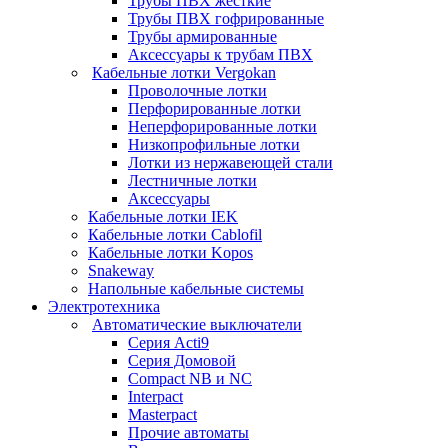
Трубы ПВХ жесткие
Трубы ПВХ гофрированные
Трубы армированные
Аксессуары к трубам ПВХ
Кабельные лотки Vergokan
Проволочные лотки
Перфорированные лотки
Неперфорированные лотки
Низкопрофильные лотки
Лотки из нержавеющей стали
Лестничные лотки
Аксессуары
Кабельные лотки IEK
Кабельные лотки Cablofil
Кабельные лотки Kopos
Snakeway
Напольные кабельные системы
Электротехника
Автоматические выключатели
Серия Acti9
Серия Домовой
Compact NB и NC
Interpact
Masterpact
Прочие автоматы