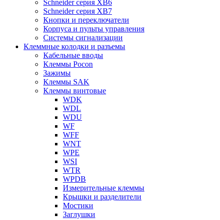
Schneider серия XB6
Schneider серия XB7
Кнопки и переключатели
Корпуса и пульты управления
Системы сигнализации
Клеммные колодки и разъемы
Кабельные вводы
Клеммы Pocon
Зажимы
Клеммы SAK
Клеммы винтовые
WDK
WDL
WDU
WF
WFF
WNT
WPE
WSI
WTR
WPDB
Измерительные клеммы
Крышки и разделители
Мостики
Заглушки