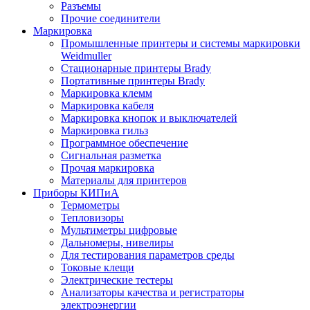
Разъемы
Прочие соединители
Маркировка
Промышленные принтеры и системы маркировки
Weidmuller
Стационарные принтеры Brady
Портативные принтеры Brady
Маркировка клемм
Маркировка кабеля
Маркировка кнопок и выключателей
Маркировка гильз
Программное обеспечение
Сигнальная разметка
Прочая маркировка
Материалы для принтеров
Приборы КИПиА
Термометры
Тепловизоры
Мультиметры цифровые
Дальномеры, нивелиры
Для тестирования параметров среды
Токовые клещи
Электрические тестеры
Анализаторы качества и регистраторы
электроэнергии