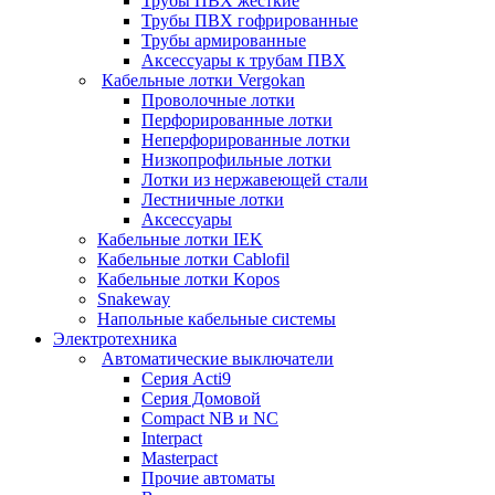
Трубы ПВХ жесткие
Трубы ПВХ гофрированные
Трубы армированные
Аксессуары к трубам ПВХ
Кабельные лотки Vergokan
Проволочные лотки
Перфорированные лотки
Неперфорированные лотки
Низкопрофильные лотки
Лотки из нержавеющей стали
Лестничные лотки
Аксессуары
Кабельные лотки IEK
Кабельные лотки Cablofil
Кабельные лотки Kopos
Snakeway
Напольные кабельные системы
Электротехника
Автоматические выключатели
Серия Acti9
Серия Домовой
Compact NB и NC
Interpact
Masterpact
Прочие автоматы