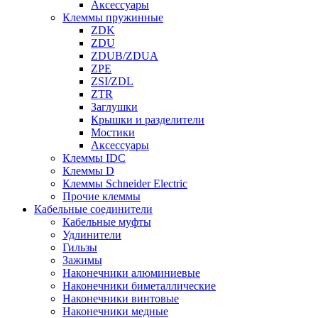
Аксессуары
Клеммы пружинные
ZDK
ZDU
ZDUB/ZDUA
ZPE
ZSI/ZDL
ZTR
Заглушки
Крышки и разделители
Мостики
Аксессуары
Клеммы IDC
Клеммы D
Клеммы Schneider Electric
Прочие клеммы
Кабельные соединители
Кабельные муфты
Удлинители
Гильзы
Зажимы
Наконечники алюминиевые
Наконечники биметаллические
Наконечники винтовые
Наконечники медные