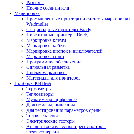
Разъемы
Прочие соединители
Маркировка
Промышленные принтеры и системы маркировки
Weidmuller
Стационарные принтеры Brady
Портативные принтеры Brady
Маркировка клемм
Маркировка кабеля
Маркировка кнопок и выключателей
Маркировка гильз
Программное обеспечение
Сигнальная разметка
Прочая маркировка
Материалы для принтеров
Приборы КИПиА
Термометры
Тепловизоры
Мультиметры цифровые
Дальномеры, нивелиры
Для тестирования параметров среды
Токовые клещи
Электрические тестеры
Анализаторы качества и регистраторы
электроэнергии