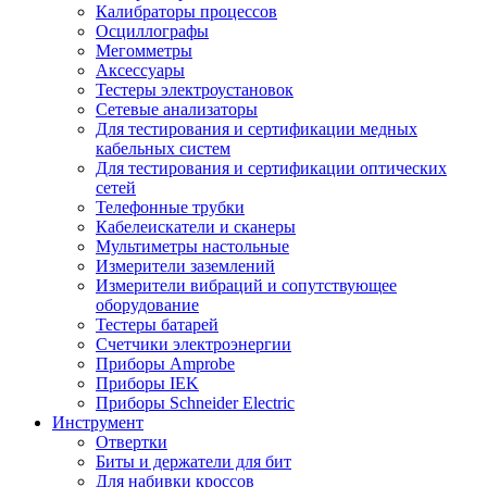
Калибраторы процессов
Осциллографы
Мегомметры
Аксессуары
Тестеры электроустановок
Сетевые анализаторы
Для тестирования и сертификации медных
кабельных систем
Для тестирования и сертификации оптических
сетей
Телефонные трубки
Кабелеискатели и сканеры
Мультиметры настольные
Измерители заземлений
Измерители вибраций и сопутствующее
оборудование
Тестеры батарей
Счетчики электроэнергии
Приборы Amprobe
Приборы IEK
Приборы Schneider Electric
Инструмент
Отвертки
Биты и держатели для бит
Для набивки кроссов