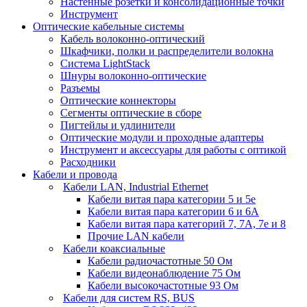
Настенные розетки и консолидационные точки
Инструмент
Оптические кабельные системы
Кабель волоконно-оптический
Шкафчики, полки и распределители волокна
Система LightStack
Шнуры волоконно-оптические
Разъемы
Оптические коннекторы
Сегменты оптические в сборе
Пигтейлы и удлинители
Оптические модули и проходные адаптеры
Инструмент и аксессуары для работы с оптикой
Расходники
Кабели и провода
Кабели LAN, Industrial Ethernet
Кабели витая пара категории 5 и 5е
Кабели витая пара категории 6 и 6A
Кабели витая пара категорий 7, 7А, 7е и 8
Прочие LAN кабели
Кабели коаксиальные
Кабели радиочастотные 50 Ом
Кабели видеонаблюдение 75 Ом
Кабели высокочастотные 93 Ом
Кабели для систем RS, BUS