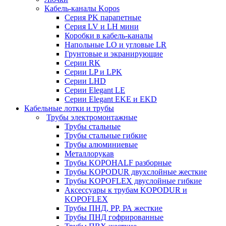
Кабель-каналы Kopos
Серия PK парапетные
Серия LV и LH мини
Коробки в кабель-каналы
Напольные LO и угловые LR
Грунтовые и экранирующие
Серии RK
Серии LP и LPK
Серии LHD
Серии Elegant LE
Серии Elegant EKE и EKD
Кабельные лотки и трубы
Трубы электромонтажные
Трубы стальные
Трубы стальные гибкие
Трубы алюминиевые
Металлорукав
Трубы KOPOHALF разборные
Трубы KOPODUR двухслойные жесткие
Трубы KOPOFLEX двуслойные гибкие
Аксессуары к трубам KOPODUR и
KOPOFLEX
Трубы ПНД, РР, РА жесткие
Трубы ПНД гофрированные