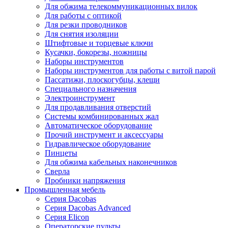
Для обжима телекоммуникационных вилок
Для работы с оптикой
Для резки проводников
Для снятия изоляции
Штифтовые и торцевые ключи
Кусачки, бокорезы, ножницы
Наборы инструментов
Наборы инструментов для работы с витой парой
Пассатижи, плоскогубцы, клещи
Специального назначения
Электроинструмент
Для продавливания отверстий
Системы комбинированных жал
Автоматическое оборудование
Прочий инструмент и аксессуары
Гидравлическое оборудование
Пинцеты
Для обжима кабельных наконечников
Сверла
Пробники напряжения
Промышленная мебель
Серия Dacobas
Серия Dacobas Advanced
Серия Elicon
Операторские пульты