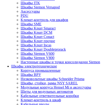
Шкафы ITK
Шкафы Siemon Versapod
Аксессуары
PDU
Климат-контроль для шкафов
Шкафы SME
Шкафы Knurr Smaract
Шкафы Knurr DCM
Шкафы Knurr Conact
Шкафы Knurr прочие
Шкафы Knurr Incas
Шкафы Knurr Doubleprorack
Шкафы Siemon V600
Шкафы Siemon V800
Настенные шкафы и точки консолидации Siemon
Шкафы электротехнические
Корпуса промышленные
Шкафы ВРУ
Низковольтные шкафы Schneider Prisma
Шкафы, стойки, рамы NSY SAREL
Модульные корпуса Hensel Mi и аксессуары
Щиты для модульных автоматов
Кабельные ответвительные коробки
Климат-контроль в шкаф
Кабельные вводы