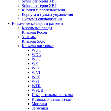
Schneider серия XB6
Schneider серия XB7
Кнопки и переключатели
Корпуса и пульты управления
Системы сигнализации
Клеммные колодки и разъемы
Кабельные вводы
Клеммы Pocon
Зажимы
Клеммы SAK
Клеммы винтовые
WDK
WDL
WDU
WF
WFF
WNT
WPE
WSI
WTR
WPDB
Измерительные клеммы
Крышки и разделители
Мостики
Заглушки