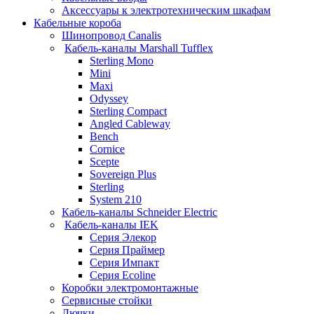
Аксессуары к электротехническим шкафам
Кабельные короба
Шинопровод Canalis
Кабель-каналы Marshall Tufflex
Sterling Mono
Mini
Maxi
Odyssey
Sterling Compact
Angled Cableway
Bench
Cornice
Scepte
Sovereign Plus
Sterling
System 210
Кабель-каналы Schneider Electric
Кабель-каналы IEK
Серия Элекор
Серия Праймер
Серия Импакт
Серия Ecoline
Коробки электромонтажные
Сервисные стойки
Лючки