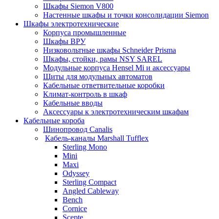
Шкафы Siemon V800
Настенные шкафы и точки консолидации Siemon
Шкафы электротехнические
Корпуса промышленные
Шкафы ВРУ
Низковольтные шкафы Schneider Prisma
Шкафы, стойки, рамы NSY SAREL
Модульные корпуса Hensel Mi и аксессуары
Щиты для модульных автоматов
Кабельные ответвительные коробки
Климат-контроль в шкаф
Кабельные вводы
Аксессуары к электротехническим шкафам
Кабельные короба
Шинопровод Canalis
Кабель-каналы Marshall Tufflex
Sterling Mono
Mini
Maxi
Odyssey
Sterling Compact
Angled Cableway
Bench
Cornice
Scepte