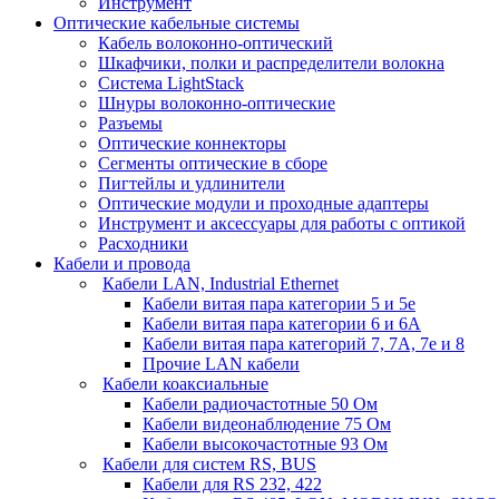
Инструмент
Оптические кабельные системы
Кабель волоконно-оптический
Шкафчики, полки и распределители волокна
Система LightStack
Шнуры волоконно-оптические
Разъемы
Оптические коннекторы
Сегменты оптические в сборе
Пигтейлы и удлинители
Оптические модули и проходные адаптеры
Инструмент и аксессуары для работы с оптикой
Расходники
Кабели и провода
Кабели LAN, Industrial Ethernet
Кабели витая пара категории 5 и 5е
Кабели витая пара категории 6 и 6A
Кабели витая пара категорий 7, 7А, 7е и 8
Прочие LAN кабели
Кабели коаксиальные
Кабели радиочастотные 50 Ом
Кабели видеонаблюдение 75 Ом
Кабели высокочастотные 93 Ом
Кабели для систем RS, BUS
Кабели для RS 232, 422