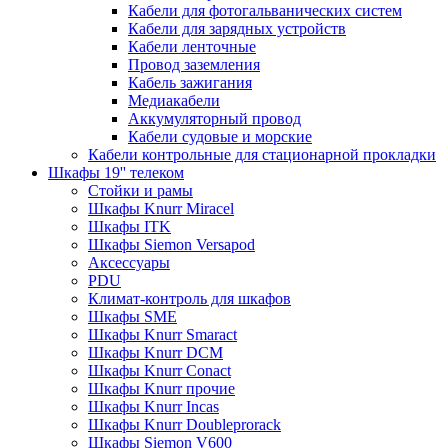
Кабели для фотогальванических систем
Кабели для зарядных устройств
Кабели ленточные
Провод заземления
Кабель зажигания
Медиакабели
Аккумуляторный провод
Кабели судовые и морские
Кабели контрольные для стационарной прокладки
Шкафы 19'' телеком
Стойки и рамы
Шкафы Knurr Miracel
Шкафы ITK
Шкафы Siemon Versapod
Аксессуары
PDU
Климат-контроль для шкафов
Шкафы SME
Шкафы Knurr Smaract
Шкафы Knurr DCM
Шкафы Knurr Conact
Шкафы Knurr прочие
Шкафы Knurr Incas
Шкафы Knurr Doubleprorack
Шкафы Siemon V600