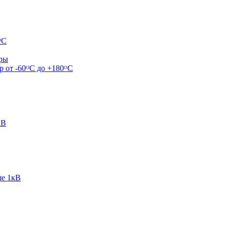
ᴼС
ары
р от -60ᴼC до +180ᴼС
кВ
ше 1кВ