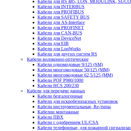
Кабели для RS 485, LON, MODULINK, SUCO
Кабели для INTERBUS
Кабели для PROFIBUS
Кабели для SAFETY BUS
Кабели для AS-Interface
Кабели для PROFINET
Кабели для CAN-BUS
Кабели для DeviceNet
Кабели для EIB
Кабели для LonWorks
Кабели для других систем RS
Кабели волоконно-оптические
Кабели одномодовые 9/125 (SM)
Кабели многомодовые 50/125 (ММ)
Кабели многомодовые 62,5/125 (ММ)
Кабели POF P980/1000
Кабели HCS 200/230
Кабели для передачи данных
Кабели безгалогенные
Кабели для искробезопасных установок
Кабели инструментальные, Re-типы
Кабелии монтажные
Кабели ПВХ
Кабели с одобрением UL/CSA
Кабели телефонные, для пожарной сигнализа