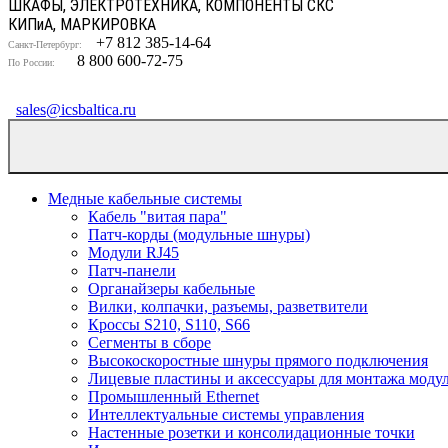
ШКАФЫ, ЭЛЕКТРОТЕХНИКА, КОМПОНЕНТЫ СКС
КИП
и
А, МАРКИРОВКА
+7 812 385-14-64
Санкт-Петербург:
8 800 600-72-75
По России:
sales@icsbaltica.ru
Медные кабельные системы
Кабель "витая пара"
Патч-корды (модульные шнуры)
Модули RJ45
Патч-панели
Органайзеры кабельные
Вилки, колпачки, разъемы, разветвители
Кроссы S210, S110, S66
Сегменты в сборе
Высокоскоростные шнуры прямого подключения
Лицевые пластины и аксессуары для монтажа моду
Промышленный Ethernet
Интеллектуальные системы управления
Настенные розетки и консолидационные точки