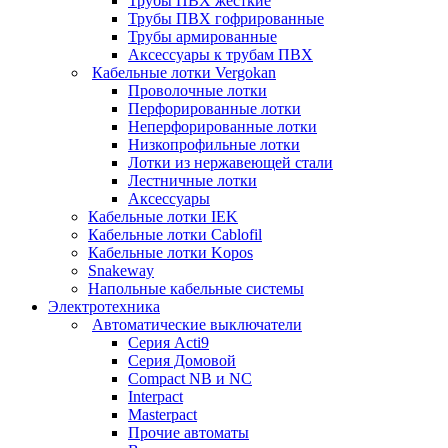
Трубы ПВХ жесткие
Трубы ПВХ гофрированные
Трубы армированные
Аксессуары к трубам ПВХ
Кабельные лотки Vergokan
Проволочные лотки
Перфорированные лотки
Неперфорированные лотки
Низкопрофильные лотки
Лотки из нержавеющей стали
Лестничные лотки
Аксессуары
Кабельные лотки IEK
Кабельные лотки Cablofil
Кабельные лотки Kopos
Snakeway
Напольные кабельные системы
Электротехника
Автоматические выключатели
Серия Acti9
Серия Домовой
Compact NB и NC
Interpact
Masterpact
Прочие автоматы