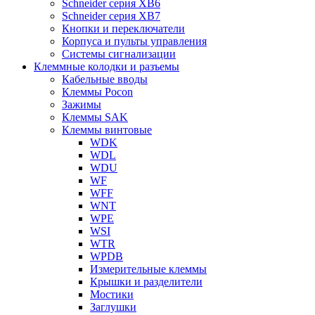
Schneider серия XB6
Schneider серия XB7
Кнопки и переключатели
Корпуса и пульты управления
Системы сигнализации
Клеммные колодки и разъемы
Кабельные вводы
Клеммы Pocon
Зажимы
Клеммы SAK
Клеммы винтовые
WDK
WDL
WDU
WF
WFF
WNT
WPE
WSI
WTR
WPDB
Измерительные клеммы
Крышки и разделители
Мостики
Заглушки