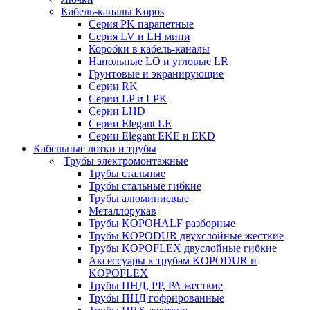
Кабель-каналы Kopos
Серия PK парапетные
Серия LV и LH мини
Коробки в кабель-каналы
Напольные LO и угловые LR
Грунтовые и экранирующие
Серии RK
Серии LP и LPK
Серии LHD
Серии Elegant LE
Серии Elegant EKE и EKD
Кабельные лотки и трубы
Трубы электромонтажные
Трубы стальные
Трубы стальные гибкие
Трубы алюминиевые
Металлорукав
Трубы KOPOHALF разборные
Трубы KOPODUR двухслойные жесткие
Трубы KOPOFLEX двуслойные гибкие
Аксессуары к трубам KOPODUR и
KOPOFLEX
Трубы ПНД, РР, РА жесткие
Трубы ПНД гофрированные