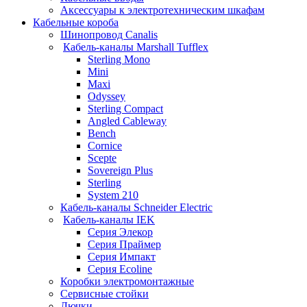
Аксессуары к электротехническим шкафам
Кабельные короба
Шинопровод Canalis
Кабель-каналы Marshall Tufflex
Sterling Mono
Mini
Maxi
Odyssey
Sterling Compact
Angled Cableway
Bench
Cornice
Scepte
Sovereign Plus
Sterling
System 210
Кабель-каналы Schneider Electric
Кабель-каналы IEK
Серия Элекор
Серия Праймер
Серия Импакт
Серия Ecoline
Коробки электромонтажные
Сервисные стойки
Лючки