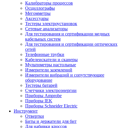
Калибраторы процессов
Осциллографы
Мегомметры
Аксессуары
Тестеры электроустановок
Сетевые анализаторы
Для тестирования и сертификации медных
кабельных систем
Для тестирования и сертификации оптических
сетей
Телефонные трубки
Кабелеискатели и сканеры
Мультиметры настольные
Измерители заземлений
Измерители вибраций и сопутствующее
оборудование
Тестеры батарей
Счетчики электроэнергии
Приборы Amprobe
Приборы IEK
Приборы Schneider Electric
Инструмент
Отвертки
Биты и держатели для бит
Для набивки кроссов