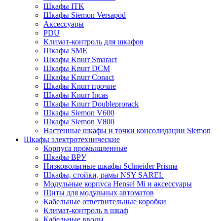
Шкафы ITK
Шкафы Siemon Versapod
Аксессуары
PDU
Климат-контроль для шкафов
Шкафы SME
Шкафы Knurr Smaract
Шкафы Knurr DCM
Шкафы Knurr Conact
Шкафы Knurr прочие
Шкафы Knurr Incas
Шкафы Knurr Doubleprorack
Шкафы Siemon V600
Шкафы Siemon V800
Настенные шкафы и точки консолидации Siemon
Шкафы электротехнические
Корпуса промышленные
Шкафы ВРУ
Низковольтные шкафы Schneider Prisma
Шкафы, стойки, рамы NSY SAREL
Модульные корпуса Hensel Mi и аксессуары
Щиты для модульных автоматов
Кабельные ответвительные коробки
Климат-контроль в шкаф
Кабельные вводы