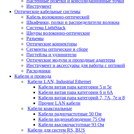
Настенные розетки и консолидационные точки
Инструмент
Оптические кабельные системы
Кабель волоконно-оптический
Шкафчики, полки и распределители волокна
Система LightStack
Шнуры волоконно-оптические
Разъемы
Оптические коннекторы
Сегменты оптические в сборе
Пигтейлы и удлинители
Оптические модули и проходные адаптеры
Инструмент и аксессуары для работы с оптикой
Расходники
Кабели и провода
Кабели LAN, Industrial Ethernet
Кабели витая пара категории 5 и 5е
Кабели витая пара категории 6 и 6A
Кабели витая пара категорий 7, 7А, 7е и 8
Прочие LAN кабели
Кабели коаксиальные
Кабели радиочастотные 50 Ом
Кабели видеонаблюдение 75 Ом
Кабели высокочастотные 93 Ом
Кабели для систем RS, BUS