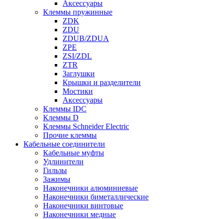
Аксессуары
Клеммы пружинные
ZDK
ZDU
ZDUB/ZDUA
ZPE
ZSI/ZDL
ZTR
Заглушки
Крышки и разделители
Мостики
Аксессуары
Клеммы IDC
Клеммы D
Клеммы Schneider Electric
Прочие клеммы
Кабельные соединители
Кабельные муфты
Удлинители
Гильзы
Зажимы
Наконечники алюминиевые
Наконечники биметаллические
Наконечники винтовые
Наконечники медные