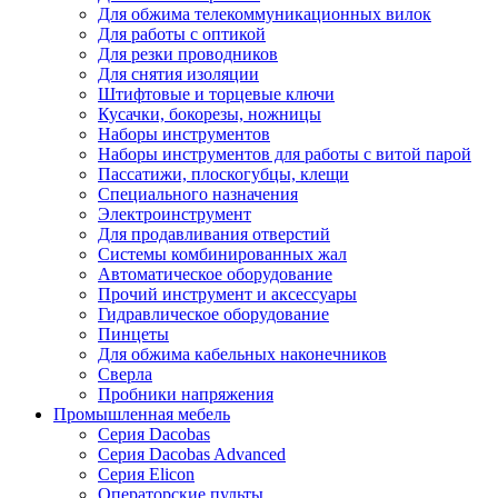
Для обжима телекоммуникационных вилок
Для работы с оптикой
Для резки проводников
Для снятия изоляции
Штифтовые и торцевые ключи
Кусачки, бокорезы, ножницы
Наборы инструментов
Наборы инструментов для работы с витой парой
Пассатижи, плоскогубцы, клещи
Специального назначения
Электроинструмент
Для продавливания отверстий
Системы комбинированных жал
Автоматическое оборудование
Прочий инструмент и аксессуары
Гидравлическое оборудование
Пинцеты
Для обжима кабельных наконечников
Сверла
Пробники напряжения
Промышленная мебель
Серия Dacobas
Серия Dacobas Advanced
Серия Elicon
Операторские пульты