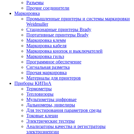
Разъемы
Прочие соединители
Маркировка
Промышленные принтеры и системы маркировки
Weidmuller
Стационарные принтеры Brady
Портативные принтеры Brady
Маркировка клемм
Маркировка кабеля
Маркировка кнопок и выключателей
Маркировка гильз
Программное обеспечение
Сигнальная разметка
Прочая маркировка
Материалы для принтеров
Приборы КИПиА
Термометры
Тепловизоры
Мультиметры цифровые
Дальномеры, нивелиры
Для тестирования параметров среды
Токовые клещи
Электрические тестеры
Анализаторы качества и регистраторы
электроэнергии