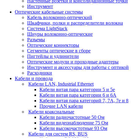
Настенные розетки и консолидационные точки
Инструмент
Оптические кабельные системы
Кабель волоконно-оптический
Шкафчики, полки и распределители волокна
Система LightStack
Шнуры волоконно-оптические
Разъемы
Оптические коннекторы
Сегменты оптические в сборе
Пигтейлы и удлинители
Оптические модули и проходные адаптеры
Инструмент и аксессуары для работы с оптикой
Расходники
Кабели и провода
Кабели LAN, Industrial Ethernet
Кабели витая пара категории 5 и 5е
Кабели витая пара категории 6 и 6A
Кабели витая пара категорий 7, 7А, 7е и 8
Прочие LAN кабели
Кабели коаксиальные
Кабели радиочастотные 50 Ом
Кабели видеонаблюдение 75 Ом
Кабели высокочастотные 93 Ом
Кабели для систем RS, BUS