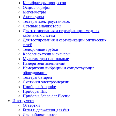
Калибраторы процессов
Осциллографы
Мегомметры
Аксессуары
Тестеры электроустановок
Сетевые анализаторы
Для тестирования и сертификации медных
кабельных систем
Для тестирования и сертификации оптических
сетей
Телефонные трубки
Кабелеискатели и сканеры
Мультиметры настольные
Измерители заземлений
Измерители вибраций и сопутствующее
оборудование
Тестеры батарей
Счетчики электроэнергии
Приборы Amprobe
Приборы IEK
Приборы Schneider Electric
Инструмент
Отвертки
Биты и держатели для бит
Для набивки кроссов