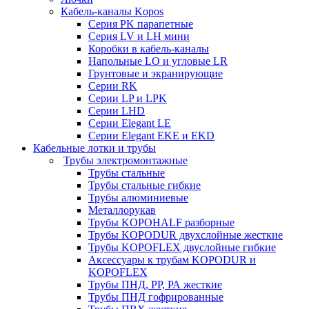
Кабель-каналы Kopos
Серия PK парапетные
Серия LV и LH мини
Коробки в кабель-каналы
Напольные LO и угловые LR
Грунтовые и экранирующие
Серии RK
Серии LP и LPK
Серии LHD
Серии Elegant LE
Серии Elegant EKE и EKD
Кабельные лотки и трубы
Трубы электромонтажные
Трубы стальные
Трубы стальные гибкие
Трубы алюминиевые
Металлорукав
Трубы KOPOHALF разборные
Трубы KOPODUR двухслойные жесткие
Трубы KOPOFLEX двуслойные гибкие
Аксессуары к трубам KOPODUR и
KOPOFLEX
Трубы ПНД, РР, РА жесткие
Трубы ПНД гофрированные