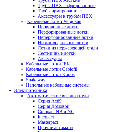
Трубы ПВХ жесткие
Трубы ПВХ гофрированные
Трубы армированные
Аксессуары к трубам ПВХ
Кабельные лотки Vergokan
Проволочные лотки
Перфорированные лотки
Неперфорированные лотки
Низкопрофильные лотки
Лотки из нержавеющей стали
Лестничные лотки
Аксессуары
Кабельные лотки IEK
Кабельные лотки Cablofil
Кабельные лотки Kopos
Snakeway
Напольные кабельные системы
Электротехника
Автоматические выключатели
Серия Acti9
Серия Домовой
Compact NB и NC
Interpact
Masterpact
Прочие автоматы