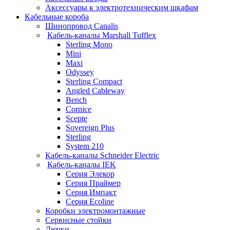
Аксессуары к электротехническим шкафам
Кабельные короба
Шинопровод Canalis
Кабель-каналы Marshall Tufflex
Sterling Mono
Mini
Maxi
Odyssey
Sterling Compact
Angled Cableway
Bench
Cornice
Scepte
Sovereign Plus
Sterling
System 210
Кабель-каналы Schneider Electric
Кабель-каналы IEK
Серия Элекор
Серия Праймер
Серия Импакт
Серия Ecoline
Коробки электромонтажные
Сервисные стойки
Лючки