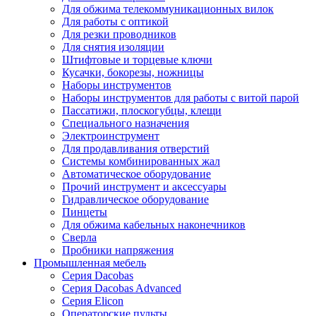
Для обжима телекоммуникационных вилок
Для работы с оптикой
Для резки проводников
Для снятия изоляции
Штифтовые и торцевые ключи
Кусачки, бокорезы, ножницы
Наборы инструментов
Наборы инструментов для работы с витой парой
Пассатижи, плоскогубцы, клещи
Специального назначения
Электроинструмент
Для продавливания отверстий
Системы комбинированных жал
Автоматическое оборудование
Прочий инструмент и аксессуары
Гидравлическое оборудование
Пинцеты
Для обжима кабельных наконечников
Сверла
Пробники напряжения
Промышленная мебель
Серия Dacobas
Серия Dacobas Advanced
Серия Elicon
Операторские пульты