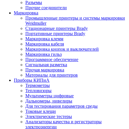
Разъемы
Прочие соединители
Маркировка
Промышленные принтеры и системы маркировки
Weidmuller
Стационарные принтеры Brady
Портативные принтеры Brady
Маркировка клемм
Маркировка кабеля
Маркировка кнопок и выключателей
Маркировка гильз
Программное обеспечение
Сигнальная разметка
Прочая маркировка
Материалы для принтеров
Приборы КИПиА
Термометры
Тепловизоры
Мультиметры цифровые
Дальномеры, нивелиры
Для тестирования параметров среды
Токовые клещи
Электрические тестеры
Анализаторы качества и регистраторы
электроэнергии