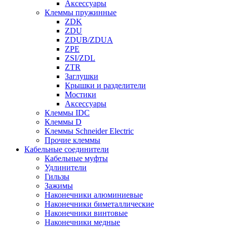
Аксессуары
Клеммы пружинные
ZDK
ZDU
ZDUB/ZDUA
ZPE
ZSI/ZDL
ZTR
Заглушки
Крышки и разделители
Мостики
Аксессуары
Клеммы IDC
Клеммы D
Клеммы Schneider Electric
Прочие клеммы
Кабельные соединители
Кабельные муфты
Удлинители
Гильзы
Зажимы
Наконечники алюминиевые
Наконечники биметаллические
Наконечники винтовые
Наконечники медные