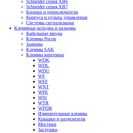
Schneider серия XB6
Schneider серия XB7
Кнопки и переключатели
Корпуса и пульты управления
Системы сигнализации
Клеммные колодки и разъемы
Кабельные вводы
Клеммы Pocon
Зажимы
Клеммы SAK
Клеммы винтовые
WDK
WDL
WDU
WF
WFF
WNT
WPE
WSI
WTR
WPDB
Измерительные клеммы
Крышки и разделители
Мостики
Заглушки