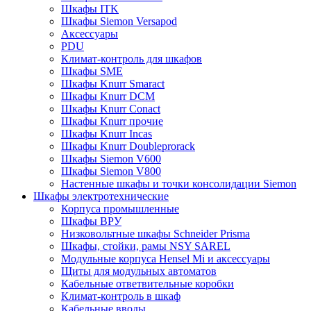
Шкафы ITK
Шкафы Siemon Versapod
Аксессуары
PDU
Климат-контроль для шкафов
Шкафы SME
Шкафы Knurr Smaract
Шкафы Knurr DCM
Шкафы Knurr Conact
Шкафы Knurr прочие
Шкафы Knurr Incas
Шкафы Knurr Doubleprorack
Шкафы Siemon V600
Шкафы Siemon V800
Настенные шкафы и точки консолидации Siemon
Шкафы электротехнические
Корпуса промышленные
Шкафы ВРУ
Низковольтные шкафы Schneider Prisma
Шкафы, стойки, рамы NSY SAREL
Модульные корпуса Hensel Mi и аксессуары
Щиты для модульных автоматов
Кабельные ответвительные коробки
Климат-контроль в шкаф
Кабельные вводы