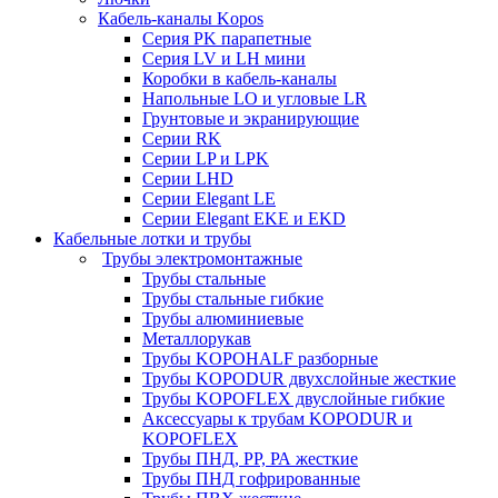
Кабель-каналы Kopos
Серия PK парапетные
Серия LV и LH мини
Коробки в кабель-каналы
Напольные LO и угловые LR
Грунтовые и экранирующие
Серии RK
Серии LP и LPK
Серии LHD
Серии Elegant LE
Серии Elegant EKE и EKD
Кабельные лотки и трубы
Трубы электромонтажные
Трубы стальные
Трубы стальные гибкие
Трубы алюминиевые
Металлорукав
Трубы KOPOHALF разборные
Трубы KOPODUR двухслойные жесткие
Трубы KOPOFLEX двуслойные гибкие
Аксессуары к трубам KOPODUR и
KOPOFLEX
Трубы ПНД, РР, РА жесткие
Трубы ПНД гофрированные