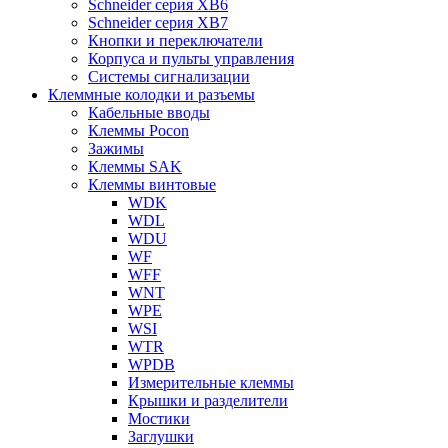
Schneider серия XB6
Schneider серия XB7
Кнопки и переключатели
Корпуса и пульты управления
Системы сигнализации
Клеммные колодки и разъемы
Кабельные вводы
Клеммы Pocon
Зажимы
Клеммы SAK
Клеммы винтовые
WDK
WDL
WDU
WF
WFF
WNT
WPE
WSI
WTR
WPDB
Измерительные клеммы
Крышки и разделители
Мостики
Заглушки