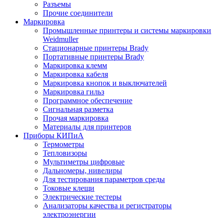
Разъемы
Прочие соединители
Маркировка
Промышленные принтеры и системы маркировки
Weidmuller
Стационарные принтеры Brady
Портативные принтеры Brady
Маркировка клемм
Маркировка кабеля
Маркировка кнопок и выключателей
Маркировка гильз
Программное обеспечение
Сигнальная разметка
Прочая маркировка
Материалы для принтеров
Приборы КИПиА
Термометры
Тепловизоры
Мультиметры цифровые
Дальномеры, нивелиры
Для тестирования параметров среды
Токовые клещи
Электрические тестеры
Анализаторы качества и регистраторы
электроэнергии