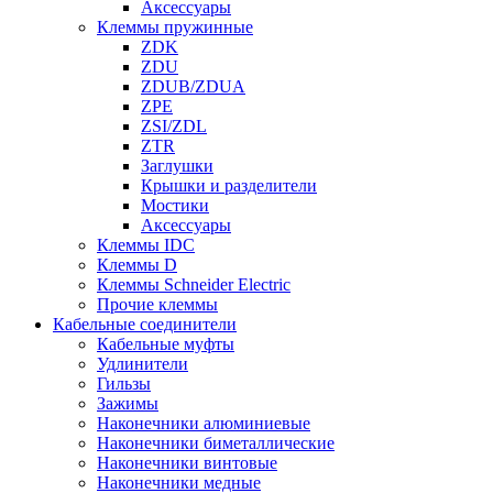
Аксессуары
Клеммы пружинные
ZDK
ZDU
ZDUB/ZDUA
ZPE
ZSI/ZDL
ZTR
Заглушки
Крышки и разделители
Мостики
Аксессуары
Клеммы IDC
Клеммы D
Клеммы Schneider Electric
Прочие клеммы
Кабельные соединители
Кабельные муфты
Удлинители
Гильзы
Зажимы
Наконечники алюминиевые
Наконечники биметаллические
Наконечники винтовые
Наконечники медные