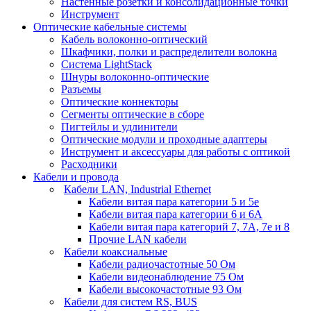
Настенные розетки и консолидационные точки
Инструмент
Оптические кабельные системы
Кабель волоконно-оптический
Шкафчики, полки и распределители волокна
Система LightStack
Шнуры волоконно-оптические
Разъемы
Оптические коннекторы
Сегменты оптические в сборе
Пигтейлы и удлинители
Оптические модули и проходные адаптеры
Инструмент и аксессуары для работы с оптикой
Расходники
Кабели и провода
Кабели LAN, Industrial Ethernet
Кабели витая пара категории 5 и 5е
Кабели витая пара категории 6 и 6A
Кабели витая пара категорий 7, 7А, 7е и 8
Прочие LAN кабели
Кабели коаксиальные
Кабели радиочастотные 50 Ом
Кабели видеонаблюдение 75 Ом
Кабели высокочастотные 93 Ом
Кабели для систем RS, BUS