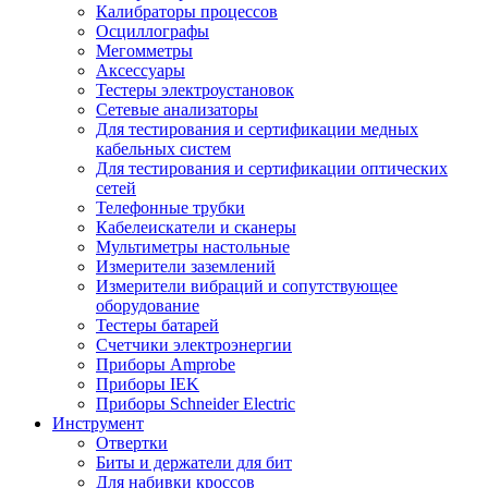
Калибраторы процессов
Осциллографы
Мегомметры
Аксессуары
Тестеры электроустановок
Сетевые анализаторы
Для тестирования и сертификации медных
кабельных систем
Для тестирования и сертификации оптических
сетей
Телефонные трубки
Кабелеискатели и сканеры
Мультиметры настольные
Измерители заземлений
Измерители вибраций и сопутствующее
оборудование
Тестеры батарей
Счетчики электроэнергии
Приборы Amprobe
Приборы IEK
Приборы Schneider Electric
Инструмент
Отвертки
Биты и держатели для бит
Для набивки кроссов