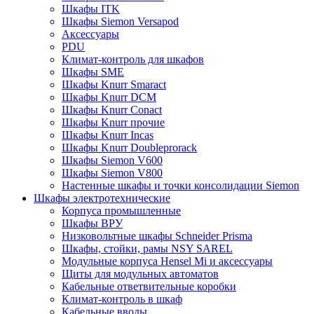
Шкафы ITK
Шкафы Siemon Versapod
Аксессуары
PDU
Климат-контроль для шкафов
Шкафы SME
Шкафы Knurr Smaract
Шкафы Knurr DCM
Шкафы Knurr Conact
Шкафы Knurr прочие
Шкафы Knurr Incas
Шкафы Knurr Doubleprorack
Шкафы Siemon V600
Шкафы Siemon V800
Настенные шкафы и точки консолидации Siemon
Шкафы электротехнические
Корпуса промышленные
Шкафы ВРУ
Низковольтные шкафы Schneider Prisma
Шкафы, стойки, рамы NSY SAREL
Модульные корпуса Hensel Mi и аксессуары
Щиты для модульных автоматов
Кабельные ответвительные коробки
Климат-контроль в шкаф
Кабельные вводы