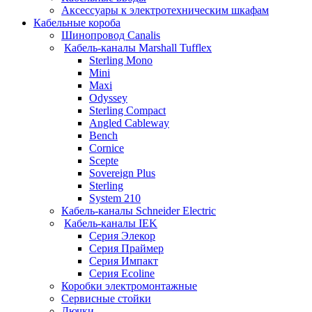
Аксессуары к электротехническим шкафам
Кабельные короба
Шинопровод Canalis
Кабель-каналы Marshall Tufflex
Sterling Mono
Mini
Maxi
Odyssey
Sterling Compact
Angled Cableway
Bench
Cornice
Scepte
Sovereign Plus
Sterling
System 210
Кабель-каналы Schneider Electric
Кабель-каналы IEK
Серия Элекор
Серия Праймер
Серия Импакт
Серия Ecoline
Коробки электромонтажные
Сервисные стойки
Лючки