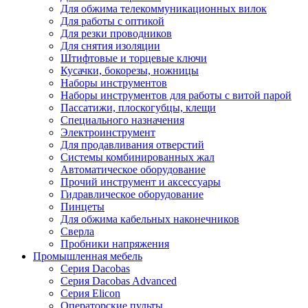
Для обжима телекоммуникационных вилок
Для работы с оптикой
Для резки проводников
Для снятия изоляции
Штифтовые и торцевые ключи
Кусачки, бокорезы, ножницы
Наборы инструментов
Наборы инструментов для работы с витой парой
Пассатижи, плоскогубцы, клещи
Специального назначения
Электроинструмент
Для продавливания отверстий
Системы комбинированных жал
Автоматическое оборудование
Прочий инструмент и аксессуары
Гидравлическое оборудование
Пинцеты
Для обжима кабельных наконечников
Сверла
Пробники напряжения
Промышленная мебель
Серия Dacobas
Серия Dacobas Advanced
Серия Elicon
Операторские пульты