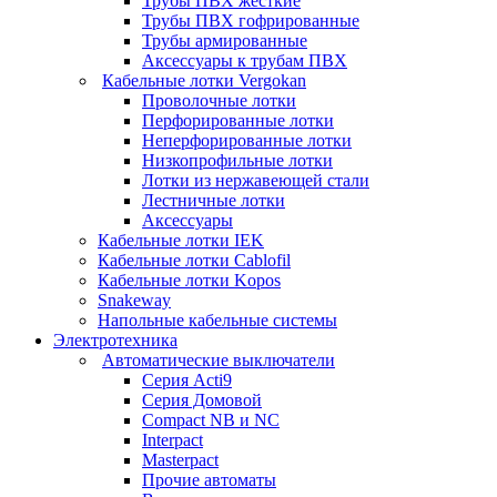
Трубы ПВХ жесткие
Трубы ПВХ гофрированные
Трубы армированные
Аксессуары к трубам ПВХ
Кабельные лотки Vergokan
Проволочные лотки
Перфорированные лотки
Неперфорированные лотки
Низкопрофильные лотки
Лотки из нержавеющей стали
Лестничные лотки
Аксессуары
Кабельные лотки IEK
Кабельные лотки Cablofil
Кабельные лотки Kopos
Snakeway
Напольные кабельные системы
Электротехника
Автоматические выключатели
Серия Acti9
Серия Домовой
Compact NB и NC
Interpact
Masterpact
Прочие автоматы