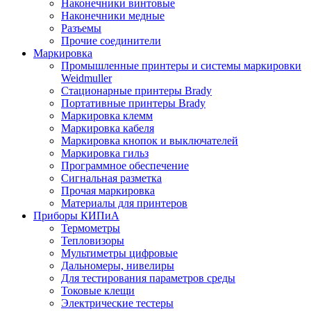
Наконечники винтовые
Наконечники медные
Разъемы
Прочие соединители
Маркировка
Промышленные принтеры и системы маркировки
Weidmuller
Стационарные принтеры Brady
Портативные принтеры Brady
Маркировка клемм
Маркировка кабеля
Маркировка кнопок и выключателей
Маркировка гильз
Программное обеспечение
Сигнальная разметка
Прочая маркировка
Материалы для принтеров
Приборы КИПиА
Термометры
Тепловизоры
Мультиметры цифровые
Дальномеры, нивелиры
Для тестирования параметров среды
Токовые клещи
Электрические тестеры