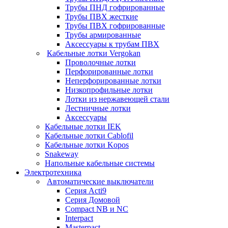
Трубы ПНД гофрированные
Трубы ПВХ жесткие
Трубы ПВХ гофрированные
Трубы армированные
Аксессуары к трубам ПВХ
Кабельные лотки Vergokan
Проволочные лотки
Перфорированные лотки
Неперфорированные лотки
Низкопрофильные лотки
Лотки из нержавеющей стали
Лестничные лотки
Аксессуары
Кабельные лотки IEK
Кабельные лотки Cablofil
Кабельные лотки Kopos
Snakeway
Напольные кабельные системы
Электротехника
Автоматические выключатели
Серия Acti9
Серия Домовой
Compact NB и NC
Interpact
Masterpact