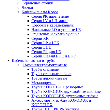
Сервисные стойки
Лючки
Кабель-каналы Kopos
Серия PK парапетные
Серия LV и LH мини
Коробки в кабель-каналы
Напольные LO и угловые LR
Грунтовые и экранирующие
Серии RK
Серии LP и LPK
Серии LHD
Серии Elegant LE
Серии Elegant EKE и EKD
Кабельные лотки и трубы
Трубы электромонтажные
Трубы стальные
Трубы стальные гибкие
Трубы алюминиевые
Металлорукав
Трубы KOPOHALF разборные
Трубы KOPODUR двухслойные жесткие
Трубы KOPOFLEX двуслойные гибкие
Аксессуары к трубам KOPODUR и
KOPOFLEX
Трубы ПНД, РР, РА жесткие