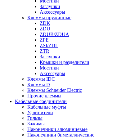
Мостики
Заглушки
Аксессуары
Клеммы пружинные
ZDK
ZDU
ZDUB/ZDUA
ZPE
ZSI/ZDL
ZTR
Заглушки
Крышки и разделители
Мостики
Аксессуары
Клеммы IDC
Клеммы D
Клеммы Schneider Electric
Прочие клеммы
Кабельные соединители
Кабельные муфты
Удлинители
Гильзы
Зажимы
Наконечники алюминиевые
Наконечники биметаллические