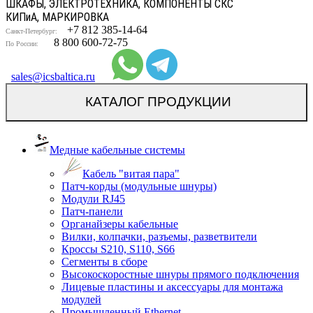
ШКАФЫ, ЭЛЕКТРОТЕХНИКА, КОМПОНЕНТЫ СКС
КИП
и
А, МАРКИРОВКА
+7 812 385-14-64
Санкт-Петербург:
8 800 600-72-75
По России:
sales@icsbaltica.ru
КАТАЛОГ ПРОДУКЦИИ
Медные кабельные системы
Кабель "витая пара"
Патч-корды (модульные шнуры)
Модули RJ45
Патч-панели
Органайзеры кабельные
Вилки, колпачки, разъемы, разветвители
Кроссы S210, S110, S66
Сегменты в сборе
Высокоскоростные шнуры прямого подключения
Лицевые пластины и аксессуары для монтажа
модулей
Промышленный Ethernet