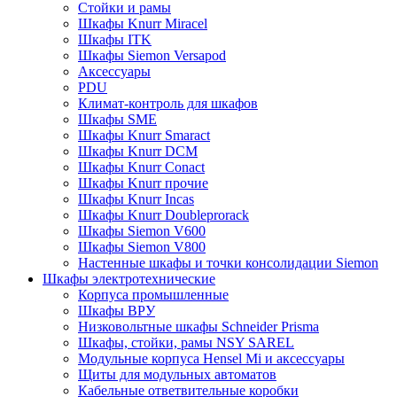
Стойки и рамы
Шкафы Knurr Miracel
Шкафы ITK
Шкафы Siemon Versapod
Аксессуары
PDU
Климат-контроль для шкафов
Шкафы SME
Шкафы Knurr Smaract
Шкафы Knurr DCM
Шкафы Knurr Conact
Шкафы Knurr прочие
Шкафы Knurr Incas
Шкафы Knurr Doubleprorack
Шкафы Siemon V600
Шкафы Siemon V800
Настенные шкафы и точки консолидации Siemon
Шкафы электротехнические
Корпуса промышленные
Шкафы ВРУ
Низковольтные шкафы Schneider Prisma
Шкафы, стойки, рамы NSY SAREL
Модульные корпуса Hensel Mi и аксессуары
Щиты для модульных автоматов
Кабельные ответвительные коробки