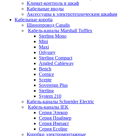
Климат-контроль в шкаф
Кабельные вводы
Аксессуары к электротехническим шкафам
Кабельные короба
Шинопровод Canalis
Кабель-каналы Marshall Tufflex
Sterling Mono
Mini
Maxi
Odyssey
Sterling Compact
Angled Cableway
Bench
Cornice
Scepte
Sovereign Plus
Sterling
System 210
Кабель-каналы Schneider Electric
Кабель-каналы IEK
Серия Элекор
Серия Праймер
Серия Импакт
Серия Ecoline
Коробки электромонтажные