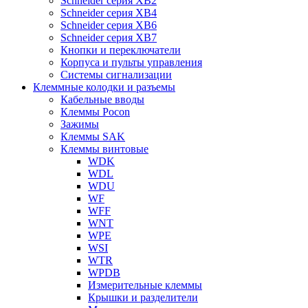
Schneider серия XB2
Schneider серия XB4
Schneider серия XB6
Schneider серия XB7
Кнопки и переключатели
Корпуса и пульты управления
Системы сигнализации
Клеммные колодки и разъемы
Кабельные вводы
Клеммы Pocon
Зажимы
Клеммы SAK
Клеммы винтовые
WDK
WDL
WDU
WF
WFF
WNT
WPE
WSI
WTR
WPDB
Измерительные клеммы
Крышки и разделители